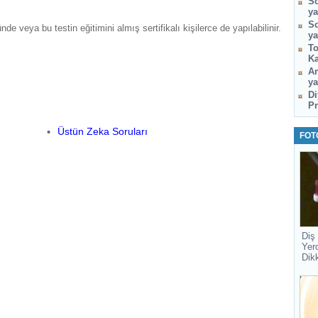
So
ya
So
de veya bu testin eğitimini almış sertifikalı kişilerce de yapılabilinir.
ya
To
Ka
Am
ya
Di
Pr
Üstün Zeka Soruları
FOT
Diş
Yer
Dik