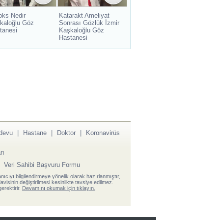
oks Nedir
Katarakt Ameliyat
kaloğlu Göz
Sonrası Gözlük İzmir
tanesi
Kaşkaloğlu Göz
Hastanesi
devu
|
Hastane
|
Doktor
|
Koronavirüs
rı
|
Veri Sahibi Başvuru Formu
anıcıyı bilgilendirmeye yönelik olarak hazırlanmıştır,
visinin değiştirilmesi kesinlikte tavsiye edilmez.
erektirir.
Devamını okumak için tıklayın.