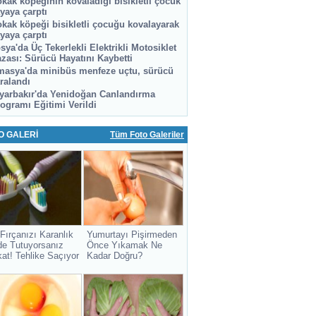
kak köpeğinin kovaladığı bisikletli çocuk
yaya çarptı
kak köpeği bisikletli çocuğu kovalayarak
yaya çarptı
sya'da Üç Tekerlekli Elektrikli Motosiklet
zası: Sürücü Hayatını Kaybetti
asya'da minibüs menfeze uçtu, sürücü
ralandı
yarbakır'da Yenidoğan Canlandırma
ogramı Eğitimi Verildi
O GALERİ
Tüm Foto Galeriler
 Fırçanızı Karanlık
Yumurtayı Pişirmeden
de Tutuyorsanız
Önce Yıkamak Ne
kat! Tehlike Saçıyor
Kadar Doğru?