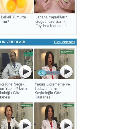
 Lekeli Yumurta
Lahana Yapraklarını
ir mi?
Göğsünüze Sarın,
Faydası İnanılmaz
LIK VİDEOLARI
Tüm Videolar
içi İğne Nedir?
Yakını Görememe ve
en Yapılır? İzmir
Tedavisi İzmir
kaloğlu Göz
Kaşkaloğlu Göz
tanesi
Hastanesi