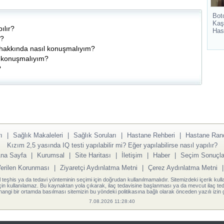
Bot
Kaş
ılır?
Has
r?
ik hakkında nasıl konuşmalıyım?
l konuşmalıyım?
?
ı
|
Sağlık Makaleleri
|
Sağlık Soruları
|
Hastane Rehberi
|
Hastane Ran
Kızım 2,5 yasında IQ testi yapılabilir mi? Eğer yapılabilirse nasıl yapılır?
na Sayfa
|
Kurumsal
|
Site Haritası
|
İletişim
|
Haber
|
Seçim Sonuçla
Verilen Korunması
|
Ziyaretçi Aydınlatma Metni
|
Çerez Aydınlatma Metni
l teşhis ya da tedavi yönteminin seçimi için doğrudan kullanılmamalıdır. Sitemizdeki içerik kull
için kullanılamaz. Bu kaynaktan yola çıkarak, ilaç tedavisine başlanması ya da mevcut ilaç teda
angi bir ortamda basılması sitemizin bu yöndeki politikasına bağlı olarak önceden yazılı izin g
7.08.2026 11:28:40