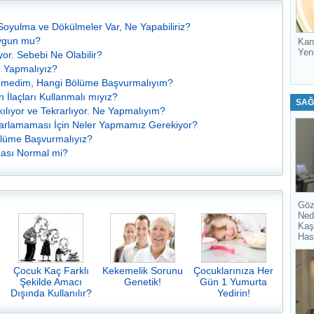
oyulma ve Dökülmeler Var, Ne Yapabiliriz?
Uygun mu?
Kan
Yen
yor. Sebebi Ne Olabilir?
e Yapmalıyız?
remedim, Hangi Bölüme Başvurmalıyım?
 İlaçları Kullanmalı mıyız?
SAĞ
lıyor ve Tekrarlıyor. Ne Yapmalıyım?
rarlamaması İçin Neler Yapmamız Gerekiyor?
Bölüme Başvurmalıyız?
ası Normal mi?
Göz
Ned
Kaş
Has
Çocuk Kaç Farklı
Kekemelik Sorunu
Çocuklarınıza Her
Şekilde Amacı
Genetik!
Gün 1 Yumurta
Dışında Kullanılır?
Yedirin!