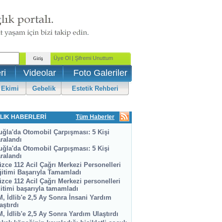
ri
Videolar
Foto Galeriler
 Ekimi
Gebelik
Estetik Rehberi
LIK HABERLERİ
Tüm Haberler
ğla'da Otomobil Çarpışması: 5 Kişi
ralandı
ğla'da Otomobil Çarpışması: 5 Kişi
ralandı
zce 112 Acil Çağrı Merkezi Personelleri
itimi Başarıyla Tamamladı
zce 112 Acil Çağrı Merkezi personelleri
itimi başarıyla tamamladı
, İdlib'e 2,5 Ay Sonra İnsani Yardım
aştırdı
, İdlib'e 2,5 Ay Sonra Yardım Ulaştırdı