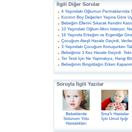
İlgili Diğer Sorular
4 Yaşındaki Oğlumun Parmaklarında S
Kızımın Boy Değerleri Yaşına Göre 
Bebeğim Ellerini Sıkarak Kendini Kası
10 Yaşındaki Oğlum Altını Islatıyor, N
16 Yaşında Erkeğim ve Ergenliğe Gi
Çocuğum Ateşli Havale Geçirdi, Verilen
3 Yaşındaki Çocuğum Konuşurken Takı
Bebeğimiz 3 Kez Havale Geçirdi. Tek
Ter Testi İçin Ne Yapmalıyız, Hangi 
Bebeğimin Bıngıldağın Erken Kapanm
Soruyla İlgili Yazılar
Bebeklerde
Sma'lı Hastalar
Solunum Yolu
İçin Umut Işığı
Hastalıkları