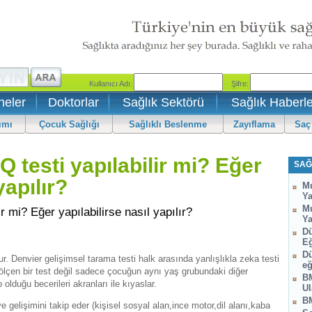
neler
Doktorlar
Sağlık Sektörü
Sağlık Haberle
ımı
Çocuk Sağlığı
Sağlıklı Beslenme
Zayıflama
Saç
Q testi yapılabilir mi? Eğer
SAĞ
yapılır?
Mu
Ya
Mu
r mi? Eğer yapılabilirse nasıl yapılır?
Ya
Dü
Eğ
Dü
r. Denvier gelişimsel tarama testi halk arasında yanlışlıkla zeka testi
eğ
 ölçen bir test değil sadece çocuğun aynı yaş grubundaki diğer
BM
p olduğu becerileri akranları ile kıyaslar.
Ul
BM
ve gelişimini takip eder (kişisel sosyal alan,ince motor,dil alanı,kaba