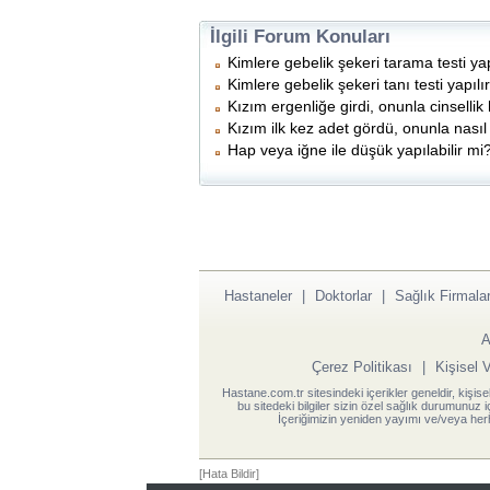
İlgili Forum Konuları
Kimlere gebelik şekeri tarama testi yap
Kimlere gebelik şekeri tanı testi yapılı
Kızım ergenliğe girdi, onunla cinsell
Kızım ilk kez adet gördü, onunla nası
Hap veya iğne ile düşük yapılabilir mi
Hastaneler
|
Doktorlar
|
Sağlık Firmalar
A
Çerez Politikası
|
Kişisel 
Hastane.com.tr sitesindeki içerikler geneldir, kişise
bu sitedeki bilgiler sizin özel sağlık durumunuz 
İçeriğimizin yeniden yayımı ve/veya herh
[Hata Bildir]