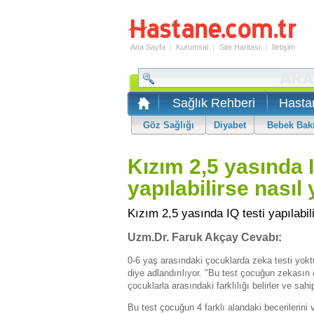
Ana Sayfa
|
Kurumsal
|
Site Haritası
|
İletişim
Sağlık Rehberi
Hasta
Göz Sağlığı
Diyabet
Bebek Bak
Kızım 2,5 yasında I
yapılabilirse nasıl 
Kızım 2,5 yasında IQ testi yapılabili
Uzm.Dr. Faruk Akçay Cevabı:
0-6 yaş arasındaki çocuklarda zeka testi yoktu
diye adlandırılıyor. "Bu test çocuğun zekasın
çocuklarla arasındaki farklılığı belirler ve sahi
Bu test çocuğun 4 farklı alandaki becerilerini 