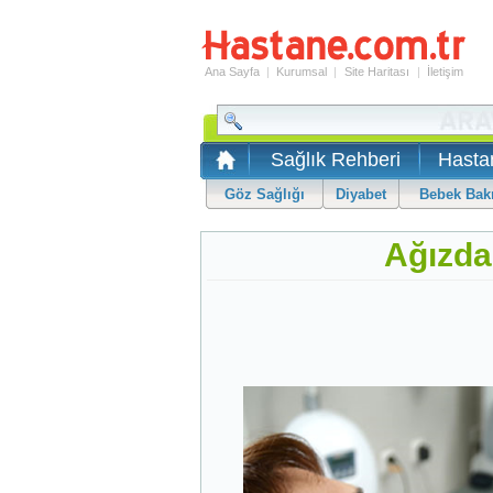
Ana Sayfa
|
Kurumsal
|
Site Haritası
|
İletişim
Sağlık Rehberi
Hasta
Göz Sağlığı
Diyabet
Bebek Bak
Ağızdak