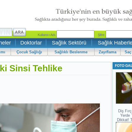
neler
Doktorlar
Sağlık Sektörü
Sağlık Haberle
ımı
Çocuk Sağlığı
Sağlıklı Beslenme
Zayıflama
Saç
i Sinsi Tehlike
FOTO GA
Diş Fırç
Yerde 
Dikkat! 