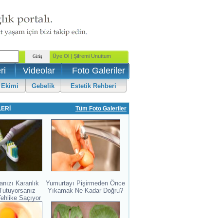
ri
Videolar
Foto Galeriler
 Ekimi
Gebelik
Estetik Rehberi
LERİ
Tüm Foto Galeriler
anızı Karanlık
Yumurtayı Pişirmeden Önce
Tutuyorsanız
Yıkamak Ne Kadar Doğru?
Tehlike Saçıyor