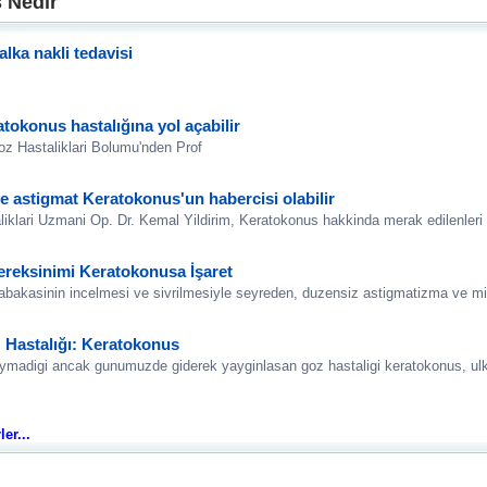
 Nedir'
lka nakli tedavisi
tokonus hastalığına yol açabilir
z Hastaliklari Bolumu'nden Prof
ve astigmat Keratokonus'un habercisi olabilir
klari Uzmani Op. Dr. Kemal Yildirim, Keratokonus hakkinda merak edilenleri a
ereksinimi Keratokonusa İşaret
bakasinin incelmesi ve sivrilmesiyle seyreden, duzensiz astigmatizma ve miy
 Hastalığı: Keratokonus
ymadigi ancak gunumuzde giderek yayginlasan goz hastaligi keratokonus, ulk
er...