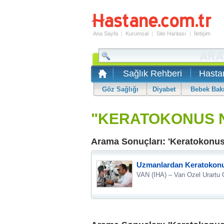
Ana Sayfa
|
Kurumsal
|
Site Haritası
|
İletişim
Sağlık Rehberi
Hasta
Göz Sağlığı
Diyabet
Bebek Bak
"KERATOKONUS N
Arama Sonuçları: 'Keratokonus
Uzmanlardan Keratokonu
VAN (IHA) – Van Ozel Urartu G