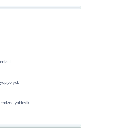
nlatti.
opiye yol...
emizde yaklasik...