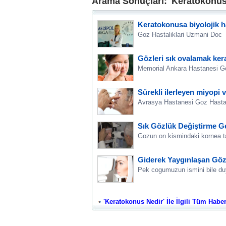
Arama Sonuçları: 'Keratokonus
Keratokonusa biyolojik ha
Goz Hastaliklari Uzmani Doc
Gözleri sık ovalamak kera
Memorial Ankara Hastanesi Go
Sürekli ilerleyen miyopi 
Avrasya Hastanesi Goz Hastali
Sık Gözlük Değiştirme G
Gozun on kismindaki kornea ta
Giderek Yaygınlaşan Göz
Pek cogumuzun ismini bile du
'Keratokonus Nedir' İle İlgili Tüm Haberl