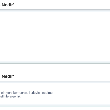
 Nedir'
 Nedir'
in yani korneanin, ilerleyici incelme
llikle ergenlik...