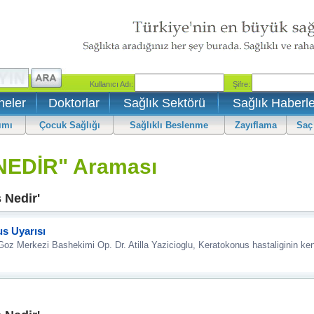
neler
Doktorlar
Sağlık Sektörü
Sağlık Haberle
ımı
Çocuk Sağlığı
Sağlıklı Beslenme
Zayıflama
Saç
EDİR" Araması
 Nedir'
s Uyarısı
oz Merkezi Bashekimi Op. Dr. Atilla Yazicioglu, Keratokonus hastaliginin kent