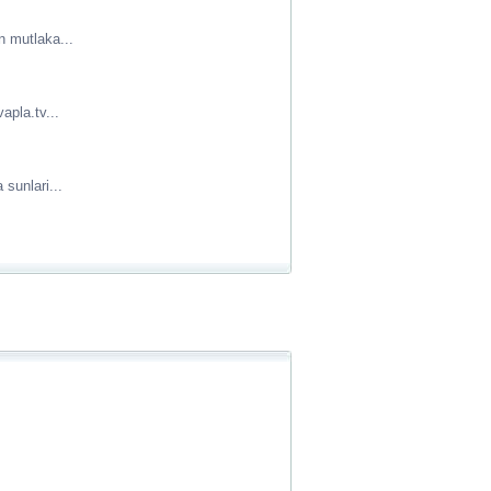
n mutlaka...
apla.tv...
sunlari...