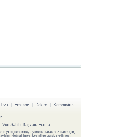
devu
|
Hastane
|
Doktor
|
Koronavirüs
rı
|
Veri Sahibi Başvuru Formu
anıcıyı bilgilendirmeye yönelik olarak hazırlanmıştır,
visinin değiştirilmesi kesinlikte tavsiye edilmez.