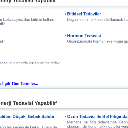
erji Tedavisi Yapabilir'
Bitkisel Tedaviler
 fazla sayida ilac birlikte kullanilir.
Doganin sifali bitkilerini kullanarak h
lir
Hormon Tedavisi
idir
Organizmadaki hormon eksikligini gi
yecegi durumlarda kullanilan bir tedavi
e İlgili Tüm Terimler...
erji Tedavisi Yapabilir'
alitem Düşük. Bebek Sahibi
Ozon Tedavisi ile Bel Fıtığında
Merhaba, bel fitigi tedavisinde; Ozon 
okudum. Bu konu hakkinda bilgi verir
bortus nedeni ile kurtaj, 1 defa da