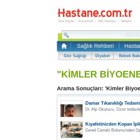
Ana Sayfa
|
Kurumsal
|
Site Haritası
|
İletişim
Sağlık Rehberi
Hasta
Göz Sağlığı
Diyabet
Bebek Bak
"KİMLER BİYOENE
Arama Sonuçları: 'Kimler Biyoen
Damar Tıkanıklığı Tedavi
Dr. Alp Okutucu, Ozon tedavil
Kıyafetinizden Kopan İpli
Genel Cerrahi Bolumu'nden Op. 