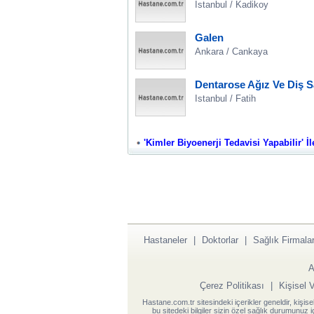
Istanbul / Kadikoy
Galen
Ankara / Cankaya
Dentarose Ağız Ve Diş S
Istanbul / Fatih
'Kimler Biyoenerji Tedavisi Yapabilir' İl
Hastaneler
|
Doktorlar
|
Sağlık Firmalar
A
Çerez Politikası
|
Kişisel 
Hastane.com.tr sitesindeki içerikler geneldir, kişise
bu sitedeki bilgiler sizin özel sağlık durumunuz 