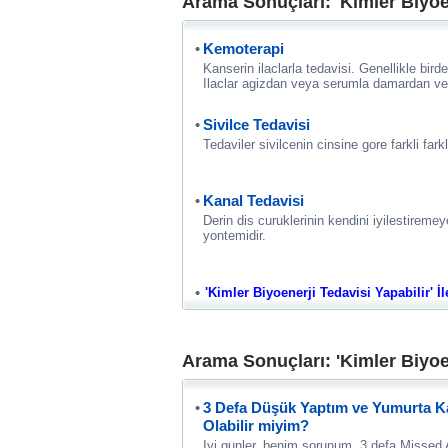
Arama Sonuçları: 'Kimler Biyoen
Kemoterapi
Kanserin ilaclarla tedavisi. Genellikle birden
Ilaclar agizdan veya serumla damardan veri
Sivilce Tedavisi
Tedaviler sivilcenin cinsine gore farkli farkl
Kanal Tedavisi
Derin dis curuklerinin kendini iyilestireme
yontemidir.
'Kimler Biyoenerji Tedavisi Yapabilir' İl
Arama Sonuçları: 'Kimler Biyoen
3 Defa Düşük Yaptım ve Yumurta K
Olabilir miyim?
Iyi gunler, benim sorunum, 3 defa Missed A