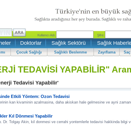
neler
Doktorlar
Sağlık Sektörü
Sağlık Haberle
ımı
Çocuk Sağlığı
Sağlıklı Beslenme
Zayıflama
Saç
RJİ TEDAVİSİ YAPABİLİR" Ara
erji Tedavisi Yapabilir'
sinde Etkili Yöntem: Ozon Tedavisi
erinin kan kivaminin azalmasina, daha akiskan hale gelmesine ve ayni zaman
kler Kıl Dönmesi Yapabilir
Dr. Tolgay Akin, kil donmesi ve cerrahi yontemlerle tedavisi hakkinda bilgi v