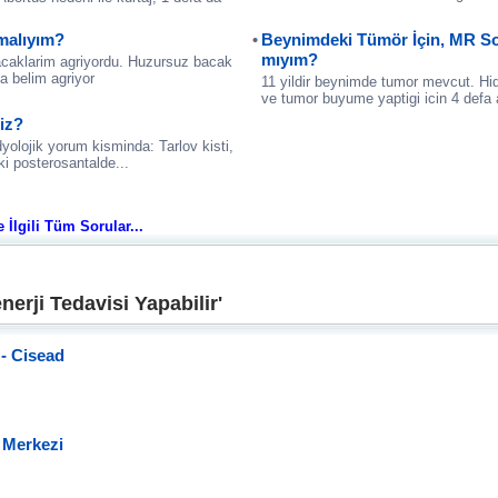
pmalıyım?
Beynimdeki Tümör İçin, MR So
mıyım?
acaklarim agriyordu. Huzursuz bacak
a belim agriyor
11 yildir beynimde tumor mevcut. Hidr
ve tumor buyume yaptigi icin 4 defa
niz?
dyolojik yorum kisminda: Tarlov kisti,
ki posterosantalde...
e İlgili Tüm Sorular...
erji Tedavisi Yapabilir'
- Cisead
 Merkezi