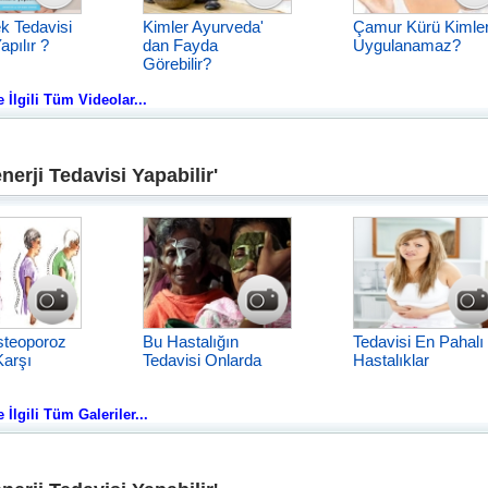
k Tedavisi
Kimler Ayurveda'
Çamur Kürü Kimle
apılır ?
dan Fayda
Uygulanamaz?
Görebilir?
e İlgili Tüm Videolar...
erji Tedavisi Yapabilir'
steoporoz
Bu Hastalığın
Tedavisi En Pahalı
Karşı
Tedavisi Onlarda
Hastalıklar
 İlgili Tüm Galeriler...