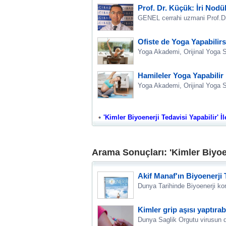
Prof. Dr. Küçük: İri Nodü
GENEL cerrahi uzmani Prof.Dr.
Ofiste de Yoga Yapabilirs
Yoga Akademi, Orijinal Yoga S
Hamileler Yoga Yapabilir
Yoga Akademi, Orijinal Yoga Si
'Kimler Biyoenerji Tedavisi Yapabilir' İl
Arama Sonuçları: 'Kimler Biyoen
Akif Manaf'ın Biyoenerji 
Dunya Tarihinde Biyoenerji kon
Kimler grip aşısı yaptıra
Dunya Saglik Orgutu virusun degi