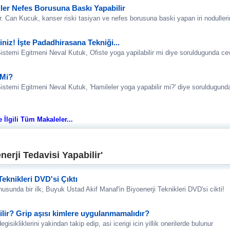
ller Nefes Borusuna Baskı Yapabilir
 Can Kucuk, kanser riski tasiyan ve nefes borusuna baski yapan iri nodulleri
iniz! İşte Padadhirasana Tekniği...
istemi Egitmeni Neval Kutuk, Ofiste yoga yapilabilir mi diye soruldugunda cev
 Mi?
stemi Egitmeni Neval Kutuk, 'Hamileler yoga yapabilir mi?' diye soruldugunda 
e İlgili Tüm Makaleler...
erji Tedavisi Yapabilir'
Teknikleri DVD'si Çıktı
usunda bir ilk; Buyuk Ustad Akif Manaf'in Biyoenerji Teknikleri DVD'si cikti!
bilir? Grip aşısı kimlere uygulanmamalıdır?
sikliklerini yakindan takip edip, asi icerigi icin yillik onerilerde bulunur