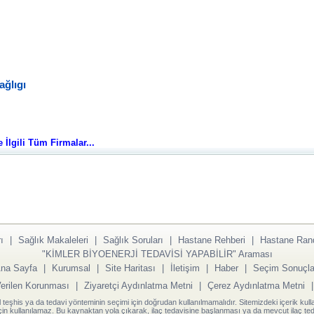
ağlıgı
e İlgili Tüm Firmalar...
ı
|
Sağlık Makaleleri
|
Sağlık Soruları
|
Hastane Rehberi
|
Hastane Ran
"KİMLER BİYOENERJİ TEDAVİSİ YAPABİLİR" Araması
na Sayfa
|
Kurumsal
|
Site Haritası
|
İletişim
|
Haber
|
Seçim Sonuçla
Verilen Korunması
|
Ziyaretçi Aydınlatma Metni
|
Çerez Aydınlatma Metni
l teşhis ya da tedavi yönteminin seçimi için doğrudan kullanılmamalıdır. Sitemizdeki içerik kull
için kullanılamaz. Bu kaynaktan yola çıkarak, ilaç tedavisine başlanması ya da mevcut ilaç teda