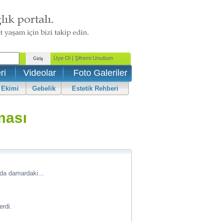
ri
Videolar
Foto Galeriler
 Ekimi
Gebelik
Estetik Rehberi
ması
da damardaki...
erdi.