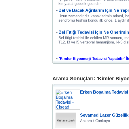
kimyasal gebelik gecirdim
Bel ve Bacak Ağrılarım İçin Ne Ya
Uzun zamandir diz kapaklarimin arkasi, b
sendromu teshisi kondu ilk once. 1 aydir d
Bel Fıtığı Tedavisi İçin Ne Önerirsi
Bel fitigi teshisi ile cekilen MR sonucu, ra
T12, l3 ve l5 vertebral hemanjiom, l4-5 dis
'Kimler Biyoenerji Tedavisi Yapabilir' İl
Arama Sonuçları: 'Kimler Biyoen
Erken Boşalma Tedavisi 
Sevamed Lazer Güzellik
Ankara / Cankaya