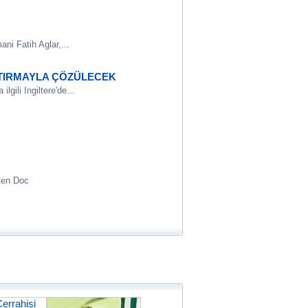
ni Fatih Aglar,...
ŞTIRMAYLA ÇÖZÜLECEK
gili Ingiltere'de...
rten Doc