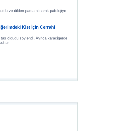
ldu ve dilden parca alinarak patolojiye
ğerimdeki Kist İçin Cerrahi
s oldugu soylendi. Ayrica karacigerde
uttur