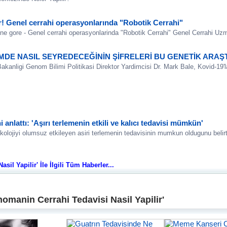
! Genel cerrahi operasyonlarında "Robotik Cerrahi"
ne gore - Genel cerrahi operasyonlarinda "Robotik Cerrahi" Genel Cerrahi Uzma
İMDE NASIL SEYREDECEĞİNİN ŞİFRELERİ BU GENETİK ARA
anligi Genom Bilimi Politikasi Direktor Yardimcisi Dr. Mark Bale, Kovid-19'la il
 anlattı: 'Aşırı terlemenin etkili ve kalıcı tedavisi mümkün'
kolojiyi olumsuz etkileyen asiri terlemenin tedavisinin mumkun oldugunu beli
il Yapilir' İle İlgili Tüm Haberler...
omanin Cerrahi Tedavisi Nasil Yapilir'