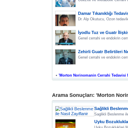
Damar Tıkanıklığı Tedavi
Dr. Alp Okutucu, Ozon tedavil
İyodlu Tuz ve Guatr İlişk
Genel cerrahi ve endokrin cerr
Zehirli Guatr Belirtileri 
Genel cerrahi ve endokrin cerra
'Morton Norinomanin Cerrahi Tedavisi Nas
Arama Sonuçları: 'Morton Norin
Sağlikli Beslenme
Saglikli Beslenme ile
Uyku Bozukluklar
Uyku Bozukluklari M