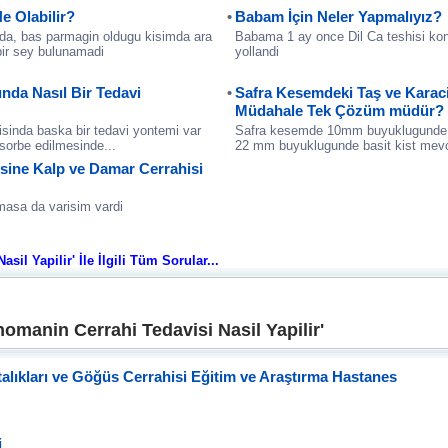
e Olabilir?
Babam İçin Neler Yapmalıyız?
inda, bas parmagin oldugu kisimda ara
Babama 1 ay once Dil Ca teshisi konu
 bir sey bulunamadi
yollandi
ında Nasıl Bir Tedavi
Safra Kesemdeki Taş ve Karaci
Müdahale Tek Çözüm müdür?
 disinda baska bir tedavi yontemi var
Safra kesemde 10mm buyuklugunde ta
absorbe edilmesinde...
22 mm buyuklugunde basit kist mevc
isine Kalp ve Damar Cerrahisi
masa da varisim vardi
il Yapilir' İle İlgili Tüm Sorular...
omanin Cerrahi Tedavisi Nasil Yapilir'
lıkları ve Göğüs Cerrahisi Eğitim ve Araştırma Hastanes
i