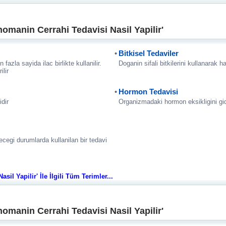
omanin Cerrahi Tedavisi Nasil Yapilir'
Bitkisel Tedaviler
 fazla sayida ilac birlikte kullanilir.
Doganin sifali bitkilerini kullanarak h
lir
Hormon Tedavisi
idir
Organizmadaki hormon eksikligini gi
yecegi durumlarda kullanilan bir tedavi
il Yapilir' İle İlgili Tüm Terimler...
omanin Cerrahi Tedavisi Nasil Yapilir'