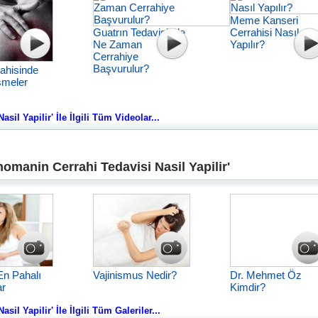
Meme Kanseri
Guatrın Tedavisinde
Cerrahisi Nasıl
Ne Zaman
Yapılır?
Cerrahiye
Başvurulur?
rahisinde
şmeler
il Yapilir' İle İlgili Tüm Videolar...
omanin Cerrahi Tedavisi Nasil Yapilir'
En Pahalı
Vajinismus Nedir?
Dr. Mehmet Öz
ar
Kimdir?
il Yapilir' İle İlgili Tüm Galeriler...