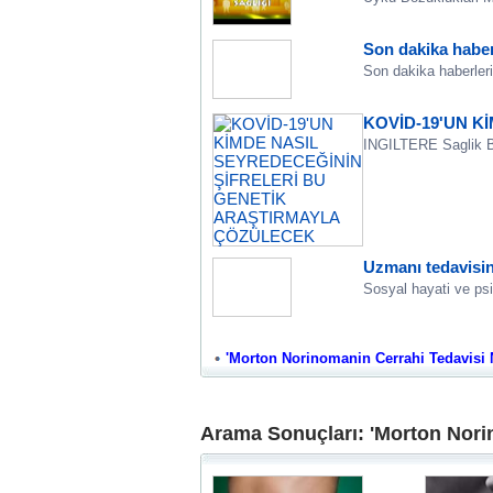
Son dakika haber
Son dakika haberleri
KOVİD-19'UN K
INGILTERE Saglik Bak
Uzmanı tedavisini
Sosyal hayati ve psi
'Morton Norinomanin Cerrahi Tedavisi Nas
Arama Sonuçları: 'Morton Norin