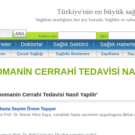
neler
Doktorlar
Sağlık Sektörü
Sağlık Haberle
ımı
Çocuk Sağlığı
Sağlıklı Beslenme
Zayıflama
Saç
ANİN CERRAHİ TEDAVİSİ NAS
omanin Cerrahi Tedavisi Nasil Yapilir'
Hasta Seçimi Önem Taşıyor
ni Prof. Dr. Ahmet Hilmi Kaya, cerrahide hasta seciminin uygunluguna dikkat c
zmani Prof. Dr. Halil Coskun'a 'Diyabet cerrahisi nedir?