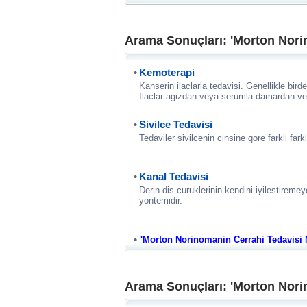
Arama Sonuçları: 'Morton Norin
Kemoterapi
Kanserin ilaclarla tedavisi. Genellikle birden
Ilaclar agizdan veya serumla damardan veri
Sivilce Tedavisi
Tedaviler sivilcenin cinsine gore farkli farkl
Kanal Tedavisi
Derin dis curuklerinin kendini iyilestireme
yontemidir.
'Morton Norinomanin Cerrahi Tedavisi Nas
Arama Sonuçları: 'Morton Norin