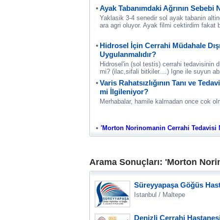
Ayak Tabanımdaki Ağrının Sebebi N
Yaklasik 3-4 senedir sol ayak tabanin alt
ara agri oluyor. Ayak filmi cektirdim fakat
Hidrosel İçin Cerrahi Müdahale Dış
Uygulanmalıdır?
Hidrosel'in (sol testis) cerrahi tedavisinin
mi? (ilac,sifali bitkiler....) Igne ile suyun 
Varis Rahatsızlığının Tanı ve Tedav
mi İlgileniyor?
Merhabalar, hamile kalmadan once cok ol
'Morton Norinomanin Cerrahi Tedavisi Nas
Arama Sonuçları: 'Morton Norin
Süreyyapaşa Göğüs Hasta
Istanbul / Maltepe
Denizli Cerrahi Hastanes