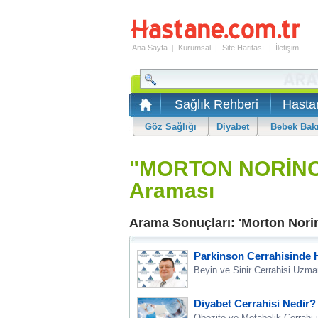
Ana Sayfa
|
Kurumsal
|
Site Haritası
|
İletişim
Sağlık Rehberi
Hasta
Göz Sağlığı
Diyabet
Bebek Bak
"MORTON NORİNOM
Araması
Arama Sonuçları: 'Morton Norin
Parkinson Cerrahisinde 
Beyin ve Sinir Cerrahisi Uzma
Diyabet Cerrahisi Nedir?
Obezite ve Metabolik Cerrahi u