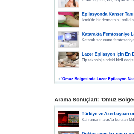
Epilasyonda Kanser Tan
Izmir'de bir dermatoloji polikli
Katarakta Femtosaniye La
Katarak sorununa femtosaniye 
Lazer Epilasyon İçin En
Tip teknolojisindeki hizli degis
'Omuz Bolgesinde Lazer Epilasyon Nasil 
Arama Sonuçları: 'Omuz Bolgesi
Türkiye ve Azerbaycan or
Kahramanmaras'ta kurulan Mill
Doktor anne kız omuz omu