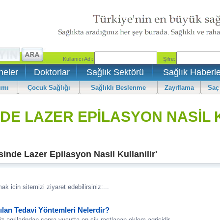
neler
Doktorlar
Sağlık Sektörü
Sağlık Haberle
ımı
Çocuk Sağlığı
Sağlıklı Beslenme
Zayıflama
Saç
DE LAZER EPİLASYON NASİL 
nde Lazer Epilasyon Nasil Kullanilir'
mak icin sitemizi ziyaret edebilirsiniz:...
ılan Tedavi Yöntemleri Nelerdir?
iz agrilarindan sonra vucutta en sik rastlanan eklem agrisidir