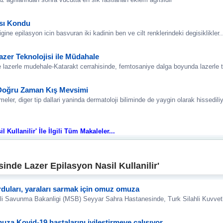
ısı Kondu
nigine epilasyon icin basvuran iki kadinin ben ve cilt renklerindeki degisiklikler..
zer Teknolojisi ile Müdahale
lazerle mudehale-Katarakt cerrahisinde, femtosaniye dalga boyunda lazerle te
 Doğru Zaman Kış Mevsimi
meler, diger tip dallari yaninda dermatoloji biliminde de yaygin olarak hissediliy
Kullanilir' İle İlgili Tüm Makaleler...
nde Lazer Epilasyon Nasil Kullanilir'
duları, yaraları sarmak için omuz omuza
i Savunma Bakanligi (MSB) Seyyar Sahra Hastanesinde, Turk Silahli Kuvvetler
za Kovid-19 hastalarını iyileştirmeye çalışıyor