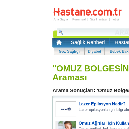
Ana Sayfa
|
Kurumsal
|
Site Haritası
|
İletişim
Sağlık Rehberi
Hasta
Göz Sağlığı
Diyabet
Bebek Bak
"OMUZ BOLGESİN
Araması
Arama Sonuçları: 'Omuz Bolgesi
Lazer Epilasyon Nedir?
Lazer epilasyonla ilgili bilgi al
Omuz Ağrıları İçin Kullan
Omuz agrilari, bel, boyun ve d