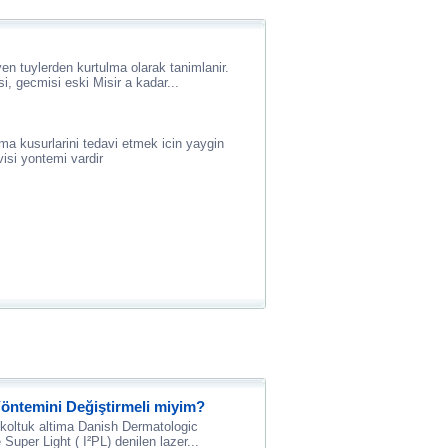
en tuylerden kurtulma olarak tanimlanir.
, gecmisi eski Misir a kadar...
ma kusurlarini tedavi etmek icin yaygin
visi yontemi vardir
öntemini Değiştirmeli miyim?
 koltuk altima Danish Dermatologic
Super Light ( I²PL) denilen lazer...