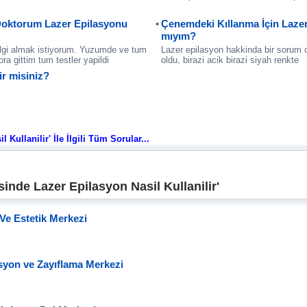
oktorum Lazer Epilasyonu
Çenemdeki Kıllanma İçin Laze
mıyım?
lgi almak istiyorum. Yuzumde ve tum
Lazer epilasyon hakkinda bir sorum
a gittim tum testler yapildi
oldu, birazi acik birazi siyah renkte
ir misiniz?
ullanilir' İle İlgili Tüm Sorular...
nde Lazer Epilasyon Nasil Kullanilir'
Ve Estetik Merkezi
asyon ve Zayıflama Merkezi