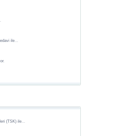
.
davi ile...
or.
i (TSK) ile...