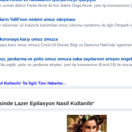
 uzman doktor Ferda Aksel ile kizi doktor Doga Aksel, yeni tip koronaviruse (
ların %60'ının nedeni omuz sıkışması
ir sikismasi ve kuluncla karistirilan omuz sikisma sendromu ile ilgili Ortopedi v
ar koronaya karşı omuz omuza
ronaya karsi omuz omuza Covid-19 Destek Bilgi ve Danisma Hatti'nda 'ogretmen 
kçı, jandarma ve polis omuz omuza vaka sayılarının artışını engel
da saglik, polis ve jandarma ekipleri, yeni tip koronavirus (Kovid-19) ile muca
ullanilir' İle İlgili Tüm Haberler...
nde Lazer Epilasyon Nasil Kullanilir'