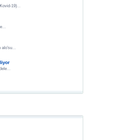
Kovid-19)...
e...
alo'su...
liyor
dele...