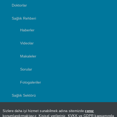
Doktorlar
Sağlık Rehberi
Haberler
Videolar
Makaleler
Sorular
Fotogaleriler
Sağlık Sektörü
Yazarlar
Sizlere daha iyi hizmet sunabilmek adına sitemizde
çerez
konumlandırmaktayız. Kişisel verileriniz, KVKK ve GDPR kapsamında