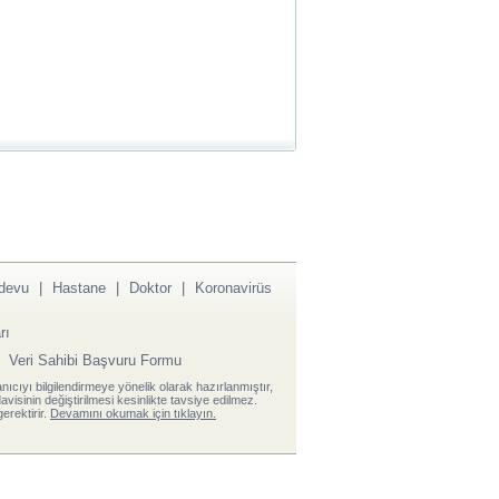
devu
|
Hastane
|
Doktor
|
Koronavirüs
rı
|
Veri Sahibi Başvuru Formu
anıcıyı bilgilendirmeye yönelik olarak hazırlanmıştır,
visinin değiştirilmesi kesinlikte tavsiye edilmez.
erektirir.
Devamını okumak için tıklayın.