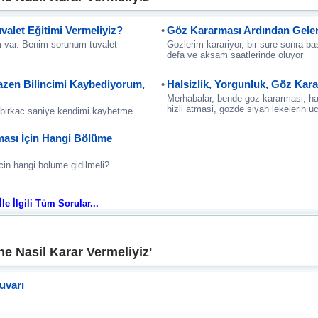
alet Eğitimi Vermeliyiz?
Göz Kararması Ardından Gelen 
m var. Benim sorunum tuvalet
Gozlerim karariyor, bir sure sonra ba
defa ve aksam saatlerinde oluyor
zen Bilincimi Kaybediyorum,
Halsizlik, Yorgunluk, Göz Kara
Merhabalar, bende goz kararmasi, hals
hizli atmasi, gozde siyah lekelerin uc
birkac saniye kendimi kaybetme
ması İçin Hangi Bölüme
icin hangi bolume gidilmeli?
le İlgili Tüm Sorular...
e Nasil Karar Vermeliyiz'
uvarı