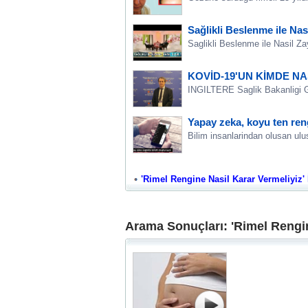
Sağlikli Beslenme ile Nasi
Saglikli Beslenme ile Nasil Zay
KOVİD-19'UN KİMDE N
INGILTERE Saglik Bakanligi Geno
Yapay zeka, koyu ten reng
Bilim insanlarindan olusan ulus
'Rimel Rengine Nasil Karar Vermeliyiz' İ
Arama Sonuçları: 'Rimel Rengin