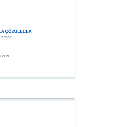
YLA ÇÖZÜLECEK
tere'de...
dugunu...