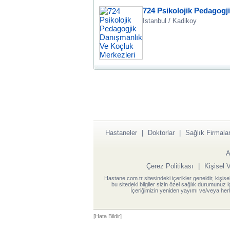
724 Psikolojik Pedagogj
Istanbul / Kadikoy
Hastaneler
|
Doktorlar
|
Sağlık Firmalar
A
Çerez Politikası
|
Kişisel 
Hastane.com.tr sitesindeki içerikler geneldir, kişise
bu sitedeki bilgiler sizin özel sağlık durumunuz 
İçeriğimizin yeniden yayımı ve/veya herh
[Hata Bildir]