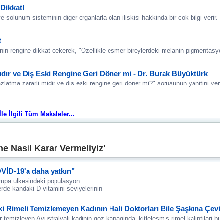
Dikkat!
e solunum sisteminin diger organlarla olan iliskisi hakkinda bir cok bilgi verir.
t
tinin rengine dikkat cekerek, "Ozellikle esmer bireylerdeki melanin pigmentasyo
ıdır ve Diş Eski Rengine Geri Döner mi - Dr. Burak Büyüktürk
latma zararli midir ve dis eski rengine geri doner mi?" sorusunun yanitini ver
le İlgili Tüm Makaleler...
e Nasil Karar Vermeliyiz'
OVİD-19'a daha yatkın"
rupa ulkesindeki populasyon
de kandaki D vitamini seviyelerinin
 Rimeli Temizlemeyen Kadının Hali Doktorları Bile Şaşkına Çevi
 temizleyen Avustralyali kadinin goz kapaginda, kitlelesmis rimel kalintilari b