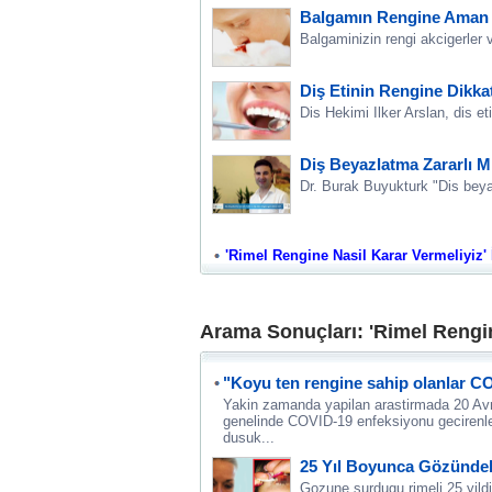
Balgamın Rengine Aman 
Balgaminizin rengi akcigerler v
Diş Etinin Rengine Dikka
Dis Hekimi Ilker Arslan, dis e
Diş Beyazlatma Zararlı M
Dr. Burak Buyukturk "Dis beyaz
'Rimel Rengine Nasil Karar Vermeliyiz' İ
Arama Sonuçları: 'Rimel Rengin
"Koyu ten rengine sahip olanlar C
Yakin zamanda yapilan arastirmada 20 Av
genelinde COVID-19 enfeksiyonu gecirenler
dusuk...
25 Yıl Boyunca Gözündeki
Gozune surdugu rimeli 25 yildir