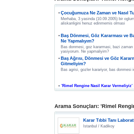
Çocuğumuza Ne Zaman ve Nasıl Tuv
Merhaba, 3 yasinda (10.09.2005) bir oglu
aliskanligini henuz edinmemis olmasi
Baş Dönmesi, Göz Kararması ve Ba
Ne Yapmalıyım?
Bas donmesi, goz kararmasi, bazi zaman 
yasiyorum. Ne yapmaliyim?
Baş Ağrısı, Dönmesi ve Göz Karar
Gitmeliyim?
Bas agrisi, gozler karariyor, bas donmesi 
'Rimel Rengine Nasil Karar Vermeliyiz' İ
Arama Sonuçları: 'Rimel Rengin
Karar Tıbbi Tanı Laborat
Istanbul / Kadikoy