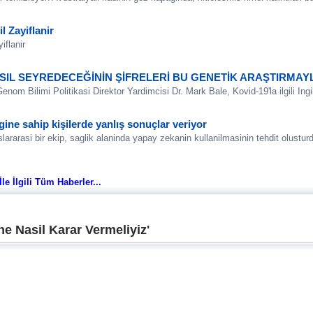
l Zayiflanir
iflanir
ASIL SEYREDECEĞİNİN ŞİFRELERİ BU GENETİK ARAŞTIRMA
m Bilimi Politikasi Direktor Yardimcisi Dr. Mark Bale, Kovid-19'la ilgili Ingil
ine sahip kişilerde yanlış sonuçlar veriyor
lararasi bir ekip, saglik alaninda yapay zekanin kullanilmasinin tehdit olustur
le İlgili Tüm Haberler...
e Nasil Karar Vermeliyiz'