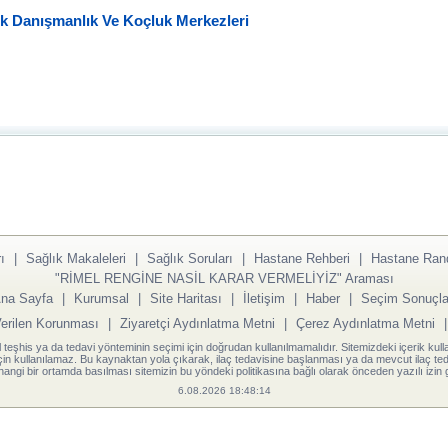
ik Danışmanlık Ve Koçluk Merkezleri
ı
|
Sağlık Makaleleri
|
Sağlık Soruları
|
Hastane Rehberi
|
Hastane Ran
"RİMEL RENGİNE NASİL KARAR VERMELİYİZ" Araması
na Sayfa
|
Kurumsal
|
Site Haritası
|
İletişim
|
Haber
|
Seçim Sonuçla
Verilen Korunması
|
Ziyaretçi Aydınlatma Metni
|
Çerez Aydınlatma Metni
l teşhis ya da tedavi yönteminin seçimi için doğrudan kullanılmamalıdır. Sitemizdeki içerik kull
için kullanılamaz. Bu kaynaktan yola çıkarak, ilaç tedavisine başlanması ya da mevcut ilaç teda
angi bir ortamda basılması sitemizin bu yöndeki politikasına bağlı olarak önceden yazılı izin g
6.08.2026 18:48:14