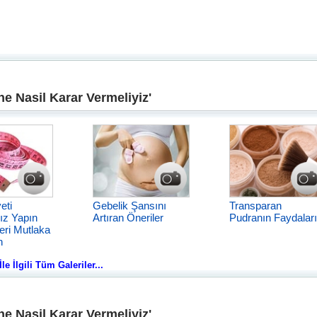
e Nasil Karar Vermeliyiz'
eti
Gebelik Şansını
Transparan
ız Yapın
Artıran Öneriler
Pudranın Faydaları
eri Mutlaka
n
e İlgili Tüm Galeriler...
e Nasil Karar Vermeliyiz'