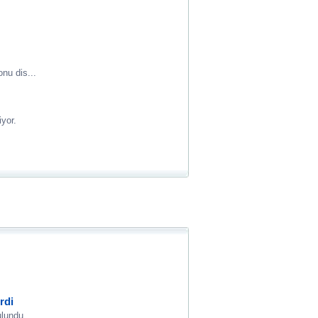
nu dis...
iyor.
rdi
ulundu.