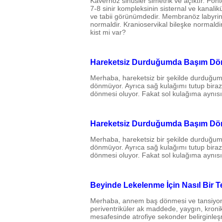
Kavernöz sinüsler simetrik ve açıktır. Ponto
7-8 sinir kompleksinin sisternal ve kanalik
ve tabii görünümdedir. Membranöz labyrint t
normaldir. Kranioservikal bileşke normald
kist mi var?
Hareketsiz Durduğumda Başım Dönm
Merhaba, hareketsiz bir şekilde durduğu
dönmüyor. Ayrıca sağ kulağımı tutup bira
dönmesi oluyor. Fakat sol kulağıma aynı
Hareketsiz Durduğumda Başım Dönm
Merhaba, hareketsiz bir şekilde durduğu
dönmüyor. Ayrıca sağ kulağımı tutup bira
dönmesi oluyor. Fakat sol kulağıma aynı
Beyinde Lekelenme İçin Nasıl Bir T
Merhaba, annem baş dönmesi ve tansiyon ş
periventriküler ak maddede, yaygın, kronik,
mesafesinde atrofiye sekonder belirginleş