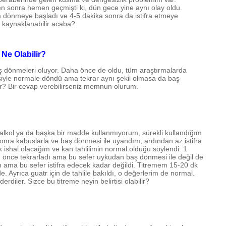
en sonra hemen geçmişti ki, dün gece yine aynı olay oldu.
m dönmeye başladı ve 4-5 dakika sonra da istifra etmeye
kaynaklanabilir acaba?
Ne Olabilir?
ş dönmeleri oluyor. Daha önce de oldu, tüm araştırmalarda
visiyle normale döndü ama tekrar aynı şekil olmasa da baş
ir? Bir cevap verebilirseniz memnun olurum.
alkol ya da başka bir madde kullanmıyorum, sürekli kullandığım
 sonra kabuslarla ve baş dönmesi ile uyandım, ardından az istifra
ik ishal olacağım ve kan tahlilimin normal olduğu söylendi. 1
ün önce tekrarladı ama bu sefer uykudan baş dönmesi ile değil de
ı ama bu sefer istifra edecek kadar değildi. Titremem 15-20 dk
 Ayrıca guatr için de tahlile bakıldı, o değerlerim de normal.
erdiler. Sizce bu titreme neyin belirtisi olabilir?