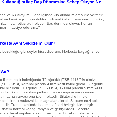
in Kullandığım İlaç Baş Dönmesine Sebep Oluyor. Ne
unda ve 63 kiloyum. Gebeliğimde kilo almadım ama kilo vermek
l ve kasık ağrım için doktor folik asit kullanmamı önerdi, birkaç
t ilacın yan etkisi ağır oluyor. Baş dönmesi oluyor, her an
pmamı tavsiye edersiniz?
keste Aynı Şekilde mi Olur?
e bozukluğu gibi şeyler hissediyorum. Herkeste baş ağrısı ve
 Var?
 5 mm kesit kalınlığında T2 ağırlıklı (TSE 4416/99) aksiyel
ı (SE 690/14) koronal planda 4 mm kesit kalınlığında T2 ağırlıklı
alınlığında T1 ağırlıklı (SE 600/14) aksiyel planda 5 mm kesit
 Bulgular: kavum septum pellusidum ve vergaye varyasyonu
rna magna varyasyonu izlenmektedir. Bilateral ethmoid
er sinüslerde mukozal kalınlaşmalar izlendi. Septum nazi sola
dedir. Frontal kesimde bos mesafeleri belirgin izlenmiştir.
er sistem normal konfigürasyon ve genişliktedir. Serebral
ana arterial yapılarda akım mevcuttur. Dural sinüsler açıktır.