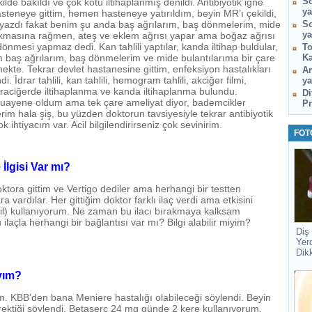
So
de bakıldı ve çok kötü iltihaplanmış denildi. Antibiyotik iğne
ya
steneye gittim, hemen hasteneye yatırıldım, beyin MR’ı çekildi,
ç yazdı fakat benim şu anda baş ağrılarım, baş dönmelerim, mide
So
ya
kmasına rağmen, ateş ve eklem ağrısı yapar ama boğaz ağrısı
önmesi yapmaz dedi. Kan tahlili yaptılar, kanda iltihap buldular,
To
 baş ağrılarım, baş dönmelerim ve mide bulantılarıma bir çare
Ka
kte. Tekrar devlet hastanesine gittim, enfeksiyon hastalıkları
Am
İdrar tahlili, kan tahlili, hemogram tahlili, akciğer filmi,
ya
karaciğerde iltihaplanma ve kanda iltihaplanma bulundu.
Di
Muayene oldum ama tek çare ameliyat diyor, bademcikler
Pr
im hala şiş, bu yüzden doktorun tavsiyesiyle tekrar antibiyotik
ihtiyacım var. Acil bilgilendirirseniz çok sevinirim.
FOT
İlgisi Var mı?
ktora gittim ve Vertigo dediler ama herhangi bir testten
vardılar. Her gittiğim doktor farklı ilaç verdi ama etkisini
axil) kullanıyorum. Ne zaman bu ilacı bırakmaya kalksam
ilaçla herhangi bir bağlantısı var mı? Bilgi alabilir miyim?
Diş
Yer
Dik
ıyım?
im. KBB'den bana Meniere hastalığı olabileceği söylendi. Beyin
ektiği söylendi. Betaserc 24 mg günde 2 kere kullanıyorum.