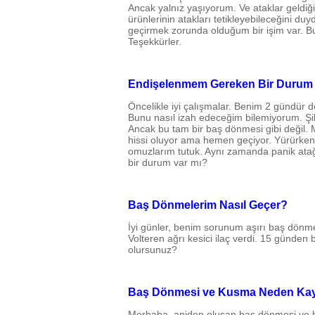
Ancak yalnız yaşıyorum. Ve ataklar gel
ürünlerinin atakları tetikleyebileceğini d
geçirmek zorunda olduğum bir işim var. Bu
Teşekkürler.
Endişelenmem Gereken Bir Durum 
Öncelikle iyi çalışmalar. Benim 2 gündür 
Bunu nasıl izah edeceğim bilemiyorum. Ş
Ancak bu tam bir baş dönmesi gibi değil.
hissi oluyor ama hemen geçiyor. Yürürken
omuzlarım tutuk. Aynı zamanda panik atağ
bir durum var mı?
Baş Dönmelerim Nasıl Geçer?
İyi günler, benim sorunum aşırı baş dönm
Volteren ağrı kesici ilaç verdi. 15 günden
olursunuz?
Baş Dönmesi ve Kusma Neden Kayn
Merhaba, aniden oluşan baş dönmesi ve b