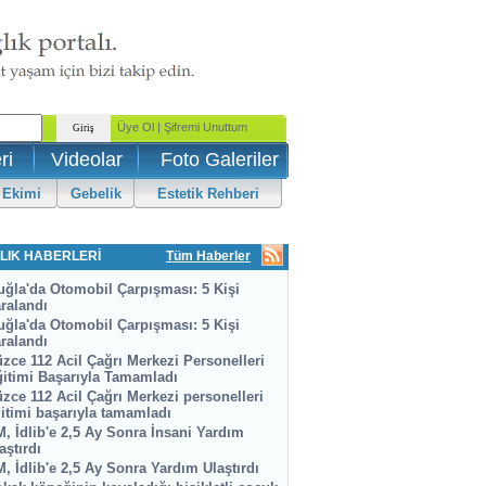
ri
Videolar
Foto Galeriler
 Ekimi
Gebelik
Estetik Rehberi
LIK HABERLERİ
Tüm Haberler
ğla'da Otomobil Çarpışması: 5 Kişi
ralandı
ğla'da Otomobil Çarpışması: 5 Kişi
ralandı
zce 112 Acil Çağrı Merkezi Personelleri
itimi Başarıyla Tamamladı
zce 112 Acil Çağrı Merkezi personelleri
itimi başarıyla tamamladı
, İdlib'e 2,5 Ay Sonra İnsani Yardım
aştırdı
, İdlib'e 2,5 Ay Sonra Yardım Ulaştırdı