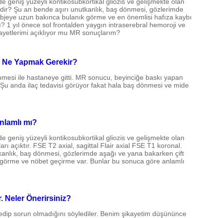
geniş yüzeyli kontikosubkortikal gliozis ve gelişmekte olan
edir? Şu an bende aşırı unutkanlık, baş dönmesi, gözlerimde
objeye uzun bakınca bulanık görme ve en önemlisi hafıza kaybı
 1 yıl önece sol frontalden yaygın intraserebral hemoroji ve
ayetlerimi açıklıyor mu MR sonuçlarım?
n Ne Yapmak Gerekir?
mesi ile hastaneye gitti. MR sonucu, beyinciğe baskı yapan
 Şu anda ilaç tedavisi görüyor fakat hala baş dönmesi ve mide
nlamlı mı?
geniş yüzeyli kontikosubkortikal gliozis ve gelişmekte olan
rı açıktır. FSE T2 axial, sagittal Flair axial FSE T1 koronal.
kanlık, baş dönmesi, gözlerimde aşağı ve yana bakarken çift
görme ve nöbet geçirme var. Bunlar bu sonuca göre anlamlı
 Neler Önerirsiniz?
edip sorun olmadığını söylediler. Benim şikayetim düşününce