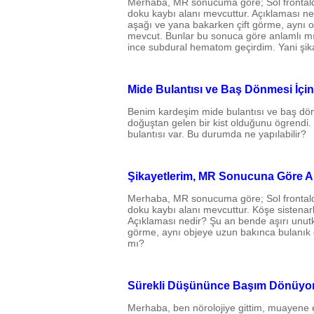
Merhaba, MR sonucuma göre; Sol frontalde 
doku kaybı alanı mevcuttur. Açıklaması n
aşağı ve yana bakarken çift görme, aynı 
mevcut. Bunlar bu sonuca göre anlamlı mı?
ince subdural hematom geçirdim. Yani şik
Mide Bulantısı ve Baş Dönmesi İçi
Benim kardeşim mide bulantısı ve baş dön
doğuştan gelen bir kist olduğunu ögrendi.
bulantısı var. Bu durumda ne yapılabilir?
Şikayetlerim, MR Sonucuna Göre A
Merhaba, MR sonucuma göre; Sol frontalde 
doku kaybı alanı mevcuttur. Köşe sistenarla
Açıklaması nedir? Şu an bende aşırı unut
görme, aynı objeye uzun bakınca bulanık 
mı?
Sürekli Düşününce Başım Dönüyor.
Merhaba, ben nörolojiye gittim, muayene 