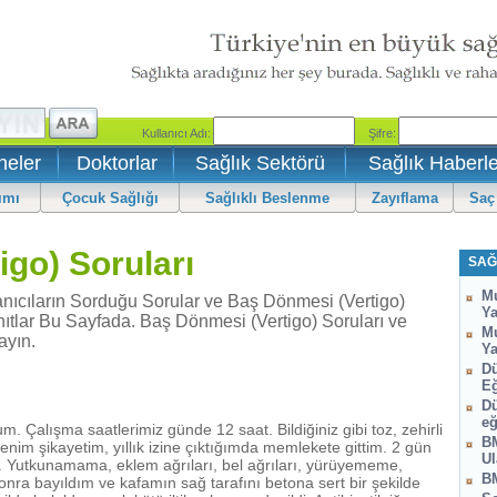
neler
Doktorlar
Sağlık Sektörü
Sağlık Haberle
ımı
Çocuk Sağlığı
Sağlıklı Beslenme
Zayıflama
Saç
go) Soruları
SAĞ
Mu
nıcıların Sorduğu Sorular ve Baş Dönmesi (Vertigo)
Ya
nıtlar Bu Sayfada. Baş Dönmesi (Vertigo) Soruları ve
Mu
ayın.
Ya
Dü
Eğ
Dü
eğ
Çalışma saatlerimiz günde 12 saat. Bildiğiniz gibi toz, zehirli
BM
enim şikayetim, yıllık izine çıktığımda memlekete gittim. 2 gün
Ul
ti. Yutkunamama, eklem ağrıları, bel ağrıları, yürüyememe,
BM
sonra bayıldım ve kafamın sağ tarafını betona sert bir şekilde