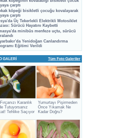
kak köpeğinin kovaladığı bisikletli çocuk
yaya çarptı
kak köpeği bisikletli çocuğu kovalayarak
yaya çarptı
sya'da Üç Tekerlekli Elektrikli Motosiklet
zası: Sürücü Hayatını Kaybetti
asya'da minibüs menfeze uçtu, sürücü
ralandı
yarbakır'da Yenidoğan Canlandırma
ogramı Eğitimi Verildi
O GALERİ
Tüm Foto Galeriler
 Fırçanızı Karanlık
Yumurtayı Pişirmeden
de Tutuyorsanız
Önce Yıkamak Ne
kat! Tehlike Saçıyor
Kadar Doğru?