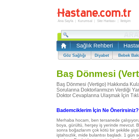
Ana Sayfa
|
Kurumsal
|
Site Haritası
|
İletişim
Sağlık Rehberi
Hasta
Göz Sağlığı
Diyabet
Bebek Bak
Baş Dönmesi (Verti
Baş Dönmesi (Vertigo) Hakkında Kula
Sorularına Doktorlarımızın Verdiği Ya
Doktor Cevaplarına Ulaşmak İçin Tıkl
Bademciklerim İçin Ne Önerirsiniz?
Merhaba hocam, ben tersanede çalışıyorum. 
boya, gürültü, herşey iş yerinde mevcut. B
sonra boğazlarım çok kötü bir şekilde şiş
iştahsızlık, mide bulantısı başladı. 1 gün 