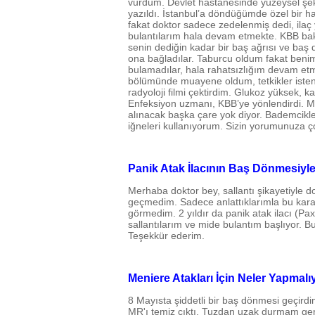
vurdum. Devlet hastanesinde yüzeysel şekil
yazıldı. İstanbul’a döndüğümde özel bir ha
fakat doktor sadece zedelenmiş dedi, ila
bulantılarım hala devam etmekte. KBB ba
senin dediğin kadar bir baş ağrısı ve baş d
ona bağladılar. Taburcu oldum fakat benim
bulamadılar, hala rahatsızlığım devam etme
bölümünde muayene oldum, tetkikler istendi. 
radyoloji filmi çektirdim. Glukoz yüksek, 
Enfeksiyon uzmanı, KBB’ye yönlendirdi. 
alınacak başka çare yok diyor. Bademcikler
iğneleri kullanıyorum. Sizin yorumunuza çok 
Panik Atak İlacının Baş Dönmesiyle 
Merhaba doktor bey, sallantı şikayetiyle do
geçmedim. Sadece anlattıklarımla bu karara 
görmedim. 2 yıldır da panik atak ilacı (P
sallantılarım ve mide bulantım başlıyor. Bu 
Teşekkür ederim.
Meniere Atakları İçin Neler Yapmal
8 Mayısta şiddetli bir baş dönmesi geçird
MR'ı temiz çıktı. Tuzdan uzak durmam ger