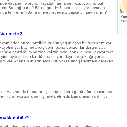
diğinde dayanamıyorum. Hayattan tamamen kopuyorum. Süt
uydum. Bu doğru mu? Bir de günde 8 saati bilgisayar başında
 da tetikler mi?Bana önerebileceğiniz başka bir şey var mı?
Kan
Yen
Var mıdır?
devam eden ancak özellikle bugün yoğunlaşan bir şikayetim var.
ikayetim şu; başımda baş dönmesine benzer bir durum var.
 Mesela oturduğum yerden kalktığımda, sanki dünya kayıyormuş
 yine aynı şekilde bir dönme oluyor. Boynum çok ağrıyor ve
ım var. Acaba bunların etkisi mi, yoksa endişelenmem gereken
esi. Hastanede tomografi çektirip doktora göründüm ve sadece
 beri kullanıyorum ama hiç fayda etmedi. Bana nasıl yardımcı
aklanabilir?
eraberinde gelen kusma ve dengesizlik problemim var.