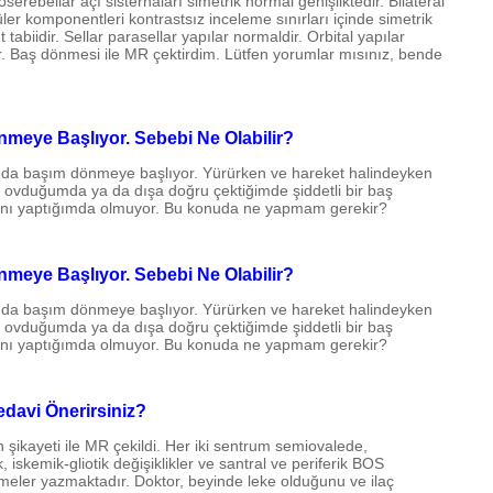
serebellar açı sisternaları simetrik normal genişliktedir. Bilateral
üler komponentleri kontrastsız inceleme sınırları içinde simetrik
abiidir. Sellar parasellar yapılar normaldir. Orbital yapılar
ir. Baş dönmesi ile MR çektirdim. Lütfen yorumlar mısınız, bende
eye Başlıyor. Sebebi Ne Olabilir?
mda başım dönmeye başlıyor. Yürürken ve hareket halindeyken
z ovduğumda ya da dışa doğru çektiğimde şiddetli bir baş
sını yaptığımda olmuyor. Bu konuda ne yapmam gerekir?
eye Başlıyor. Sebebi Ne Olabilir?
mda başım dönmeye başlıyor. Yürürken ve hareket halindeyken
z ovduğumda ya da dışa doğru çektiğimde şiddetli bir baş
sını yaptığımda olmuyor. Bu konuda ne yapmam gerekir?
edavi Önerirsiniz?
ikayeti ile MR çekildi. Her iki sentrum semiovalede,
 iskemik-gliotik değişiklikler ve santral ve periferik BOS
meler yazmaktadır. Doktor, beyinde leke olduğunu ve ilaç