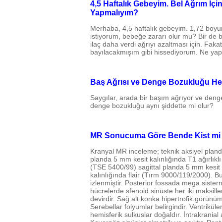
4,5 Haftalık Gebeyim. Bel Ağrım İç
Yapmalıyım?
Merhaba, 4,5 haftalık gebeyim. 1,72 boy
istiyorum, bebeğe zararı olur mu? Bir de be
ilaç daha verdi ağrıyı azaltması için. Faka
bayılacakmışım gibi hissediyorum. Ne ya
Baş Ağrısı ve Denge Bozukluğu Her
Saygılar, arada bir başım ağrıyor ve deng
denge bozukluğu aynı şiddette mi olur?
MR Sonucuma Göre Bende Kist mi
Kranyal MR inceleme; teknik aksiyel planda
planda 5 mm kesit kalınlığında T1 ağırlıkl
(TSE 5400/99) sagittal planda 5 mm kesit k
kalınlığında flair (Tırm 9000/119/2000).
izlenmiştir. Posterior fossada mega siste
hücrelerde sfenoid sinüste her iki maksill
devirdir. Sağ alt konka hipertrofik görünüm
Serebellar folyumlar belirgindir. Ventrikül
hemisferik sulkuslar doğaldır. İntrakranial 