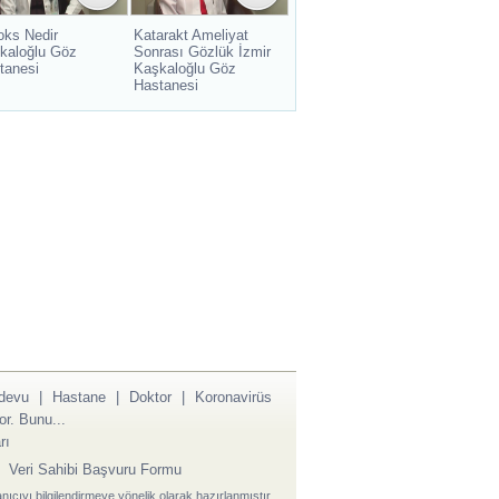
oks Nedir
Katarakt Ameliyat
kaloğlu Göz
Sonrası Gözlük İzmir
tanesi
Kaşkaloğlu Göz
Hastanesi
devu
|
Hastane
|
Doktor
|
Koronavirüs
r. Bunu...
rı
|
Veri Sahibi Başvuru Formu
anıcıyı bilgilendirmeye yönelik olarak hazırlanmıştır,