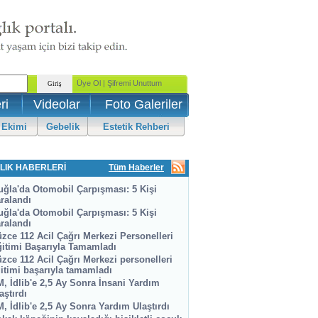
ri
Videolar
Foto Galeriler
 Ekimi
Gebelik
Estetik Rehberi
LIK HABERLERİ
Tüm Haberler
ğla'da Otomobil Çarpışması: 5 Kişi
ralandı
ğla'da Otomobil Çarpışması: 5 Kişi
ralandı
zce 112 Acil Çağrı Merkezi Personelleri
itimi Başarıyla Tamamladı
zce 112 Acil Çağrı Merkezi personelleri
itimi başarıyla tamamladı
, İdlib'e 2,5 Ay Sonra İnsani Yardım
aştırdı
, İdlib'e 2,5 Ay Sonra Yardım Ulaştırdı