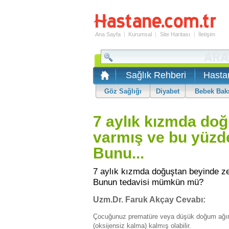
Ana Sayfa
|
Kurumsal
|
Site Haritası
|
İletişim
Sağlık Rehberi
Hasta
Göz Sağlığı
Diyabet
Bebek Bak
7 aylık kızmda do
varmış ve bu yüzde
Bunu...
7 aylık kızmda doğuştan beyinde z
Bunun tedavisi mümkün mü?
Uzm.Dr. Faruk Akçay Cevabı:
Çocuğunuz prematüre veya düşük doğum ağırl
(oksijensiz kalma) kalmış olabilir.