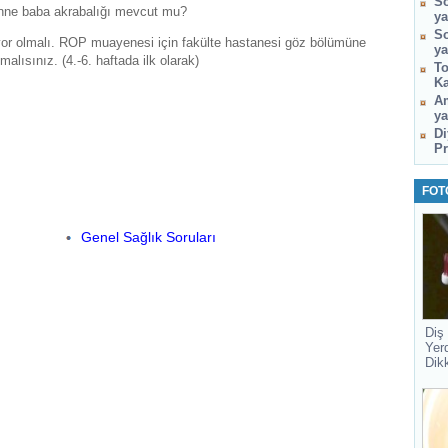
So
Anne baba akrabalığı mevcut mu?
ya
So
or olmalı. ROP muayenesi için fakülte hastanesi göz bölümüne
ya
lısınız. (4.-6. haftada ilk olarak)
To
Ka
Am
ya
Di
Pr
FOT
Genel Sağlık Soruları
Diş
Yer
Dik