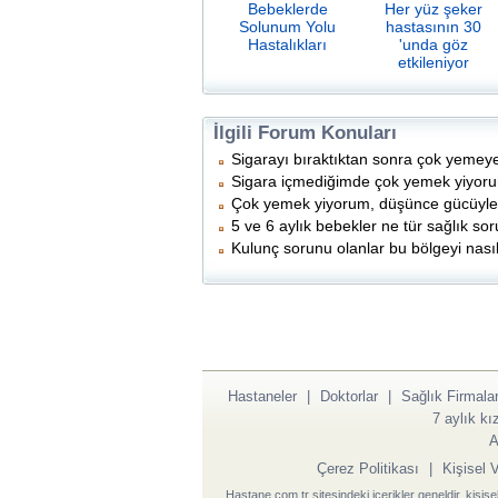
Bebeklerde
Her yüz şeker
Solunum Yolu
hastasının 30
Hastalıkları
'unda göz
etkileniyor
İlgili Forum Konuları
Sigarayı bıraktıktan sonra çok yemey
Sigara içmediğimde çok yemek yiyorum
Çok yemek yiyorum, düşünce gücüyle 
5 ve 6 aylık bebekler ne tür sağlık sor
Kulunç sorunu olanlar bu bölgeyi nasıl 
Hastaneler
|
Doktorlar
|
Sağlık Firmalar
7 aylık k
A
Çerez Politikası
|
Kişisel 
Hastane.com.tr sitesindeki içerikler geneldir, kişise