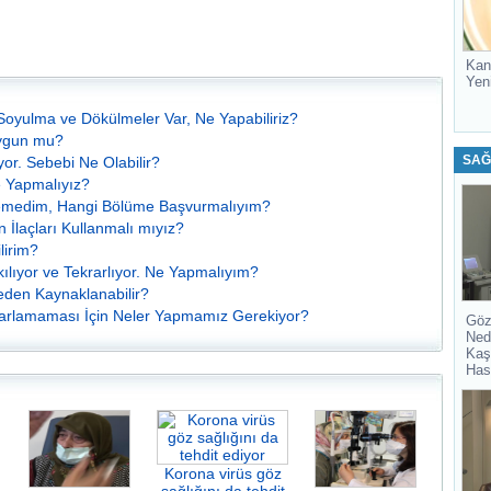
Kan
Yen
oyulma ve Dökülmeler Var, Ne Yapabiliriz?
Uygun mu?
SAĞ
yor. Sebebi Ne Olabilir?
e Yapmalıyız?
remedim, Hangi Bölüme Başvurmalıyım?
 İlaçları Kullanmalı mıyız?
lirim?
lıyor ve Tekrarlıyor. Ne Yapmalıyım?
eden Kaynaklanabilir?
rarlamaması İçin Neler Yapmamız Gerekiyor?
Göz
Ned
Kaş
Has
Korona virüs göz