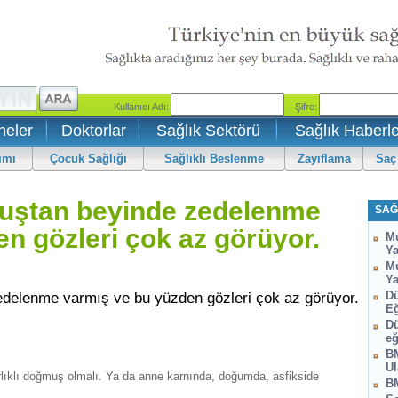
neler
Doktorlar
Sağlık Sektörü
Sağlık Haberle
ımı
Çocuk Sağlığı
Sağlıklı Beslenme
Zayıflama
Saç
ğuştan beyinde zedelenme
SAĞ
n gözleri çok az görüyor.
Mu
Ya
Mu
Ya
edelenme varmış ve bu yüzden gözleri çok az görüyor.
Dü
Eğ
Dü
eğ
BM
Ul
ıklı doğmuş olmalı. Ya da anne karnında, doğumda, asfikside
BM