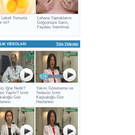
 Lekeli Yumurta
Lahana Yapraklarını
ir mi?
Göğsünüze Sarın,
Faydası İnanılmaz
LIK VİDEOLARI
Tüm Videolar
içi İğne Nedir?
Yakını Görememe ve
en Yapılır? İzmir
Tedavisi İzmir
kaloğlu Göz
Kaşkaloğlu Göz
tanesi
Hastanesi