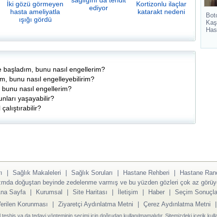
sağlığını da tehdit
İki gözü görmeyen
Kortizonlu ilaçlar
ediyor
hasta ameliyatla
katarakt nedeni
Bot
ışığı gördü
Kaş
Has
e başladım, bunu nasıl engellerim?
, bunu nasıl engelleyebilirim?
bunu nasıl engellerim?
unları yaşayabilir?
çalıştırabilir?
ı
|
Sağlık Makaleleri
|
Sağlık Soruları
|
Hastane Rehberi
|
Hastane Ran
ızmda doğuştan beyinde zedelenme varmış ve bu yüzden gözleri çok az görüyo
na Sayfa
|
Kurumsal
|
Site Haritası
|
İletişim
|
Haber
|
Seçim Sonuçla
Verilen Korunması
|
Ziyaretçi Aydınlatma Metni
|
Çerez Aydınlatma Metni
l teşhis ya da tedavi yönteminin seçimi için doğrudan kullanılmamalıdır. Sitemizdeki içerik kull