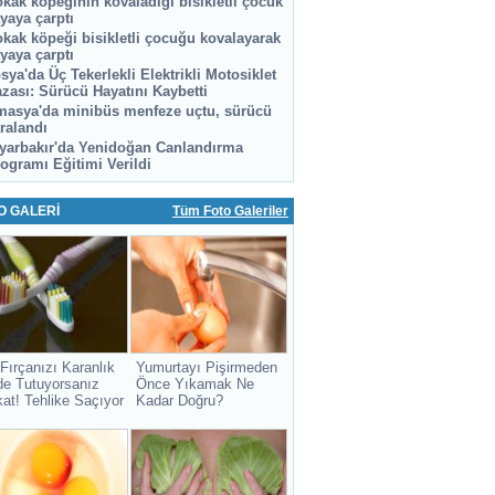
kak köpeğinin kovaladığı bisikletli çocuk
yaya çarptı
kak köpeği bisikletli çocuğu kovalayarak
yaya çarptı
sya'da Üç Tekerlekli Elektrikli Motosiklet
zası: Sürücü Hayatını Kaybetti
asya'da minibüs menfeze uçtu, sürücü
ralandı
yarbakır'da Yenidoğan Canlandırma
ogramı Eğitimi Verildi
O GALERİ
Tüm Foto Galeriler
 Fırçanızı Karanlık
Yumurtayı Pişirmeden
de Tutuyorsanız
Önce Yıkamak Ne
kat! Tehlike Saçıyor
Kadar Doğru?