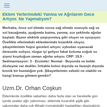
Eklem Yerlerimdeki Yanma ve Ağrılarım Gece
Artıyor. Ne Yapmalıyım?
Merhaba, önce sol elimde sonra sağ elimde sırasıyla sağ ve
sol bacağımda, ayağımda batma, yanma, sızı şeklinde ağrılar
başladı. Bazen elektrik çarpıyormuş gibi oluyor ve uyuşuyor.
Özellikle ellerimdeki eklemlerimde kızarıklık oluyor,
şikayetlerimin hepsi geceleri artıyor, uykudan uyanacak
derecede sızlıyor, rüzgar iyi geliyor fakat koluma soğuk su
şişesi koyduğum zaman ağrılar artıyor. CRP: 19,9 -
Sedimantasyon: 3 - Enzimler: Normal - Boyunda ve belde
düzleşme var dediler. İrritable kolon dışında ve faranjit dışında
kronik bir hastalığım yok. Şikayetlerimin sebebi ne olabilir ve
hangi branşa gitmem gerekir?
Uzm.Dr. Orhan Coşkun
Eklemlerde özellikle sabahları daha fazla olan ve hareketle gün
içinde azalan ağrı yakınması, eklemde kızarıklık şişlik gibi
yakınmalar daha çok iltihabi (romatolojik) hastalıkları düşündürür.