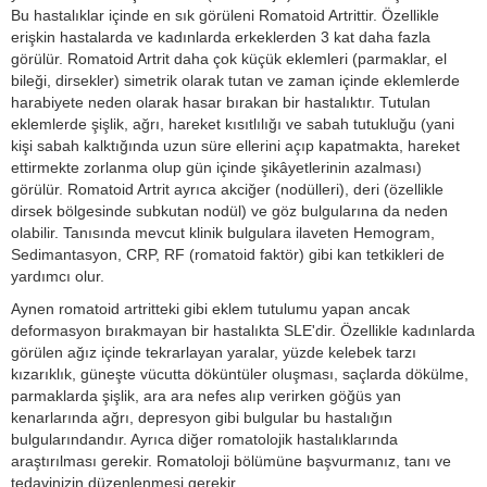
Bu hastalıklar içinde en sık görüleni Romatoid Artrittir. Özellikle
erişkin hastalarda ve kadınlarda erkeklerden 3 kat daha fazla
görülür. Romatoid Artrit daha çok küçük eklemleri (parmaklar, el
bileği, dirsekler) simetrik olarak tutan ve zaman içinde eklemlerde
harabiyete neden olarak hasar bırakan bir hastalıktır. Tutulan
eklemlerde şişlik, ağrı, hareket kısıtlılığı ve sabah tutukluğu (yani
kişi sabah kalktığında uzun süre ellerini açıp kapatmakta, hareket
ettirmekte zorlanma olup gün içinde şikâyetlerinin azalması)
görülür. Romatoid Artrit ayrıca akciğer (nodülleri), deri (özellikle
dirsek bölgesinde subkutan nodül) ve göz bulgularına da neden
olabilir. Tanısında mevcut klinik bulgulara ilaveten Hemogram,
Sedimantasyon, CRP, RF (romatoid faktör) gibi kan tetkikleri de
yardımcı olur.
Aynen romatoid artritteki gibi eklem tutulumu yapan ancak
deformasyon bırakmayan bir hastalıkta SLE'dir. Özellikle kadınlarda
görülen ağız içinde tekrarlayan yaralar, yüzde kelebek tarzı
kızarıklık, güneşte vücutta döküntüler oluşması, saçlarda dökülme,
parmaklarda şişlik, ara ara nefes alıp verirken göğüs yan
kenarlarında ağrı, depresyon gibi bulgular bu hastalığın
bulgularındandır. Ayrıca diğer romatolojik hastalıklarında
araştırılması gerekir. Romatoloji bölümüne başvurmanız, tanı ve
tedavinizin düzenlenmesi gerekir.