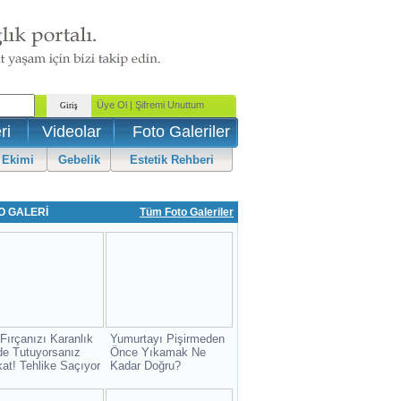
ri
Videolar
Foto Galeriler
 Ekimi
Gebelik
Estetik Rehberi
O GALERİ
Tüm Foto Galeriler
 Fırçanızı Karanlık
Yumurtayı Pişirmeden
de Tutuyorsanız
Önce Yıkamak Ne
kat! Tehlike Saçıyor
Kadar Doğru?