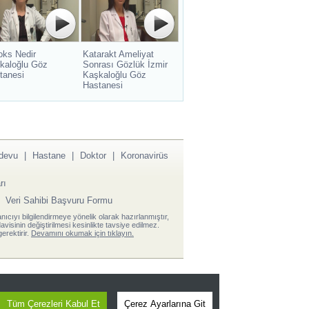
oks Nedir
Katarakt Ameliyat
kaloğlu Göz
Sonrası Gözlük İzmir
tanesi
Kaşkaloğlu Göz
Hastanesi
devu
|
Hastane
|
Doktor
|
Koronavirüs
rı
|
Veri Sahibi Başvuru Formu
anıcıyı bilgilendirmeye yönelik olarak hazırlanmıştır,
visinin değiştirilmesi kesinlikte tavsiye edilmez.
erektirir.
Devamını okumak için tıklayın.
Tüm Çerezleri Kabul Et
Çerez Ayarlarına Git