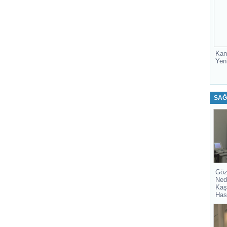
Kan
Yen
SAĞ
Göz
Ned
Kaş
Has