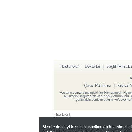
Hastaneler
|
Doktorlar
|
Sağlık Firmalar
A
Çerez Politikası
|
Kişisel 
Hastane.com.tr sitesindeki içerikler geneldir, kişise
bu sitedeki bilgiler sizin özel sağlık durumunuz 
İçeriğimizin yeniden yayımı ve/veya herh
[Hata Bildir]
Sizlere daha iyi hizmet sunabilmek adına sitemiz