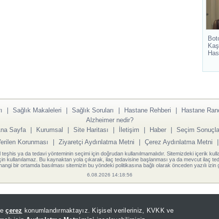
Bot
Kaş
Has
ı
|
Sağlık Makaleleri
|
Sağlık Soruları
|
Hastane Rehberi
|
Hastane Ran
Alzheimer nedir?
na Sayfa
|
Kurumsal
|
Site Haritası
|
İletişim
|
Haber
|
Seçim Sonuçla
Verilen Korunması
|
Ziyaretçi Aydınlatma Metni
|
Çerez Aydınlatma Metni
l teşhis ya da tedavi yönteminin seçimi için doğrudan kullanılmamalıdır. Sitemizdeki içerik kull
için kullanılamaz. Bu kaynaktan yola çıkarak, ilaç tedavisine başlanması ya da mevcut ilaç teda
angi bir ortamda basılması sitemizin bu yöndeki politikasına bağlı olarak önceden yazılı izin g
6.08.2026 14:18:56
de
çerez
konumlandırmaktayız. Kişisel verileriniz, KVKK ve