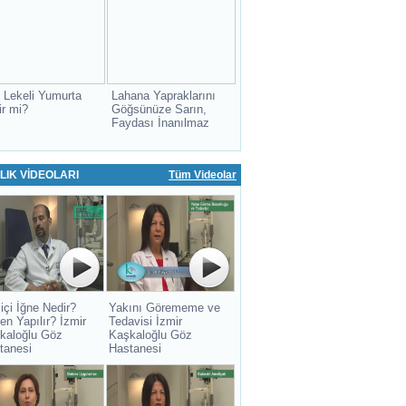
 Lekeli Yumurta
Lahana Yapraklarını
ir mi?
Göğsünüze Sarın,
Faydası İnanılmaz
LIK VİDEOLARI
Tüm Videolar
içi İğne Nedir?
Yakını Görememe ve
en Yapılır? İzmir
Tedavisi İzmir
kaloğlu Göz
Kaşkaloğlu Göz
tanesi
Hastanesi