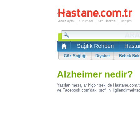
Ana Sayfa
|
Kurumsal
|
Site Haritası
|
İletişim
Sağlık Rehberi
Hasta
Göz Sağlığı
Diyabet
Bebek Bak
Alzheimer nedir?
Yazılan mesajlar hiçbir şekilde Hastane.com.t
ve Facebook.com'daki profilini ilgilendirmekted