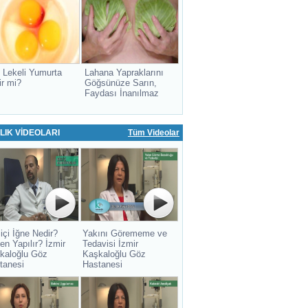
 Lekeli Yumurta
Lahana Yapraklarını
ir mi?
Göğsünüze Sarın,
Faydası İnanılmaz
LIK VİDEOLARI
Tüm Videolar
içi İğne Nedir?
Yakını Görememe ve
en Yapılır? İzmir
Tedavisi İzmir
kaloğlu Göz
Kaşkaloğlu Göz
tanesi
Hastanesi