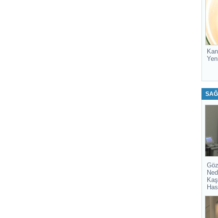
Kan
Yen
SAĞ
Göz
Ned
Kaş
Has