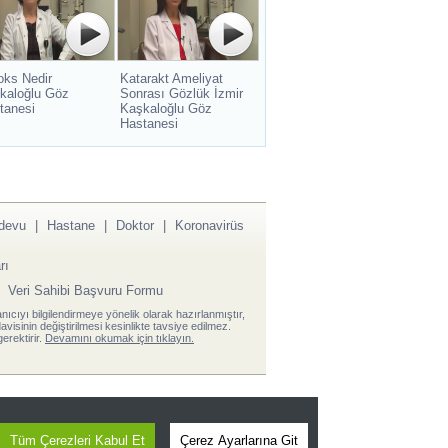
oks Nedir
Katarakt Ameliyat
kaloğlu Göz
Sonrası Gözlük İzmir
tanesi
Kaşkaloğlu Göz
Hastanesi
devu
|
Hastane
|
Doktor
|
Koronavirüs
rı
|
Veri Sahibi Başvuru Formu
anıcıyı bilgilendirmeye yönelik olarak hazırlanmıştır,
visinin değiştirilmesi kesinlikte tavsiye edilmez.
erektirir.
Devamını okumak için tıklayın.
Tüm Çerezleri Kabul Et
Çerez Ayarlarına Git