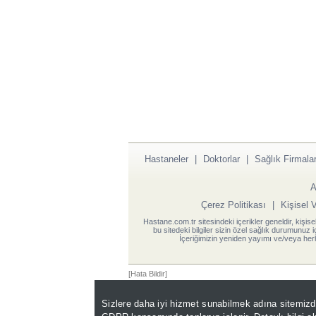
Hastaneler
|
Doktorlar
|
Sağlık Firmalar
A
Çerez Politikası
|
Kişisel 
Hastane.com.tr sitesindeki içerikler geneldir, kişise
bu sitedeki bilgiler sizin özel sağlık durumunuz 
İçeriğimizin yeniden yayımı ve/veya herh
[Hata Bildir]
Sizlere daha iyi hizmet sunabilmek adına sitemiz