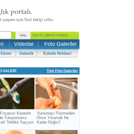
ri
Videolar
Foto Galeriler
 Ekimi
Gebelik
Estetik Rehberi
O GALERİ
Tüm Foto Galeriler
 Fırçanızı Karanlık
Yumurtayı Pişirmeden
de Tutuyorsanız
Önce Yıkamak Ne
kat! Tehlike Saçıyor
Kadar Doğru?