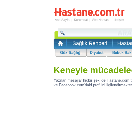
Ana Sayfa
|
Kurumsal
|
Site Haritası
|
İletişim
Sağlık Rehberi
Hasta
Göz Sağlığı
Diyabet
Bebek Bak
Keneyle mücadeled
Yazılan mesajlar hiçbir şekilde Hastane.com.t
ve Facebook.com'daki profilini ilgilendirmekted