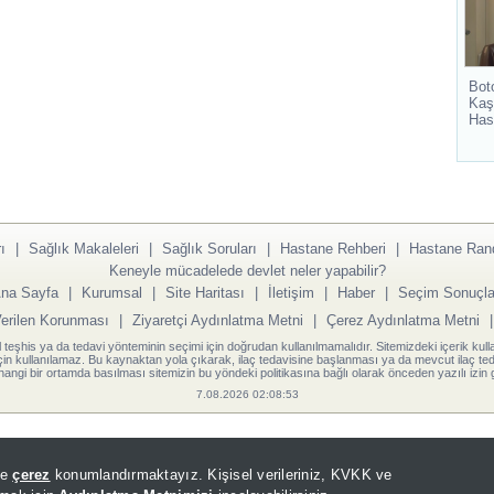
Bot
Kaş
Has
ı
|
Sağlık Makaleleri
|
Sağlık Soruları
|
Hastane Rehberi
|
Hastane Ran
Keneyle mücadelede devlet neler yapabilir?
na Sayfa
|
Kurumsal
|
Site Haritası
|
İletişim
|
Haber
|
Seçim Sonuçla
Verilen Korunması
|
Ziyaretçi Aydınlatma Metni
|
Çerez Aydınlatma Metni
l teşhis ya da tedavi yönteminin seçimi için doğrudan kullanılmamalıdır. Sitemizdeki içerik kull
için kullanılamaz. Bu kaynaktan yola çıkarak, ilaç tedavisine başlanması ya da mevcut ilaç teda
angi bir ortamda basılması sitemizin bu yöndeki politikasına bağlı olarak önceden yazılı izin g
7.08.2026 02:08:53
de
çerez
konumlandırmaktayız. Kişisel verileriniz, KVKK ve