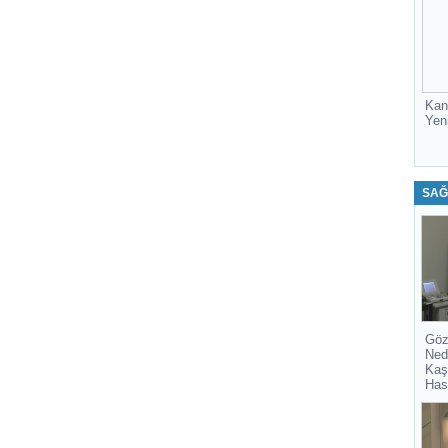
Kan
Yen
SAĞ
Göz
Ned
Kaş
Has