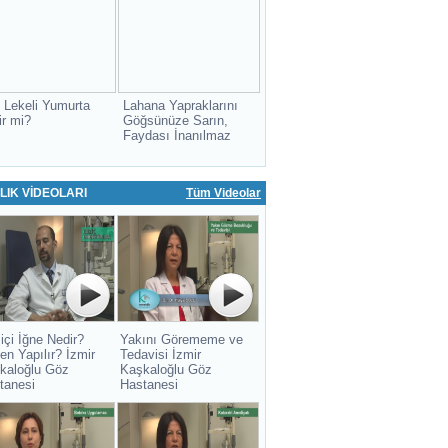
 Lekeli Yumurta
Lahana Yapraklarını
ir mi?
Göğsünüze Sarın,
Faydası İnanılmaz
LIK VİDEOLARI
Tüm Videolar
içi İğne Nedir?
Yakını Görememe ve
en Yapılır? İzmir
Tedavisi İzmir
kaloğlu Göz
Kaşkaloğlu Göz
tanesi
Hastanesi