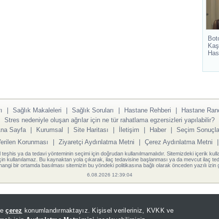
Bot
Kaş
Has
ı
|
Sağlık Makaleleri
|
Sağlık Soruları
|
Hastane Rehberi
|
Hastane Ran
Stres nedeniyle oluşan ağrılar için ne tür rahatlama egzersizleri yapılabilir?
na Sayfa
|
Kurumsal
|
Site Haritası
|
İletişim
|
Haber
|
Seçim Sonuçla
Verilen Korunması
|
Ziyaretçi Aydınlatma Metni
|
Çerez Aydınlatma Metni
l teşhis ya da tedavi yönteminin seçimi için doğrudan kullanılmamalıdır. Sitemizdeki içerik kull
için kullanılamaz. Bu kaynaktan yola çıkarak, ilaç tedavisine başlanması ya da mevcut ilaç teda
angi bir ortamda basılması sitemizin bu yöndeki politikasına bağlı olarak önceden yazılı izin g
6.08.2026 12:39:04
de
çerez
konumlandırmaktayız. Kişisel verileriniz, KVKK ve