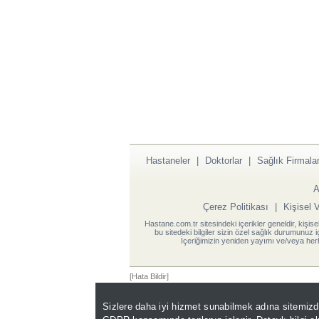
Hastaneler
|
Doktorlar
|
Sağlık Firmalar
A
Çerez Politikası
|
Kişisel 
Hastane.com.tr sitesindeki içerikler geneldir, kişise
bu sitedeki bilgiler sizin özel sağlık durumunuz 
İçeriğimizin yeniden yayımı ve/veya herh
[Hata Bildir]
Sizlere daha iyi hizmet sunabilmek adına sitemiz