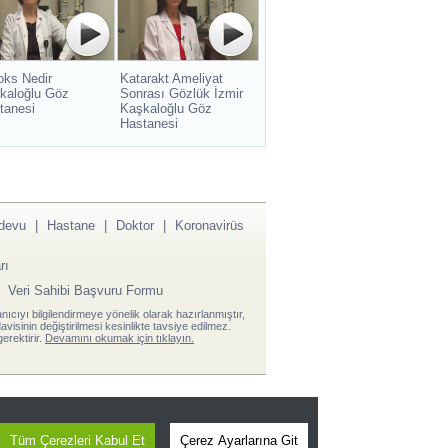
oks Nedir
Katarakt Ameliyat
kaloğlu Göz
Sonrası Gözlük İzmir
tanesi
Kaşkaloğlu Göz
Hastanesi
devu
|
Hastane
|
Doktor
|
Koronavirüs
rı
|
Veri Sahibi Başvuru Formu
anıcıyı bilgilendirmeye yönelik olarak hazırlanmıştır,
visinin değiştirilmesi kesinlikte tavsiye edilmez.
erektirir.
Devamını okumak için tıklayın.
Tüm Çerezleri Kabul Et
Çerez Ayarlarına Git