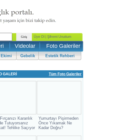
ri
Videolar
Foto Galeriler
 Ekimi
Gebelik
Estetik Rehberi
O GALERİ
Tüm Foto Galeriler
 Fırçanızı Karanlık
Yumurtayı Pişirmeden
de Tutuyorsanız
Önce Yıkamak Ne
kat! Tehlike Saçıyor
Kadar Doğru?