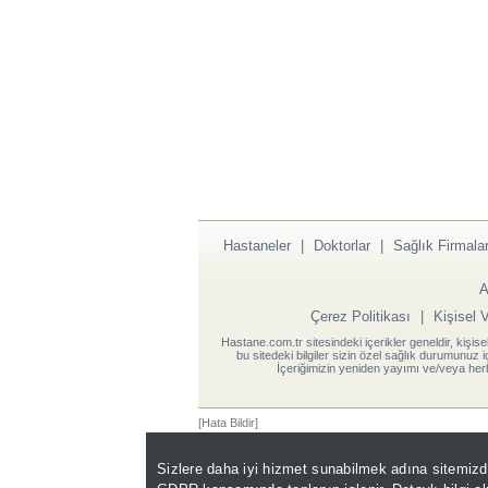
Hastaneler
|
Doktorlar
|
Sağlık Firmalar
A
Çerez Politikası
|
Kişisel 
Hastane.com.tr sitesindeki içerikler geneldir, kişise
bu sitedeki bilgiler sizin özel sağlık durumunuz 
İçeriğimizin yeniden yayımı ve/veya herh
[Hata Bildir]
Sizlere daha iyi hizmet sunabilmek adına sitemiz