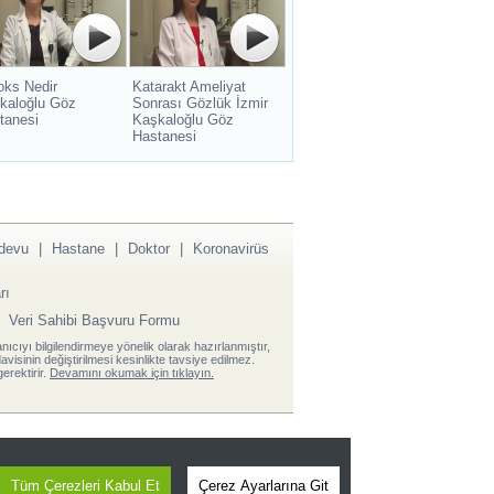
oks Nedir
Katarakt Ameliyat
kaloğlu Göz
Sonrası Gözlük İzmir
tanesi
Kaşkaloğlu Göz
Hastanesi
devu
|
Hastane
|
Doktor
|
Koronavirüs
rı
|
Veri Sahibi Başvuru Formu
anıcıyı bilgilendirmeye yönelik olarak hazırlanmıştır,
visinin değiştirilmesi kesinlikte tavsiye edilmez.
erektirir.
Devamını okumak için tıklayın.
Tüm Çerezleri Kabul Et
Çerez Ayarlarına Git