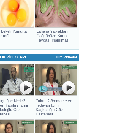
 Lekeli Yumurta
Lahana Yapraklarını
ir mi?
Göğsünüze Sarın,
Faydası İnanılmaz
LIK VİDEOLARI
Tüm Videolar
içi İğne Nedir?
Yakını Görememe ve
en Yapılır? İzmir
Tedavisi İzmir
kaloğlu Göz
Kaşkaloğlu Göz
tanesi
Hastanesi