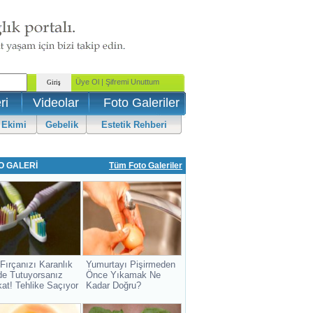
ri
Videolar
Foto Galeriler
 Ekimi
Gebelik
Estetik Rehberi
O GALERİ
Tüm Foto Galeriler
 Fırçanızı Karanlık
Yumurtayı Pişirmeden
de Tutuyorsanız
Önce Yıkamak Ne
kat! Tehlike Saçıyor
Kadar Doğru?