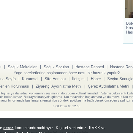
Bot
Kaş
Has
ı
|
Sağlık Makaleleri
|
Sağlık Soruları
|
Hastane Rehberi
|
Hastane Ran
Yoga hareketlerine başlamadan önce nasıl bir hazırlık yapılır?
na Sayfa
|
Kurumsal
|
Site Haritası
|
İletişim
|
Haber
|
Seçim Sonuçla
Verilen Korunması
|
Ziyaretçi Aydınlatma Metni
|
Çerez Aydınlatma Metni
l teşhis ya da tedavi yönteminin seçimi için doğrudan kullanılmamalıdır. Sitemizdeki içerik kull
için kullanılamaz. Bu kaynaktan yola çıkarak, ilaç tedavisine başlanması ya da mevcut ilaç teda
angi bir ortamda basılması sitemizin bu yöndeki politikasına bağlı olarak önceden yazılı izin g
8.08.2026 06:22:56
de
çerez
konumlandırmaktayız. Kişisel verileriniz, KVKK ve