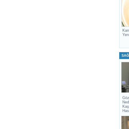
Kan
Yen
SAĞ
Göz
Ned
Kaş
Has