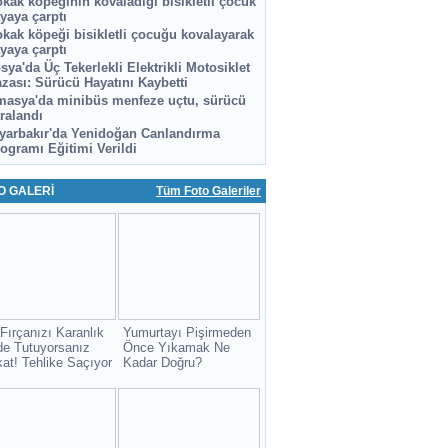
kak köpeğinin kovaladığı bisikletli çocuk
yaya çarptı
kak köpeği bisikletli çocuğu kovalayarak
yaya çarptı
sya'da Üç Tekerlekli Elektrikli Motosiklet
zası: Sürücü Hayatını Kaybetti
asya'da minibüs menfeze uçtu, sürücü
ralandı
yarbakır'da Yenidoğan Canlandırma
ogramı Eğitimi Verildi
O GALERİ
Tüm Foto Galeriler
 Fırçanızı Karanlık
Yumurtayı Pişirmeden
de Tutuyorsanız
Önce Yıkamak Ne
kat! Tehlike Saçıyor
Kadar Doğru?