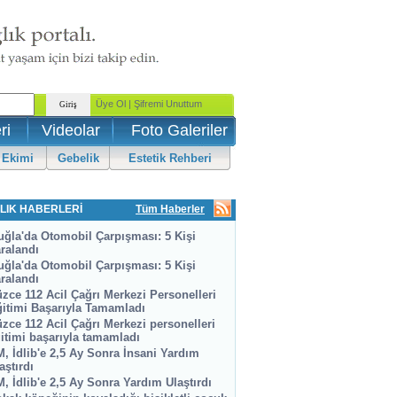
ri
Videolar
Foto Galeriler
 Ekimi
Gebelik
Estetik Rehberi
LIK HABERLERİ
Tüm Haberler
ğla'da Otomobil Çarpışması: 5 Kişi
ralandı
ğla'da Otomobil Çarpışması: 5 Kişi
ralandı
zce 112 Acil Çağrı Merkezi Personelleri
itimi Başarıyla Tamamladı
zce 112 Acil Çağrı Merkezi personelleri
itimi başarıyla tamamladı
, İdlib'e 2,5 Ay Sonra İnsani Yardım
aştırdı
, İdlib'e 2,5 Ay Sonra Yardım Ulaştırdı