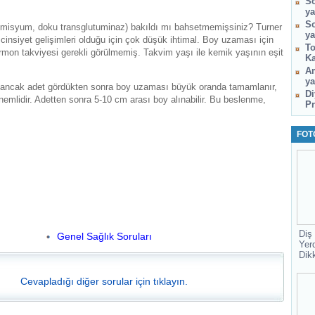
So
ya
So
tiendomisyum, doku transglutuminaz) bakıldı mı bahsetmemişsiniz? Turner
ya
cinsiyet gelişimleri olduğu için çok düşük ihtimal. Boy uzaması için
To
rmon takviyesi gerekli görülmemiş. Takvim yaşı ile kemik yaşının eşit
Ka
Am
ya
 ancak adet gördükten sonra boy uzaması büyük oranda tamamlanır,
Di
emlidir. Adetten sonra 5-10 cm arası boy alınabilir. Bu beslenme,
Pr
FOT
Diş
Genel Sağlık Soruları
Yer
Dik
Cevapladığı diğer sorular için tıklayın.