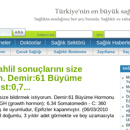
neler
Doktorlar
Sağlık Sektörü
Sağlık Haberle
ımı
Çocuk Sağlığı
Sağlıklı Beslenme
Zayıflama
Saç
hlil sonuçlarını size
SAĞ
um. Demir:61 Büyüme
Mu
Ya
t:0,7...
Mu
Ya
ı size bildirmek istiyorum. Demir:61 Büyüme Hormonu
Dü
Eğ
8 GH (growth hormon): 6.34 Somatomedin - C: 360
Dü
ile uyumludur, Epifizler kapanmıştır. (06/03/2010
eğ
93 doğumlu, 3 yıldır adet görmekte ve boy uzamasıyla
BM
Ul
BM