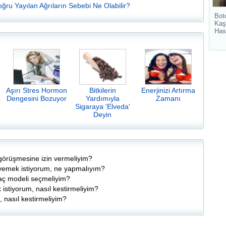
ğru Yayılan Ağrıların Sebebi Ne Olabilir?
Bot
Kaş
Has
Aşırı Stres Hormon
Bitkilerin
Enerjinizi Artırma
Dengesini Bozuyor
Yardımıyla
Zamanı
Sigaraya 'Elveda'
Deyin
 görüşmesine izin vermeliyim?
r yemek istiyorum, ne yapmalıyım?
saç modeli seçmeliyim?
 istiyorum, nasıl kestirmeliyim?
, nasıl kestirmeliyim?