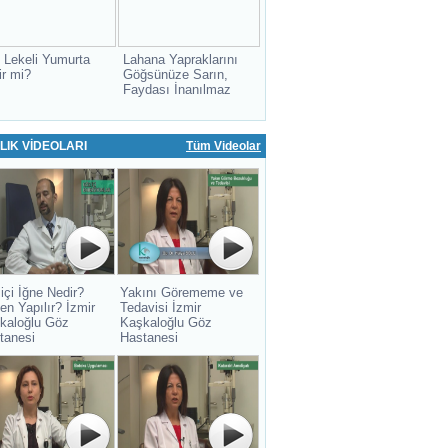
 Lekeli Yumurta
Lahana Yapraklarını
ir mi?
Göğsünüze Sarın,
Faydası İnanılmaz
LIK VİDEOLARI
Tüm Videolar
içi İğne Nedir?
Yakını Görememe ve
en Yapılır? İzmir
Tedavisi İzmir
kaloğlu Göz
Kaşkaloğlu Göz
tanesi
Hastanesi