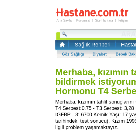
Ana Sayfa
|
Kurumsal
|
Site Haritası
|
İletişim
Sağlık Rehberi
Hasta
Göz Sağlığı
Diyabet
Bebek Bak
Merhaba, kızımın ta
bildirmek istiyor
Hormonu T4 Serbes
Merhaba, kızımın tahlil sonuçların
T4 Serbest:0,75 - T3 Serbest: 3,2
IGFBP - 3: 6700 Kemik Yaşı: 17 yaş 
tarihindeki test sonucu). Kızım 19
ilgili problem yaşamaktayız.