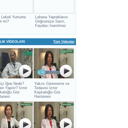
 Lekeli Yumurta
Lahana Yapraklarını
ir mi?
Göğsünüze Sarın,
Faydası İnanılmaz
LIK VİDEOLARI
Tüm Videolar
içi İğne Nedir?
Yakını Görememe ve
en Yapılır? İzmir
Tedavisi İzmir
kaloğlu Göz
Kaşkaloğlu Göz
tanesi
Hastanesi