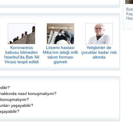
Bot
Kaş
Has
Koronavirüs
Lösemi hastası
Yetişkinler de
kabusu bitmeden
Mika'nın isteği milli
çocuklar kadar risk
İstanbul'da Batı Nil
takım forması
altında
r
Virüsü tespit edildi
giymek
dilir?
ik hakkında nasıl konuşmalıyım?
l konuşmalıyım?
unları yaşayabilir?
aşayabilir?