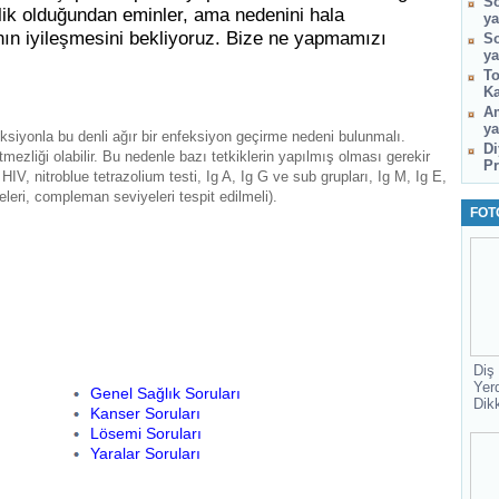
So
slik olduğundan eminler, ama nedenini hala
ya
nın iyileşmesini bekliyoruz. Bize ne yapmamızı
So
ya
To
Ka
Am
ya
siyonla bu denli ağır bir enfeksiyon geçirme nedeni bulunmalı.
Di
tmezliği olabilir. Bu nedenle bazı tetkiklerin yapılmış olması gerekir
Pr
, nitroblue tetrazolium testi, Ig A, Ig G ve sub grupları, Ig M, Ig E,
leri, compleman seviyeleri tespit edilmeli).
FOT
Diş
Yer
Genel Sağlık Soruları
Dik
Kanser Soruları
Lösemi Soruları
Yaralar Soruları