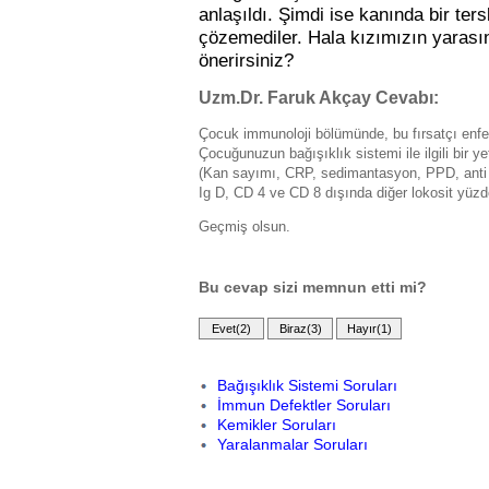
anlaşıldı. Şimdi ise kanında bir ter
çözemediler. Hala kızımızın yarası
önerirsiniz?
Uzm.Dr. Faruk Akçay Cevabı:
Çocuk immunoloji bölümünde, bu fırsatçı enfek
Çocuğunuzun bağışıklık sistemi ile ilgili bir ye
(Kan sayımı, CRP, sedimantasyon, PPD, anti HIV
Ig D, CD 4 ve CD 8 dışında diğer lokosit yüzde
Geçmiş olsun.
Bu cevap sizi memnun etti mi?
Bağışıklık Sistemi Soruları
İmmun Defektler Soruları
Kemikler Soruları
Yaralanmalar Soruları