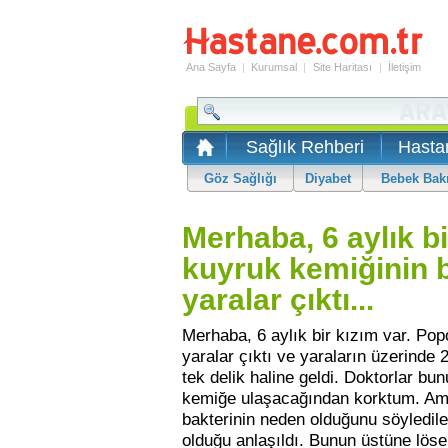
Ana Sayfa
|
Kurumsal
|
Site Haritası
|
İletişim
Sağlık Rehberi
Hasta
Göz Sağlığı
Diyabet
Bebek Bak
Merhaba, 6 aylık b
kuyruk kemiğinin 
yaralar çıktı...
Merhaba, 6 aylık bir kızım var. Po
yaralar çıktı ve yaraların üzerinde 2
tek delik haline geldi. Doktorlar b
kemiğe ulaşacağından korktum. Amel
bakterinin neden olduğunu söylediler
olduğu anlaşıldı. Bunun üstüne löse