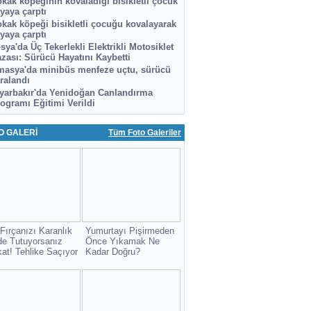
kak köpeğinin kovaladığı bisikletli çocuk
yaya çarptı
kak köpeği bisikletli çocuğu kovalayarak
yaya çarptı
sya'da Üç Tekerlekli Elektrikli Motosiklet
zası: Sürücü Hayatını Kaybetti
asya'da minibüs menfeze uçtu, sürücü
ralandı
yarbakır'da Yenidoğan Canlandırma
ogramı Eğitimi Verildi
O GALERİ
Tüm Foto Galeriler
 Fırçanızı Karanlık
Yumurtayı Pişirmeden
de Tutuyorsanız
Önce Yıkamak Ne
kat! Tehlike Saçıyor
Kadar Doğru?