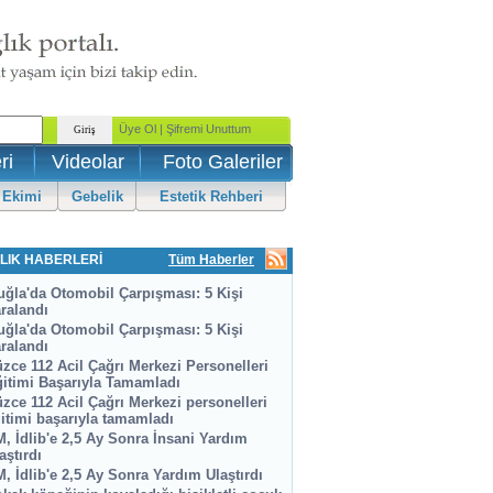
ri
Videolar
Foto Galeriler
 Ekimi
Gebelik
Estetik Rehberi
LIK HABERLERİ
Tüm Haberler
ğla'da Otomobil Çarpışması: 5 Kişi
ralandı
ğla'da Otomobil Çarpışması: 5 Kişi
ralandı
zce 112 Acil Çağrı Merkezi Personelleri
itimi Başarıyla Tamamladı
zce 112 Acil Çağrı Merkezi personelleri
itimi başarıyla tamamladı
, İdlib'e 2,5 Ay Sonra İnsani Yardım
aştırdı
, İdlib'e 2,5 Ay Sonra Yardım Ulaştırdı