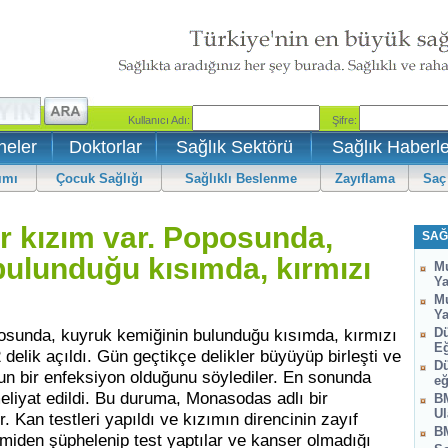
neler
Doktorlar
Sağlık Sektörü
Sağlık Haberle
ımı
Çocuk Sağlığı
Sağlıklı Beslenme
Zayıflama
Saç
ir kızım var. Poposunda,
SAĞ
bulunduğu kısımda, kırmızı
Mu
Ya
Mu
Ya
posunda, kuyruk kemiğinin bulunduğu kısımda, kırmızı
Dü
Eğ
 delik açıldı. Gün geçtikçe delikler büyüyüp birleşti ve
Dü
unun bir enfeksiyon olduğunu söylediler. En sonunda
eğ
iyat edildi. Bu duruma, Monasodas adlı bir
BM
Ul
. Kan testleri yapıldı ve kızımın direncinin zayıf
BM
miden şüphelenip test yaptılar ve kanser olmadığı