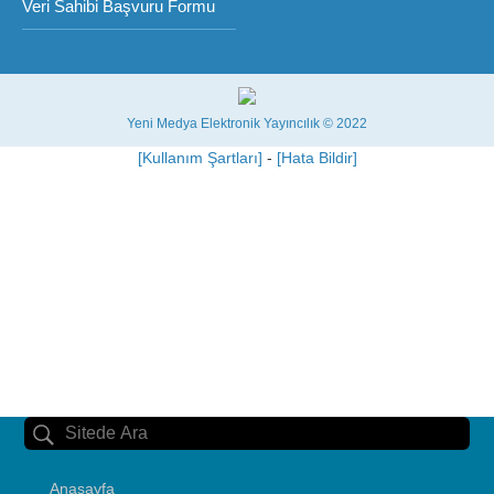
Veri Sahibi Başvuru Formu
Yeni Medya Elektronik Yayıncılık © 2022
[Kullanım Şartları]
-
[Hata Bildir]
Anasayfa