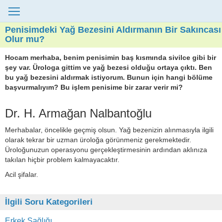
Penisimdeki Yağ Bezesini Aldırmanın Bir Sakıncası
Olur mu?
Hocam merhaba, benim penisimin baş kısmında sivilce gibi bir
şey var. Ürologa gittim ve yağ bezesi olduğu ortaya çıktı. Ben
bu yağ bezesini aldırmak istiyorum. Bunun için hangi bölüme
başvurmalıyım? Bu işlem penisime bir zarar verir mi?
Dr. H. Armağan Nalbantoğlu
Merhabalar, öncelikle geçmiş olsun. Yağ bezenizin alınmasıyla ilgili
olarak tekrar bir uzman üroloğa görünmeniz gerekmektedir.
Üroloğunuzun operasyonu gerçekleştirmesinin ardından aklınıza
takılan hiçbir problem kalmayacaktır.
Acil şifalar.
İlgili Soru Kategorileri
Erkek Sağlığı