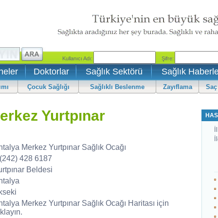
neler
Doktorlar
Sağlık Sektörü
Sağlık Haberle
ımı
Çocuk Sağlığı
Sağlıklı Beslenme
Zayıflama
Saç
erkez Yurtpınar
HAS
İl
İ
ntalya Merkez Yurtpınar Sağlık Ocağı
 (242) 428 6187
urtpınar Beldesi
ntalya
kseki
ntalya Merkez Yurtpınar Sağlık Ocağı Haritası için
klayın.