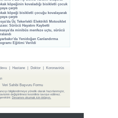
kak köpeğinin kovaladığı bisikletli çocuk
yaya çarptı
kak köpeği bisikletli çocuğu kovalayarak
yaya çarptı
sya'da Üç Tekerlekli Elektrikli Motosiklet
zası: Sürücü Hayatını Kaybetti
asya'da minibüs menfeze uçtu, sürücü
ralandı
yarbakır'da Yenidoğan Canlandırma
ogramı Eğitimi Verildi
devu
|
Hastane
|
Doktor
|
Koronavirüs
rı
|
Veri Sahibi Başvuru Formu
anıcıyı bilgilendirmeye yönelik olarak hazırlanmıştır,
visinin değiştirilmesi kesinlikte tavsiye edilmez.
erektirir.
Devamını okumak için tıklayın.