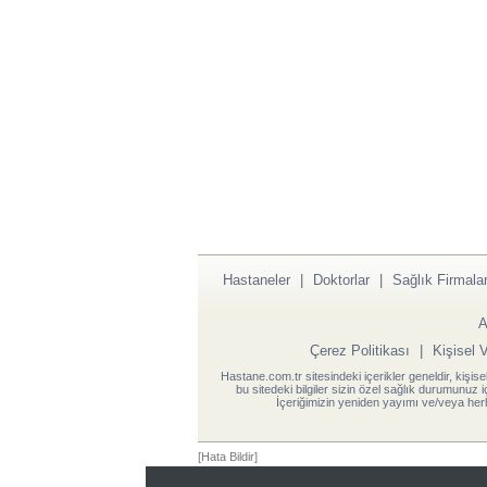
Hastaneler
|
Doktorlar
|
Sağlık Firmalar
A
Çerez Politikası
|
Kişisel 
Hastane.com.tr sitesindeki içerikler geneldir, kişise
bu sitedeki bilgiler sizin özel sağlık durumunuz 
İçeriğimizin yeniden yayımı ve/veya herh
[Hata Bildir]