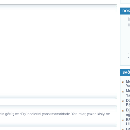
DOK
İl
İ
-
-
-
-
SAĞ
Mu
Ya
Mu
Ya
Dü
Eğ
Dü
nin görüş ve düşüncelerini yansıtmamaktadır. Yorumlar, yazan kişiyi ve
eğ
BM
Ul
BM