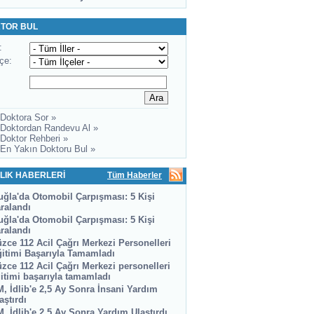
TOR BUL
:
lçe:
 Doktora Sor »
 Doktordan Randevu Al »
 Doktor Rehberi »
 En Yakın Doktoru Bul »
LIK HABERLERİ
Tüm Haberler
ğla'da Otomobil Çarpışması: 5 Kişi
ralandı
ğla'da Otomobil Çarpışması: 5 Kişi
ralandı
zce 112 Acil Çağrı Merkezi Personelleri
itimi Başarıyla Tamamladı
zce 112 Acil Çağrı Merkezi personelleri
itimi başarıyla tamamladı
, İdlib'e 2,5 Ay Sonra İnsani Yardım
aştırdı
, İdlib'e 2,5 Ay Sonra Yardım Ulaştırdı