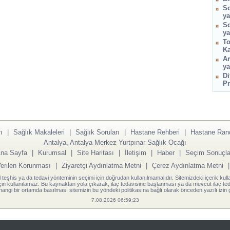
So
ya
So
ya
To
Ka
Am
ya
Di
Pr
ı
|
Sağlık Makaleleri
|
Sağlık Soruları
|
Hastane Rehberi
|
Hastane Ran
Antalya, Antalya Merkez Yurtpınar Sağlık Ocağı
na Sayfa
|
Kurumsal
|
Site Haritası
|
İletişim
|
Haber
|
Seçim Sonuçla
Verilen Korunması
|
Ziyaretçi Aydınlatma Metni
|
Çerez Aydınlatma Metni
l teşhis ya da tedavi yönteminin seçimi için doğrudan kullanılmamalıdır. Sitemizdeki içerik kull
için kullanılamaz. Bu kaynaktan yola çıkarak, ilaç tedavisine başlanması ya da mevcut ilaç teda
angi bir ortamda basılması sitemizin bu yöndeki politikasına bağlı olarak önceden yazılı izin g
7.08.2026 06:59:23