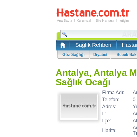
Ana Sayfa
|
Kurumsal
|
Site Haritası
|
İletişim
Sağlık Rehberi
Hasta
Göz Sağlığı
Diyabet
Bebek Bak
Antalya, Antalya M
Sağlık Ocağı
Firma Adı:
A
Telefon:
0
Adres:
Y
İl:
A
İlçe:
A
A
Harita:
Tı