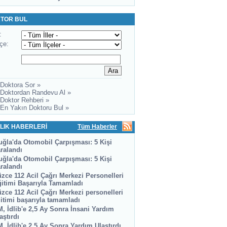
TOR BUL
:
lçe:
 Doktora Sor »
 Doktordan Randevu Al »
 Doktor Rehberi »
 En Yakın Doktoru Bul »
LIK HABERLERİ
Tüm Haberler
ğla'da Otomobil Çarpışması: 5 Kişi
ralandı
ğla'da Otomobil Çarpışması: 5 Kişi
ralandı
zce 112 Acil Çağrı Merkezi Personelleri
itimi Başarıyla Tamamladı
zce 112 Acil Çağrı Merkezi personelleri
itimi başarıyla tamamladı
, İdlib'e 2,5 Ay Sonra İnsani Yardım
aştırdı
, İdlib'e 2,5 Ay Sonra Yardım Ulaştırdı