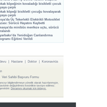
kak köpeğinin kovaladığı bisikletli çocuk
yaya çarptı
kak köpeği bisikletli çocuğu kovalayarak
yaya çarptı
sya'da Üç Tekerlekli Elektrikli Motosiklet
zası: Sürücü Hayatını Kaybetti
asya'da minibüs menfeze uçtu, sürücü
ralandı
yarbakır'da Yenidoğan Canlandırma
ogramı Eğitimi Verildi
devu
|
Hastane
|
Doktor
|
Koronavirüs
rı
|
Veri Sahibi Başvuru Formu
anıcıyı bilgilendirmeye yönelik olarak hazırlanmıştır,
visinin değiştirilmesi kesinlikte tavsiye edilmez.
erektirir.
Devamını okumak için tıklayın.