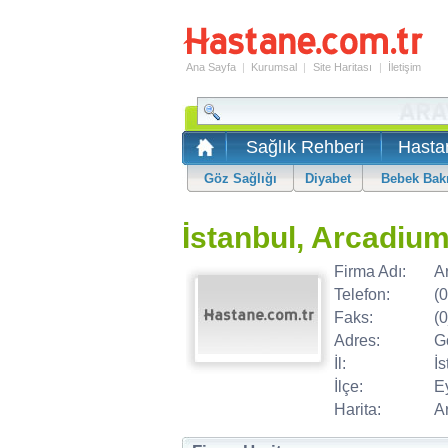
Ana Sayfa
|
Kurumsal
|
Site Haritası
|
İletişim
Sağlık Rehberi
Hasta
Göz Sağlığı
Diyabet
Bebek Bak
İstanbul, Arcadiu
Firma Adı:
A
Telefon:
(
Faks:
(
Adres:
G
İl:
İs
İlçe:
E
Harita:
A