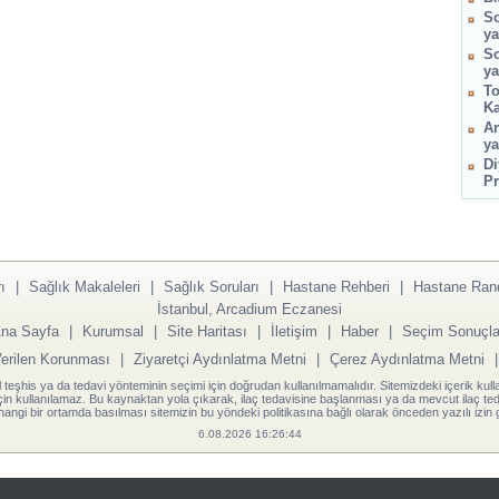
So
ya
So
ya
To
Ka
Am
ya
Di
Pr
ı
|
Sağlık Makaleleri
|
Sağlık Soruları
|
Hastane Rehberi
|
Hastane Ran
İstanbul, Arcadium Eczanesi
na Sayfa
|
Kurumsal
|
Site Haritası
|
İletişim
|
Haber
|
Seçim Sonuçla
Verilen Korunması
|
Ziyaretçi Aydınlatma Metni
|
Çerez Aydınlatma Metni
l teşhis ya da tedavi yönteminin seçimi için doğrudan kullanılmamalıdır. Sitemizdeki içerik kull
için kullanılamaz. Bu kaynaktan yola çıkarak, ilaç tedavisine başlanması ya da mevcut ilaç teda
angi bir ortamda basılması sitemizin bu yöndeki politikasına bağlı olarak önceden yazılı izin g
6.08.2026 16:26:44