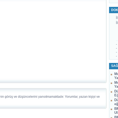
DOK
İl
İ
-
-
-
-
SAĞ
Mu
Ya
Mu
Ya
Dü
Eğ
nin görüş ve düşüncelerini yansıtmamaktadır. Yorumlar, yazan kişiyi ve
Dü
eğ
BM
Ul
BM