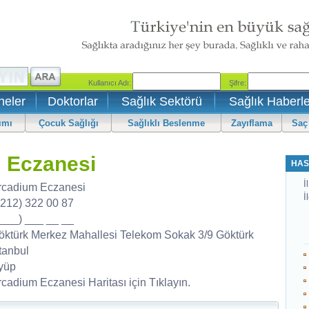
neler
Doktorlar
Sağlık Sektörü
Sağlık Haberle
ımı
Çocuk Sağlığı
Sağlıklı Beslenme
Zayıflama
Saç
m Eczanesi
HAS
İl
rcadium Eczanesi
İ
0212) 322 00 87
0___) ___ __ __
öktürk Merkez Mahallesi Telekom Sokak 3/9 Göktürk
tanbul
yüp
rcadium Eczanesi Haritası için Tıklayın.