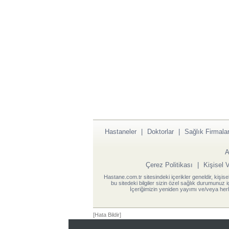
Hastaneler
|
Doktorlar
|
Sağlık Firmalar
A
Çerez Politikası
|
Kişisel 
Hastane.com.tr sitesindeki içerikler geneldir, kişise
bu sitedeki bilgiler sizin özel sağlık durumunuz 
İçeriğimizin yeniden yayımı ve/veya herh
[Hata Bildir]