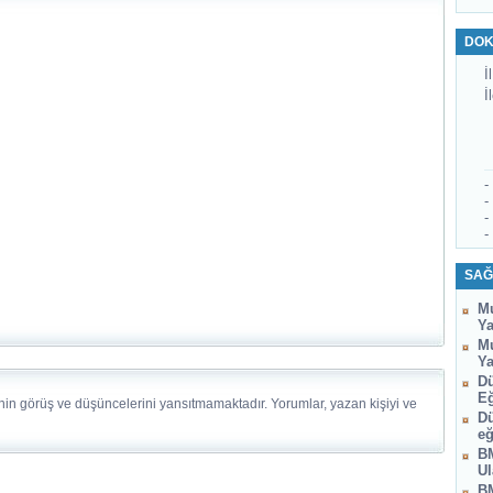
DOK
İl
İ
-
-
-
-
SAĞ
Mu
Ya
Mu
Ya
Dü
Eğ
nin görüş ve düşüncelerini yansıtmamaktadır. Yorumlar, yazan kişiyi ve
Dü
eğ
BM
Ul
BM