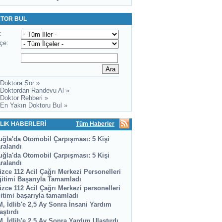
TOR BUL
:
lçe:
 Doktora Sor »
 Doktordan Randevu Al »
 Doktor Rehberi »
 En Yakın Doktoru Bul »
LIK HABERLERİ
Tüm Haberler
ğla'da Otomobil Çarpışması: 5 Kişi
ralandı
ğla'da Otomobil Çarpışması: 5 Kişi
ralandı
zce 112 Acil Çağrı Merkezi Personelleri
itimi Başarıyla Tamamladı
zce 112 Acil Çağrı Merkezi personelleri
itimi başarıyla tamamladı
, İdlib'e 2,5 Ay Sonra İnsani Yardım
aştırdı
, İdlib'e 2,5 Ay Sonra Yardım Ulaştırdı