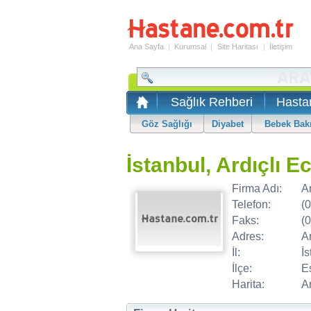
Ana Sayfa
|
Kurumsal
|
Site Haritası
|
İletişim
Sağlık Rehberi
Hasta
Göz Sağlığı
Diyabet
Bebek Bak
İstanbul, Ardıçlı E
Firma Adı:
A
Telefon:
(
Faks:
(
Adres:
A
İl:
İs
İlçe:
E
Harita:
Ar