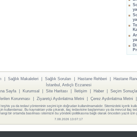
So
ya
So
ya
To
Ka
Am
ya
Di
Pr
ı
|
Sağlık Makaleleri
|
Sağlık Soruları
|
Hastane Rehberi
|
Hastane Ran
İstanbul, Ardıçlı Eczanesi
na Sayfa
|
Kurumsal
|
Site Haritası
|
İletişim
|
Haber
|
Seçim Sonuçla
Verilen Korunması
|
Ziyaretçi Aydınlatma Metni
|
Çerez Aydınlatma Metni
l teşhis ya da tedavi yönteminin seçimi için doğrudan kullanılmamalıdır. Sitemizdeki içerik kull
için kullanılamaz. Bu kaynaktan yola çıkarak, ilaç tedavisine başlanması ya da mevcut ilaç teda
angi bir ortamda basılması sitemizin bu yöndeki politikasına bağlı olarak önceden yazılı izin g
7.08.2026 13:07:17