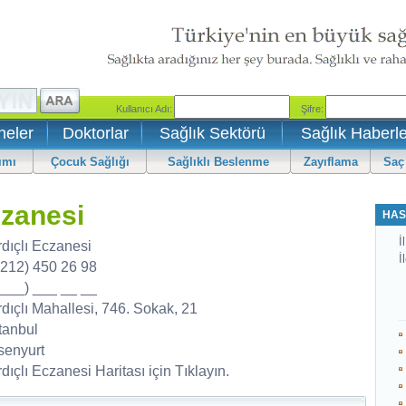
neler
Doktorlar
Sağlık Sektörü
Sağlık Haberle
ımı
Çocuk Sağlığı
Sağlıklı Beslenme
Zayıflama
Saç
czanesi
HAS
İl
rdıçlı Eczanesi
İ
0212) 450 26 98
0___) ___ __ __
rdıçlı Mahallesi, 746. Sokak, 21
tanbul
senyurt
dıçlı Eczanesi Haritası için Tıklayın.