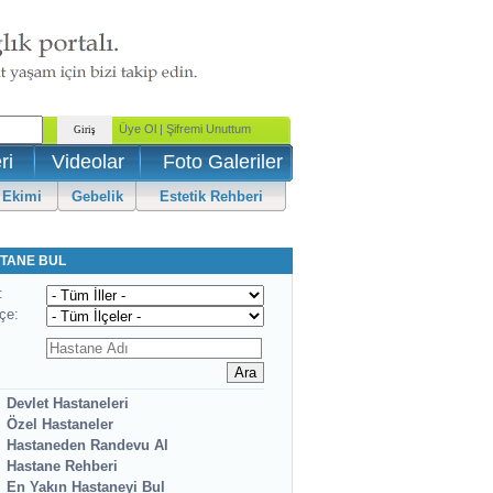
ri
Videolar
Foto Galeriler
 Ekimi
Gebelik
Estetik Rehberi
TANE BUL
:
lçe:
Devlet Hastaneleri
Özel Hastaneler
Hastaneden Randevu Al
Hastane Rehberi
En Yakın Hastaneyi Bul