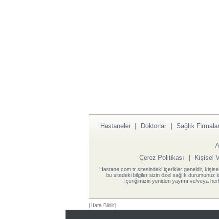
Hastaneler
|
Doktorlar
|
Sağlık Firmalar
A
Çerez Politikası
|
Kişisel 
Hastane.com.tr sitesindeki içerikler geneldir, kişise
bu sitedeki bilgiler sizin özel sağlık durumunuz 
İçeriğimizin yeniden yayımı ve/veya herh
[Hata Bildir]