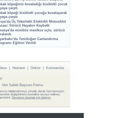
kak köpeğinin kovaladığı bisikletli çocuk
yaya çarptı
kak köpeği bisikletli çocuğu kovalayarak
yaya çarptı
sya'da Üç Tekerlekli Elektrikli Motosiklet
zası: Sürücü Hayatını Kaybetti
asya'da minibüs menfeze uçtu, sürücü
ralandı
yarbakır'da Yenidoğan Canlandırma
ogramı Eğitimi Verildi
devu
|
Hastane
|
Doktor
|
Koronavirüs
rı
|
Veri Sahibi Başvuru Formu
anıcıyı bilgilendirmeye yönelik olarak hazırlanmıştır,
visinin değiştirilmesi kesinlikte tavsiye edilmez.
erektirir.
Devamını okumak için tıklayın.