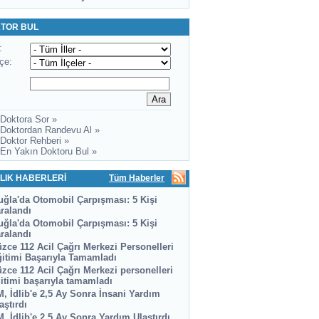
TOR BUL
:
lçe:
 Doktora Sor »
 Doktordan Randevu Al »
 Doktor Rehberi »
 En Yakın Doktoru Bul »
LIK HABERLERİ
Tüm Haberler
ğla'da Otomobil Çarpışması: 5 Kişi
ralandı
ğla'da Otomobil Çarpışması: 5 Kişi
ralandı
zce 112 Acil Çağrı Merkezi Personelleri
itimi Başarıyla Tamamladı
zce 112 Acil Çağrı Merkezi personelleri
itimi başarıyla tamamladı
, İdlib'e 2,5 Ay Sonra İnsani Yardım
aştırdı
, İdlib'e 2,5 Ay Sonra Yardım Ulaştırdı