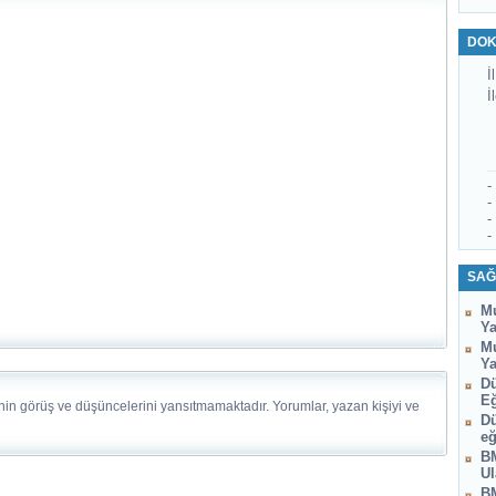
DOK
İl
İ
-
-
-
-
SAĞ
Mu
Ya
Mu
Ya
Dü
Eğ
nin görüş ve düşüncelerini yansıtmamaktadır. Yorumlar, yazan kişiyi ve
Dü
eğ
BM
Ul
BM