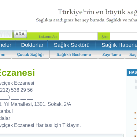
neler
Doktorlar
Sağlık Sektörü
Sağlık Haberle
ımı
Çocuk Sağlığı
Sağlıklı Beslenme
Zayıflama
Saç
Eczanesi
HAS
İl
yçiçek Eczanesi
İ
0212) 536 29 56
0___) ___ __ __
5. Yıl Mahallesi, 1301. Sokak, 2/A
tanbul
dalar
çiçek Eczanesi Haritası için Tıklayın.