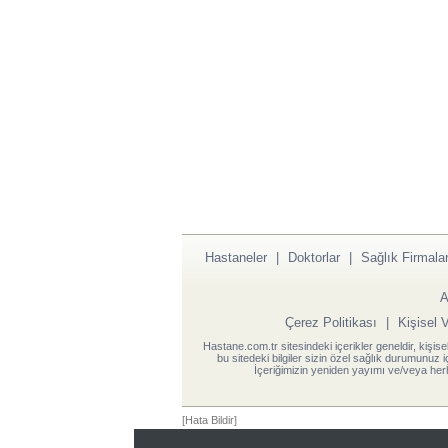
Hastaneler
|
Doktorlar
|
Sağlık Firmalar
A
Çerez Politikası
|
Kişisel 
Hastane.com.tr sitesindeki içerikler geneldir, kişise
bu sitedeki bilgiler sizin özel sağlık durumunuz 
İçeriğimizin yeniden yayımı ve/veya herh
[Hata Bildir]