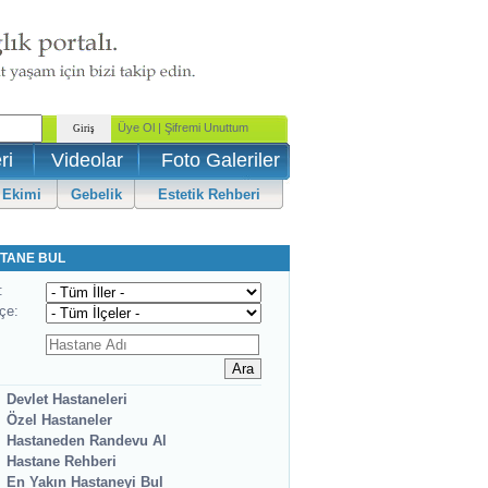
ri
Videolar
Foto Galeriler
 Ekimi
Gebelik
Estetik Rehberi
TANE BUL
:
lçe:
Devlet Hastaneleri
Özel Hastaneler
Hastaneden Randevu Al
Hastane Rehberi
En Yakın Hastaneyi Bul