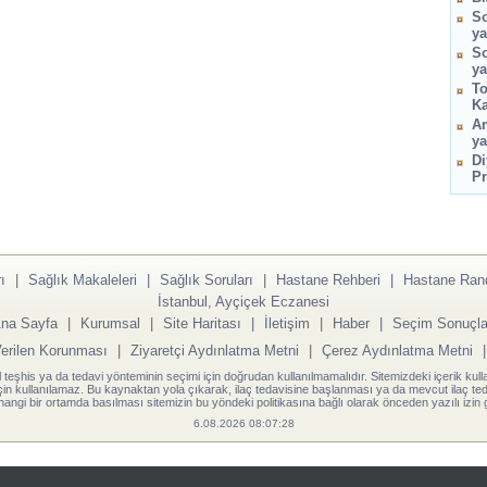
So
ya
So
ya
To
Ka
Am
ya
Di
Pr
ı
|
Sağlık Makaleleri
|
Sağlık Soruları
|
Hastane Rehberi
|
Hastane Ran
İstanbul, Ayçiçek Eczanesi
na Sayfa
|
Kurumsal
|
Site Haritası
|
İletişim
|
Haber
|
Seçim Sonuçla
Verilen Korunması
|
Ziyaretçi Aydınlatma Metni
|
Çerez Aydınlatma Metni
l teşhis ya da tedavi yönteminin seçimi için doğrudan kullanılmamalıdır. Sitemizdeki içerik kull
için kullanılamaz. Bu kaynaktan yola çıkarak, ilaç tedavisine başlanması ya da mevcut ilaç teda
angi bir ortamda basılması sitemizin bu yöndeki politikasına bağlı olarak önceden yazılı izin g
6.08.2026 08:07:28