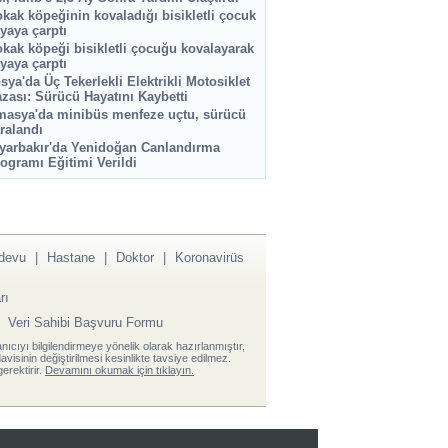
kak köpeğinin kovaladığı bisikletli çocuk
yaya çarptı
kak köpeği bisikletli çocuğu kovalayarak
yaya çarptı
sya'da Üç Tekerlekli Elektrikli Motosiklet
zası: Sürücü Hayatını Kaybetti
asya'da minibüs menfeze uçtu, sürücü
ralandı
yarbakır'da Yenidoğan Canlandırma
ogramı Eğitimi Verildi
devu
|
Hastane
|
Doktor
|
Koronavirüs
rı
|
Veri Sahibi Başvuru Formu
anıcıyı bilgilendirmeye yönelik olarak hazırlanmıştır,
visinin değiştirilmesi kesinlikte tavsiye edilmez.
erektirir.
Devamını okumak için tıklayın.