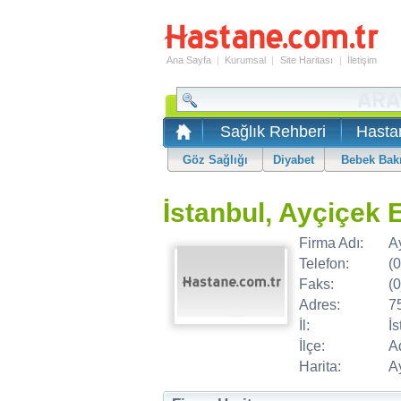
Ana Sayfa
|
Kurumsal
|
Site Haritası
|
İletişim
Sağlık Rehberi
Hasta
Göz Sağlığı
Diyabet
Bebek Bak
İstanbul, Ayçiçek 
Firma Adı:
A
Telefon:
(
Faks:
(
Adres:
7
İl:
İs
İlçe:
A
Harita:
Ay