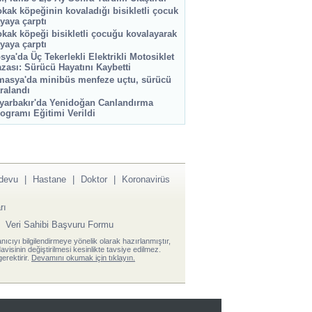
kak köpeğinin kovaladığı bisikletli çocuk
yaya çarptı
kak köpeği bisikletli çocuğu kovalayarak
yaya çarptı
sya'da Üç Tekerlekli Elektrikli Motosiklet
zası: Sürücü Hayatını Kaybetti
asya'da minibüs menfeze uçtu, sürücü
ralandı
yarbakır'da Yenidoğan Canlandırma
ogramı Eğitimi Verildi
devu
|
Hastane
|
Doktor
|
Koronavirüs
rı
|
Veri Sahibi Başvuru Formu
anıcıyı bilgilendirmeye yönelik olarak hazırlanmıştır,
visinin değiştirilmesi kesinlikte tavsiye edilmez.
erektirir.
Devamını okumak için tıklayın.