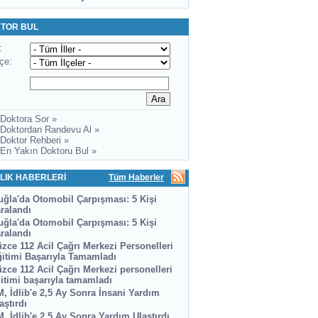
TOR BUL
:
lçe:
 Doktora Sor »
 Doktordan Randevu Al »
 Doktor Rehberi »
 En Yakın Doktoru Bul »
LIK HABERLERİ
Tüm Haberler
ğla'da Otomobil Çarpışması: 5 Kişi
ralandı
ğla'da Otomobil Çarpışması: 5 Kişi
ralandı
zce 112 Acil Çağrı Merkezi Personelleri
itimi Başarıyla Tamamladı
zce 112 Acil Çağrı Merkezi personelleri
itimi başarıyla tamamladı
, İdlib'e 2,5 Ay Sonra İnsani Yardım
aştırdı
, İdlib'e 2,5 Ay Sonra Yardım Ulaştırdı