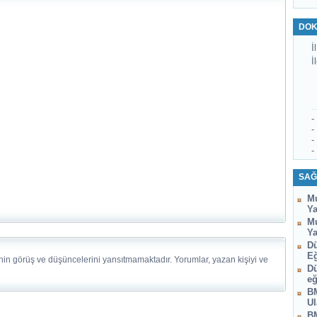
DOK
İl
İ
-
-
-
-
SAĞ
Mu
Ya
Mu
Ya
Dü
Eğ
nin görüş ve düşüncelerini yansıtmamaktadır. Yorumlar, yazan kişiyi ve
Dü
eğ
BM
Ul
BM