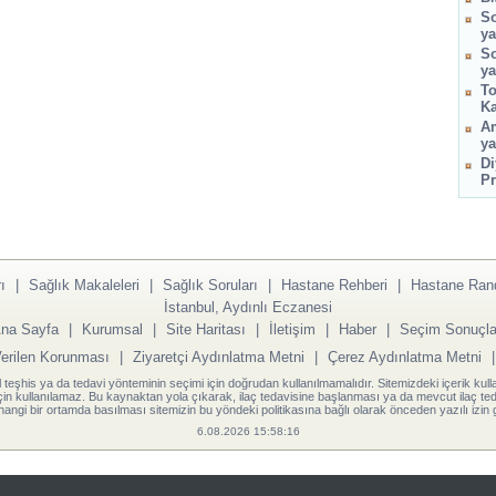
So
ya
So
ya
To
Ka
Am
ya
Di
Pr
ı
|
Sağlık Makaleleri
|
Sağlık Soruları
|
Hastane Rehberi
|
Hastane Ran
İstanbul, Aydınlı Eczanesi
na Sayfa
|
Kurumsal
|
Site Haritası
|
İletişim
|
Haber
|
Seçim Sonuçla
Verilen Korunması
|
Ziyaretçi Aydınlatma Metni
|
Çerez Aydınlatma Metni
l teşhis ya da tedavi yönteminin seçimi için doğrudan kullanılmamalıdır. Sitemizdeki içerik kull
için kullanılamaz. Bu kaynaktan yola çıkarak, ilaç tedavisine başlanması ya da mevcut ilaç teda
angi bir ortamda basılması sitemizin bu yöndeki politikasına bağlı olarak önceden yazılı izin g
6.08.2026 15:58:16