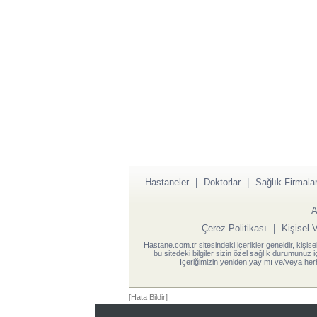
Hastaneler
|
Doktorlar
|
Sağlık Firmalar
A
Çerez Politikası
|
Kişisel 
Hastane.com.tr sitesindeki içerikler geneldir, kişise
bu sitedeki bilgiler sizin özel sağlık durumunuz 
İçeriğimizin yeniden yayımı ve/veya herh
[Hata Bildir]