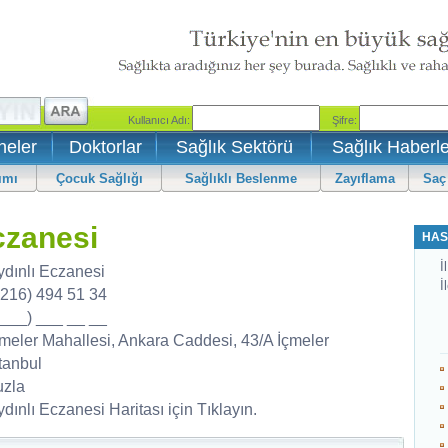
neler
Doktorlar
Sağlık Sektörü
Sağlık Haberle
ımı
Çocuk Sağlığı
Sağlıklı Beslenme
Zayıflama
Saç
czanesi
HAS
İl
ydınlı Eczanesi
İ
0216) 494 51 34
0___) ___ __ __
çmeler Mahallesi, Ankara Caddesi, 43/A İçmeler
tanbul
uzla
dınlı Eczanesi Haritası için Tıklayın.