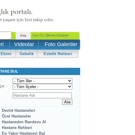
ri
Videolar
Foto Galeriler
 Ekimi
Gebelik
Estetik Rehberi
TANE BUL
:
lçe:
Devlet Hastaneleri
Özel Hastaneler
Hastaneden Randevu Al
Hastane Rehberi
En Yakın Hastaneyi Bul