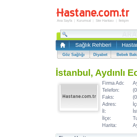
Ana Sayfa
|
Kurumsal
|
Site Haritası
|
İletişim
Sağlık Rehberi
Hasta
Göz Sağlığı
Diyabet
Bebek Bak
İstanbul, Aydınlı E
Firma Adı:
A
Telefon:
(
Faks:
(
Adres:
İ
İl:
İs
İlçe:
T
Harita:
Ay