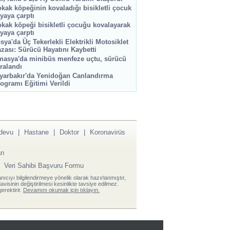
kak köpeğinin kovaladığı bisikletli çocuk
yaya çarptı
kak köpeği bisikletli çocuğu kovalayarak
yaya çarptı
sya'da Üç Tekerlekli Elektrikli Motosiklet
zası: Sürücü Hayatını Kaybetti
asya'da minibüs menfeze uçtu, sürücü
ralandı
yarbakır'da Yenidoğan Canlandırma
ogramı Eğitimi Verildi
devu
|
Hastane
|
Doktor
|
Koronavirüs
rı
|
Veri Sahibi Başvuru Formu
anıcıyı bilgilendirmeye yönelik olarak hazırlanmıştır,
visinin değiştirilmesi kesinlikte tavsiye edilmez.
erektirir.
Devamını okumak için tıklayın.