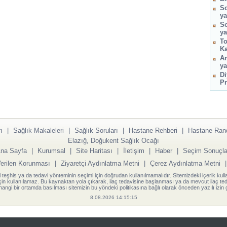
So
ya
So
ya
To
Ka
Am
ya
Di
Pr
ı
|
Sağlık Makaleleri
|
Sağlık Soruları
|
Hastane Rehberi
|
Hastane Ran
Elazığ, Doğukent Sağlık Ocağı
na Sayfa
|
Kurumsal
|
Site Haritası
|
İletişim
|
Haber
|
Seçim Sonuçla
Verilen Korunması
|
Ziyaretçi Aydınlatma Metni
|
Çerez Aydınlatma Metni
l teşhis ya da tedavi yönteminin seçimi için doğrudan kullanılmamalıdır. Sitemizdeki içerik kull
için kullanılamaz. Bu kaynaktan yola çıkarak, ilaç tedavisine başlanması ya da mevcut ilaç teda
angi bir ortamda basılması sitemizin bu yöndeki politikasına bağlı olarak önceden yazılı izin g
8.08.2026 14:15:15