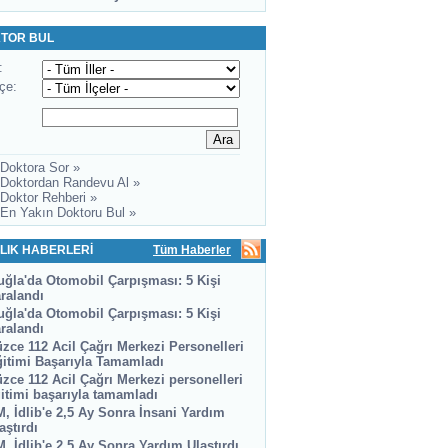
TOR BUL
:
lçe:
 Doktora Sor »
 Doktordan Randevu Al »
 Doktor Rehberi »
 En Yakın Doktoru Bul »
LIK HABERLERİ
Tüm Haberler
ğla'da Otomobil Çarpışması: 5 Kişi
ralandı
ğla'da Otomobil Çarpışması: 5 Kişi
ralandı
zce 112 Acil Çağrı Merkezi Personelleri
itimi Başarıyla Tamamladı
zce 112 Acil Çağrı Merkezi personelleri
itimi başarıyla tamamladı
, İdlib'e 2,5 Ay Sonra İnsani Yardım
aştırdı
, İdlib'e 2,5 Ay Sonra Yardım Ulaştırdı