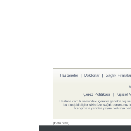
Hastaneler
|
Doktorlar
|
Sağlık Firmalar
A
Çerez Politikası
|
Kişisel 
Hastane.com.tr sitesindeki içerikler geneldir, kişise
bu sitedeki bilgiler sizin özel sağlık durumunuz 
İçeriğimizin yeniden yayımı ve/veya herh
[Hata Bildir]