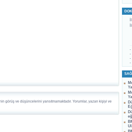
DOK
İl
İ
-
-
-
-
SAĞ
Mu
Ya
Mu
Ya
nin görüş ve düşüncelerini yansıtmamaktadır. Yorumlar, yazan kişiyi ve
Dü
Eğ
Dü
eğ
BM
Ul
BM