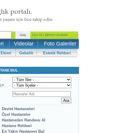
ri
Videolar
Foto Galeriler
 Ekimi
Gebelik
Estetik Rehberi
TANE BUL
:
lçe:
Devlet Hastaneleri
Özel Hastaneler
Hastaneden Randevu Al
Hastane Rehberi
En Yakın Hastaneyi Bul