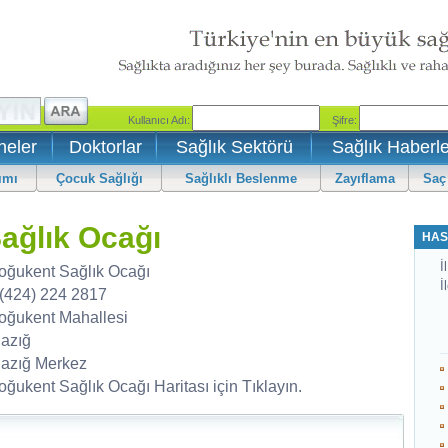
neler
Doktorlar
Sağlık Sektörü
Sağlık Haberle
ımı
Çocuk Sağlığı
Sağlıklı Beslenme
Zayıflama
Saç
ağlık Ocağı
HAS
İl
oğukent Sağlık Ocağı
İ
 (424) 224 2817
oğukent Mahallesi
lazığ
lazığ Merkez
oğukent Sağlık Ocağı Haritası için Tıklayın.