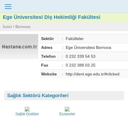
Ege Üniversitesi Diş Hekimliği Fakültesi
İzmir / Bornova
Sektör
:
Fakülteler
Adres
:
Ege Üniversitesi Bornova
Telefon
:
0 232 339 54 53
Fax
:
0 232 388 03 25
Website
:
http://dent.ege.edu.tr/#clicked
Sağlık Sektörü Kategorileri
Sağlık Ocakları
Eczaneler