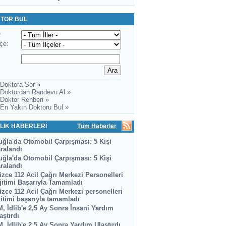
TOR BUL
:
lçe:
 Doktora Sor »
 Doktordan Randevu Al »
 Doktor Rehberi »
 En Yakın Doktoru Bul »
LIK HABERLERİ
Tüm Haberler
ğla'da Otomobil Çarpışması: 5 Kişi
ralandı
ğla'da Otomobil Çarpışması: 5 Kişi
ralandı
zce 112 Acil Çağrı Merkezi Personelleri
itimi Başarıyla Tamamladı
zce 112 Acil Çağrı Merkezi personelleri
itimi başarıyla tamamladı
, İdlib'e 2,5 Ay Sonra İnsani Yardım
aştırdı
, İdlib'e 2,5 Ay Sonra Yardım Ulaştırdı