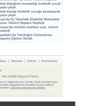
kak köpeğinin kovaladığı bisikletli çocuk
yaya çarptı
kak köpeği bisikletli çocuğu kovalayarak
yaya çarptı
sya'da Üç Tekerlekli Elektrikli Motosiklet
zası: Sürücü Hayatını Kaybetti
asya'da minibüs menfeze uçtu, sürücü
ralandı
yarbakır'da Yenidoğan Canlandırma
ogramı Eğitimi Verildi
devu
|
Hastane
|
Doktor
|
Koronavirüs
rı
|
Veri Sahibi Başvuru Formu
anıcıyı bilgilendirmeye yönelik olarak hazırlanmıştır,
visinin değiştirilmesi kesinlikte tavsiye edilmez.
erektirir.
Devamını okumak için tıklayın.