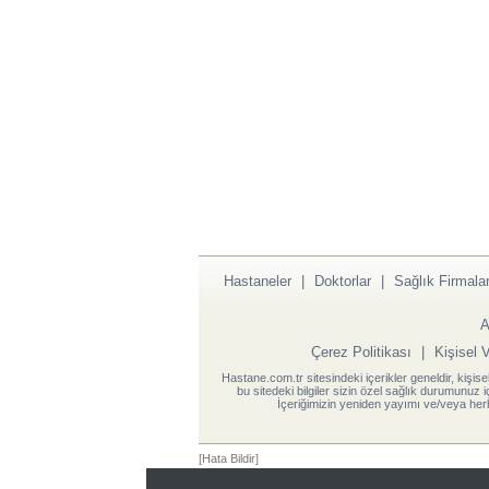
Hastaneler
|
Doktorlar
|
Sağlık Firmalar
A
Çerez Politikası
|
Kişisel 
Hastane.com.tr sitesindeki içerikler geneldir, kişise
bu sitedeki bilgiler sizin özel sağlık durumunuz 
İçeriğimizin yeniden yayımı ve/veya herh
[Hata Bildir]