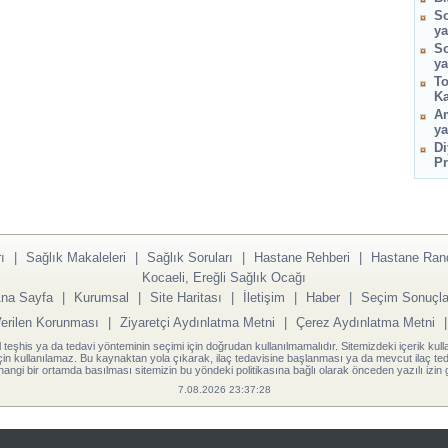
So
ya
So
ya
To
Ka
Am
ya
Di
Pr
ı
|
Sağlık Makaleleri
|
Sağlık Soruları
|
Hastane Rehberi
|
Hastane Ran
Kocaeli, Ereğli Sağlık Ocağı
na Sayfa
|
Kurumsal
|
Site Haritası
|
İletişim
|
Haber
|
Seçim Sonuçla
Verilen Korunması
|
Ziyaretçi Aydınlatma Metni
|
Çerez Aydınlatma Metni
l teşhis ya da tedavi yönteminin seçimi için doğrudan kullanılmamalıdır. Sitemizdeki içerik kull
için kullanılamaz. Bu kaynaktan yola çıkarak, ilaç tedavisine başlanması ya da mevcut ilaç teda
angi bir ortamda basılması sitemizin bu yöndeki politikasına bağlı olarak önceden yazılı izin g
7.08.2026 23:37:28