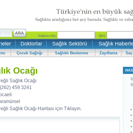
neler
Doktorlar
Sağlık Sektörü
Sağlık Haberle
ımı
Çocuk Sağlığı
Sağlıklı Beslenme
Zayıflama
Saç
ğlık Ocağı
HAS
İl
reğli Sağlık Ocağı
İ
 (262) 459 3241
ocaeli
aramürsel
eğli Sağlık Ocağı Haritası için Tıklayın.