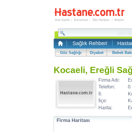
Ana Sayfa
|
Kurumsal
|
Site Haritası
|
İletişim
Sağlık Rehberi
Hasta
Göz Sağlığı
Diyabet
Bebek Bak
Kocaeli, Ereğli Sa
Firma Adı:
E
Telefon:
0
İl:
K
İlçe:
K
Harita:
Er
Firma Haritası