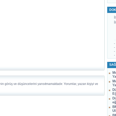
DOK
İl
İ
-
-
-
-
SAĞ
Mu
Ya
Mu
nin görüş ve düşüncelerini yansıtmamaktadır. Yorumlar, yazan kişiyi ve
Ya
Dü
Eğ
Dü
eğ
BM
Ul
BM