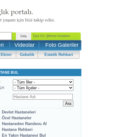
ri
Videolar
Foto Galeriler
 Ekimi
Gebelik
Estetik Rehberi
TANE BUL
:
lçe:
Devlet Hastaneleri
Özel Hastaneler
Hastaneden Randevu Al
Hastane Rehberi
En Yakın Hastaneyi Bul