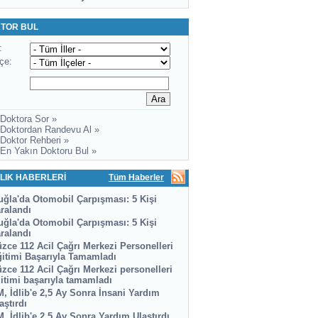
TOR BUL
:
lçe:
 Doktora Sor »
 Doktordan Randevu Al »
 Doktor Rehberi »
 En Yakın Doktoru Bul »
LIK HABERLERİ
Tüm Haberler
ğla'da Otomobil Çarpışması: 5 Kişi
ralandı
ğla'da Otomobil Çarpışması: 5 Kişi
ralandı
zce 112 Acil Çağrı Merkezi Personelleri
itimi Başarıyla Tamamladı
zce 112 Acil Çağrı Merkezi personelleri
itimi başarıyla tamamladı
, İdlib'e 2,5 Ay Sonra İnsani Yardım
aştırdı
, İdlib'e 2,5 Ay Sonra Yardım Ulaştırdı