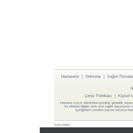
Hastaneler
|
Doktorlar
|
Sağlık Firmalar
A
Çerez Politikası
|
Kişisel 
Hastane.com.tr sitesindeki içerikler geneldir, kişise
bu sitedeki bilgiler sizin özel sağlık durumunuz 
İçeriğimizin yeniden yayımı ve/veya herh
[Hata Bildir]