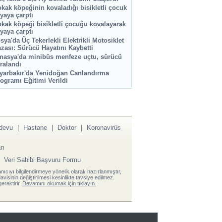
kak köpeğinin kovaladığı bisikletli çocuk
yaya çarptı
kak köpeği bisikletli çocuğu kovalayarak
yaya çarptı
sya'da Üç Tekerlekli Elektrikli Motosiklet
zası: Sürücü Hayatını Kaybetti
asya'da minibüs menfeze uçtu, sürücü
ralandı
yarbakır'da Yenidoğan Canlandırma
ogramı Eğitimi Verildi
devu
|
Hastane
|
Doktor
|
Koronavirüs
rı
|
Veri Sahibi Başvuru Formu
anıcıyı bilgilendirmeye yönelik olarak hazırlanmıştır,
visinin değiştirilmesi kesinlikte tavsiye edilmez.
erektirir.
Devamını okumak için tıklayın.