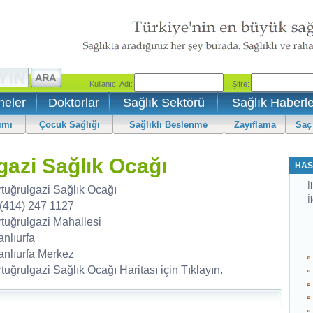
neler
Doktorlar
Sağlık Sektörü
Sağlık Haberle
ımı
Çocuk Sağlığı
Sağlıklı Beslenme
Zayıflama
Saç
lgazi Sağlık Ocağı
HAS
İl
rtuğrulgazi Sağlık Ocağı
İ
 (414) 247 1127
rtuğrulgazi Mahallesi
anlıurfa
anlıurfa Merkez
tuğrulgazi Sağlık Ocağı Haritası için Tıklayın.