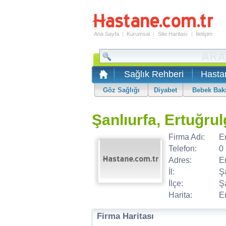
Ana Sayfa
|
Kurumsal
|
Site Haritası
|
İletişim
Sağlık Rehberi
Hasta
Göz Sağlığı
Diyabet
Bebek Bak
Şanlıurfa, Ertuğru
Firma Adı:
E
Telefon:
0
Adres:
E
İl:
Ş
İlçe:
Ş
Harita:
Er
Firma Haritası