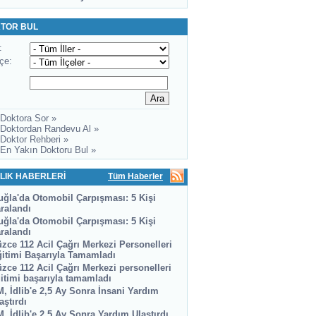
TOR BUL
:
lçe:
 Doktora Sor »
 Doktordan Randevu Al »
 Doktor Rehberi »
 En Yakın Doktoru Bul »
LIK HABERLERİ
Tüm Haberler
ğla'da Otomobil Çarpışması: 5 Kişi
ralandı
ğla'da Otomobil Çarpışması: 5 Kişi
ralandı
zce 112 Acil Çağrı Merkezi Personelleri
itimi Başarıyla Tamamladı
zce 112 Acil Çağrı Merkezi personelleri
itimi başarıyla tamamladı
, İdlib'e 2,5 Ay Sonra İnsani Yardım
aştırdı
, İdlib'e 2,5 Ay Sonra Yardım Ulaştırdı