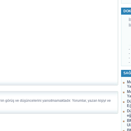
DOK
İl
İ
-
-
-
-
SAĞ
Mu
Ya
Mu
Ya
nin görüş ve düşüncelerini yansıtmamaktadır. Yorumlar, yazan kişiyi ve
Dü
Eğ
Dü
eğ
BM
Ul
BM