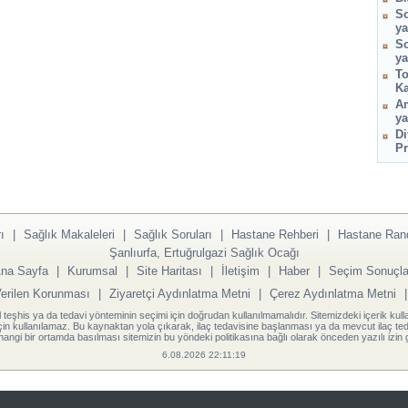
So
ya
So
ya
To
Ka
Am
ya
Di
Pr
ı
|
Sağlık Makaleleri
|
Sağlık Soruları
|
Hastane Rehberi
|
Hastane Ran
Şanlıurfa, Ertuğrulgazi Sağlık Ocağı
na Sayfa
|
Kurumsal
|
Site Haritası
|
İletişim
|
Haber
|
Seçim Sonuçla
Verilen Korunması
|
Ziyaretçi Aydınlatma Metni
|
Çerez Aydınlatma Metni
l teşhis ya da tedavi yönteminin seçimi için doğrudan kullanılmamalıdır. Sitemizdeki içerik kull
için kullanılamaz. Bu kaynaktan yola çıkarak, ilaç tedavisine başlanması ya da mevcut ilaç teda
angi bir ortamda basılması sitemizin bu yöndeki politikasına bağlı olarak önceden yazılı izin g
6.08.2026 22:11:19