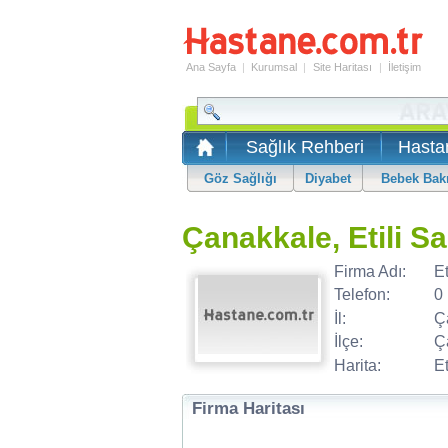
Ana Sayfa
|
Kurumsal
|
Site Haritası
|
İletişim
Sağlık Rehberi
Hasta
Göz Sağlığı
Diyabet
Bebek Bak
Çanakkale, Etili S
Firma Adı:
Et
Telefon:
0
İl:
Ç
İlçe:
Ç
Harita:
Et
Firma Haritası