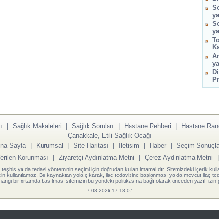
So
ya
So
ya
To
Ka
Am
ya
Di
Pr
ı
|
Sağlık Makaleleri
|
Sağlık Soruları
|
Hastane Rehberi
|
Hastane Ran
Çanakkale, Etili Sağlık Ocağı
na Sayfa
|
Kurumsal
|
Site Haritası
|
İletişim
|
Haber
|
Seçim Sonuçla
Verilen Korunması
|
Ziyaretçi Aydınlatma Metni
|
Çerez Aydınlatma Metni
l teşhis ya da tedavi yönteminin seçimi için doğrudan kullanılmamalıdır. Sitemizdeki içerik kull
için kullanılamaz. Bu kaynaktan yola çıkarak, ilaç tedavisine başlanması ya da mevcut ilaç teda
angi bir ortamda basılması sitemizin bu yöndeki politikasına bağlı olarak önceden yazılı izin g
7.08.2026 17:18:07