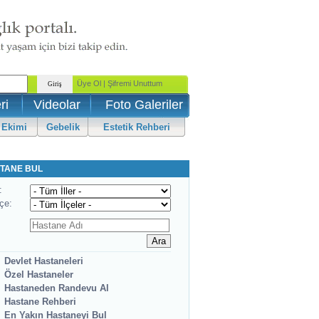
ri
Videolar
Foto Galeriler
 Ekimi
Gebelik
Estetik Rehberi
TANE BUL
:
lçe:
Devlet Hastaneleri
Özel Hastaneler
Hastaneden Randevu Al
Hastane Rehberi
En Yakın Hastaneyi Bul