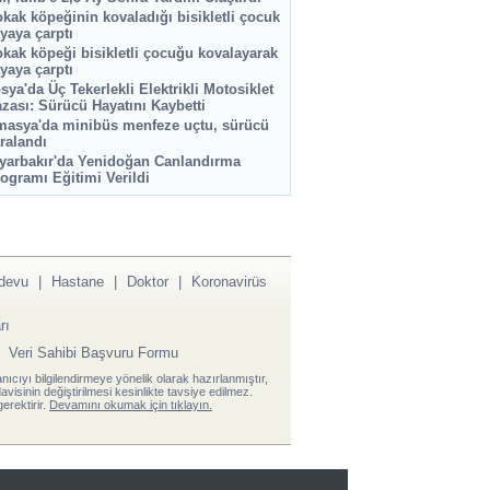
kak köpeğinin kovaladığı bisikletli çocuk
yaya çarptı
kak köpeği bisikletli çocuğu kovalayarak
yaya çarptı
sya'da Üç Tekerlekli Elektrikli Motosiklet
zası: Sürücü Hayatını Kaybetti
asya'da minibüs menfeze uçtu, sürücü
ralandı
yarbakır'da Yenidoğan Canlandırma
ogramı Eğitimi Verildi
devu
|
Hastane
|
Doktor
|
Koronavirüs
rı
|
Veri Sahibi Başvuru Formu
anıcıyı bilgilendirmeye yönelik olarak hazırlanmıştır,
visinin değiştirilmesi kesinlikte tavsiye edilmez.
erektirir.
Devamını okumak için tıklayın.