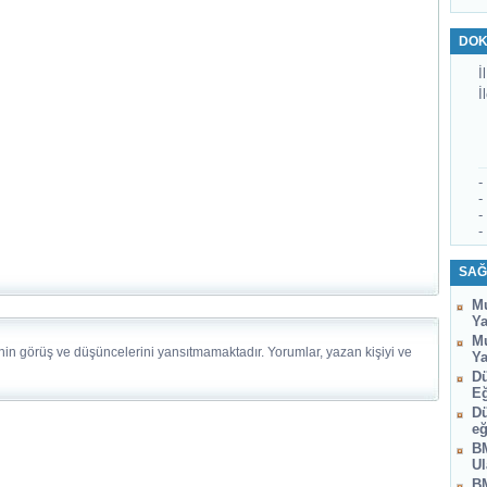
DOK
İl
İ
-
-
-
-
SAĞ
Mu
Ya
Mu
nin görüş ve düşüncelerini yansıtmamaktadır. Yorumlar, yazan kişiyi ve
Ya
Dü
Eğ
Dü
eğ
BM
Ul
BM