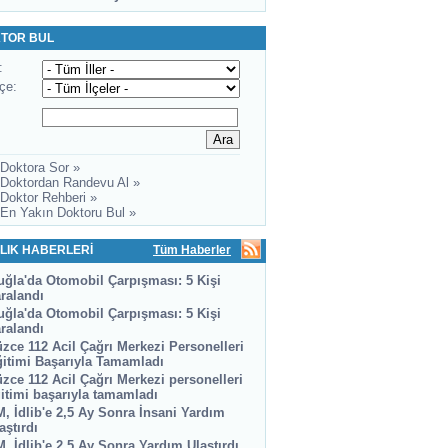
TOR BUL
:
lçe:
 Doktora Sor »
 Doktordan Randevu Al »
 Doktor Rehberi »
 En Yakın Doktoru Bul »
LIK HABERLERİ
Tüm Haberler
ğla'da Otomobil Çarpışması: 5 Kişi
ralandı
ğla'da Otomobil Çarpışması: 5 Kişi
ralandı
zce 112 Acil Çağrı Merkezi Personelleri
itimi Başarıyla Tamamladı
zce 112 Acil Çağrı Merkezi personelleri
itimi başarıyla tamamladı
, İdlib'e 2,5 Ay Sonra İnsani Yardım
aştırdı
, İdlib'e 2,5 Ay Sonra Yardım Ulaştırdı