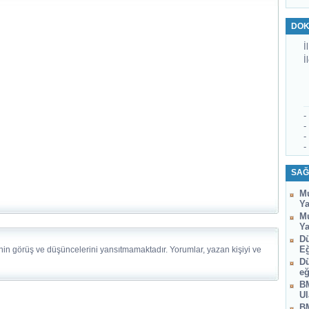
DOK
İl
İ
-
-
-
-
SAĞ
Mu
Ya
Mu
Ya
Dü
Eğ
nin görüş ve düşüncelerini yansıtmamaktadır. Yorumlar, yazan kişiyi ve
Dü
eğ
BM
Ul
BM