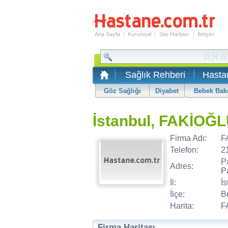
Ana Sayfa
|
Kurumsal
|
Site Haritası
|
İletişim
Sağlık Rehberi
Hasta
Göz Sağlığı
Diyabet
Bebek Bak
İstanbul, FAKİOĞ
Firma Adı:
F
Telefon:
2
P
Adres:
P
İl:
İs
İlçe:
B
Harita:
F
Firma Haritası