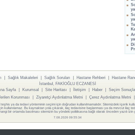
So
ya
So
ya
To
Ka
Am
ya
Di
Pr
ı
|
Sağlık Makaleleri
|
Sağlık Soruları
|
Hastane Rehberi
|
Hastane Ran
İstanbul, FAKİOĞLU ECZANESİ
na Sayfa
|
Kurumsal
|
Site Haritası
|
İletişim
|
Haber
|
Seçim Sonuçla
Verilen Korunması
|
Ziyaretçi Aydınlatma Metni
|
Çerez Aydınlatma Metni
l teşhis ya da tedavi yönteminin seçimi için doğrudan kullanılmamalıdır. Sitemizdeki içerik kull
için kullanılamaz. Bu kaynaktan yola çıkarak, ilaç tedavisine başlanması ya da mevcut ilaç teda
angi bir ortamda basılması sitemizin bu yöndeki politikasına bağlı olarak önceden yazılı izin g
7.08.2026 09:55:34