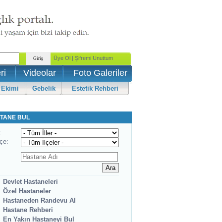
ri
Videolar
Foto Galeriler
 Ekimi
Gebelik
Estetik Rehberi
TANE BUL
:
lçe:
Devlet Hastaneleri
Özel Hastaneler
Hastaneden Randevu Al
Hastane Rehberi
En Yakın Hastaneyi Bul