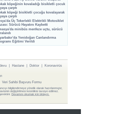
kak köpeğinin kovaladığı bisikletli çocuk
yaya çarptı
kak köpeği bisikletli çocuğu kovalayarak
yaya çarptı
sya'da Üç Tekerlekli Elektrikli Motosiklet
zası: Sürücü Hayatını Kaybetti
asya'da minibüs menfeze uçtu, sürücü
ralandı
yarbakır'da Yenidoğan Canlandırma
ogramı Eğitimi Verildi
devu
|
Hastane
|
Doktor
|
Koronavirüs
rı
|
Veri Sahibi Başvuru Formu
anıcıyı bilgilendirmeye yönelik olarak hazırlanmıştır,
visinin değiştirilmesi kesinlikte tavsiye edilmez.
erektirir.
Devamını okumak için tıklayın.