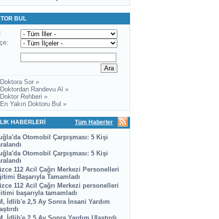
TOR BUL
:
lçe:
 Doktora Sor »
 Doktordan Randevu Al »
 Doktor Rehberi »
 En Yakın Doktoru Bul »
LIK HABERLERİ
Tüm Haberler
ğla'da Otomobil Çarpışması: 5 Kişi
ralandı
ğla'da Otomobil Çarpışması: 5 Kişi
ralandı
zce 112 Acil Çağrı Merkezi Personelleri
itimi Başarıyla Tamamladı
zce 112 Acil Çağrı Merkezi personelleri
itimi başarıyla tamamladı
, İdlib'e 2,5 Ay Sonra İnsani Yardım
aştırdı
, İdlib'e 2,5 Ay Sonra Yardım Ulaştırdı