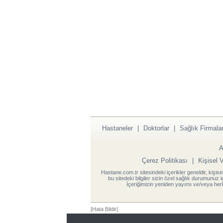
Hastaneler
|
Doktorlar
|
Sağlık Firmalar
A
Çerez Politikası
|
Kişisel 
Hastane.com.tr sitesindeki içerikler geneldir, kişise
bu sitedeki bilgiler sizin özel sağlık durumunuz 
İçeriğimizin yeniden yayımı ve/veya herh
[Hata Bildir]