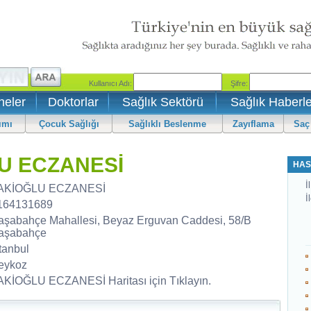
neler
Doktorlar
Sağlık Sektörü
Sağlık Haberle
ımı
Çocuk Sağlığı
Sağlıklı Beslenme
Zayıflama
Saç
LU ECZANESİ
HAS
İl
AKİOĞLU ECZANESİ
İ
164131689
aşabahçe Mahallesi, Beyaz Erguvan Caddesi, 58/B
aşabahçe
tanbul
eykoz
AKİOĞLU ECZANESİ Haritası için Tıklayın.