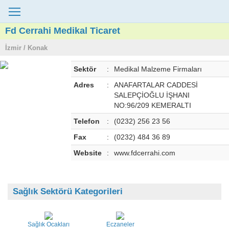
Fd Cerrahi Medikal Ticaret
İzmir / Konak
Sektör
:
Medikal Malzeme Firmaları
Adres
:
ANAFARTALAR CADDESİ
SALEPÇİOĞLU İŞHANI
NO:96/209 KEMERALTI
Telefon
:
(0232) 256 23 56
Fax
:
(0232) 484 36 89
Website
:
www.fdcerrahi.com
Sağlık Sektörü Kategorileri
Sağlık Ocakları
Eczaneler