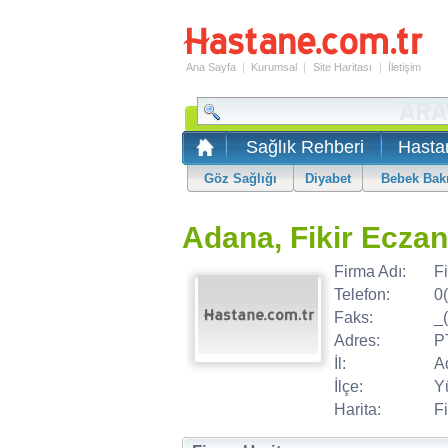
Ana Sayfa
|
Kurumsal
|
Site Haritası
|
İletişim
Sağlık Rehberi
Hasta
Göz Sağlığı
Diyabet
Bebek Bak
Adana, Fikir Eczan
Firma Adı:
F
Telefon:
0
Faks:
_
Adres:
P
İl:
A
İlçe:
Y
Harita:
Fi