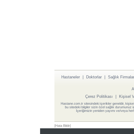
Hastaneler
|
Doktorlar
|
Sağlık Firmalar
A
Çerez Politikası
|
Kişisel 
Hastane.com.tr sitesindeki içerikler geneldir, kişise
bu sitedeki bilgiler sizin özel sağlık durumunuz 
İçeriğimizin yeniden yayımı ve/veya herh
[Hata Bildir]