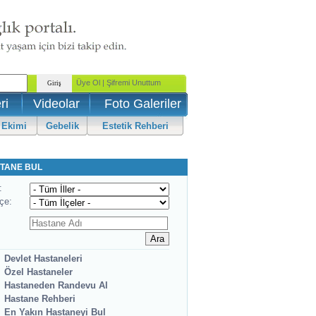
ri
Videolar
Foto Galeriler
 Ekimi
Gebelik
Estetik Rehberi
TANE BUL
:
lçe:
Devlet Hastaneleri
Özel Hastaneler
Hastaneden Randevu Al
Hastane Rehberi
En Yakın Hastaneyi Bul