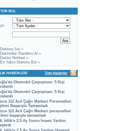
TOR BUL
:
lçe:
 Doktora Sor »
 Doktordan Randevu Al »
 Doktor Rehberi »
 En Yakın Doktoru Bul »
LIK HABERLERİ
Tüm Haberler
ğla'da Otomobil Çarpışması: 5 Kişi
ralandı
ğla'da Otomobil Çarpışması: 5 Kişi
ralandı
zce 112 Acil Çağrı Merkezi Personelleri
itimi Başarıyla Tamamladı
zce 112 Acil Çağrı Merkezi personelleri
itimi başarıyla tamamladı
, İdlib'e 2,5 Ay Sonra İnsani Yardım
aştırdı
, İdlib'e 2,5 Ay Sonra Yardım Ulaştırdı