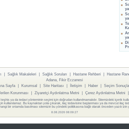
So
ya
So
ya
To
Ka
Am
ya
Di
Pr
ı
|
Sağlık Makaleleri
|
Sağlık Soruları
|
Hastane Rehberi
|
Hastane Ran
Adana, Fikir Eczanesi
na Sayfa
|
Kurumsal
|
Site Haritası
|
İletişim
|
Haber
|
Seçim Sonuçla
Verilen Korunması
|
Ziyaretçi Aydınlatma Metni
|
Çerez Aydınlatma Metni
l teşhis ya da tedavi yönteminin seçimi için doğrudan kullanılmamalıdır. Sitemizdeki içerik kull
için kullanılamaz. Bu kaynaktan yola çıkarak, ilaç tedavisine başlanması ya da mevcut ilaç teda
angi bir ortamda basılması sitemizin bu yöndeki politikasına bağlı olarak önceden yazılı izin g
8.08.2026 08:09:27