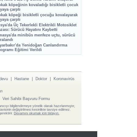
kak köpeğinin kovaladığı bisikletli çocuk
yaya çarptı
kak köpeği bisikletli çocuğu kovalayarak
yaya çarptı
sya'da Üç Tekerlekli Elektrikli Motosiklet
zası: Sürücü Hayatını Kaybetti
asya'da minibüs menfeze uçtu, sürücü
ralandı
yarbakır'da Yenidoğan Canlandırma
ogramı Eğitimi Verildi
devu
|
Hastane
|
Doktor
|
Koronavirüs
rı
|
Veri Sahibi Başvuru Formu
anıcıyı bilgilendirmeye yönelik olarak hazırlanmıştır,
visinin değiştirilmesi kesinlikte tavsiye edilmez.
erektirir.
Devamını okumak için tıklayın.