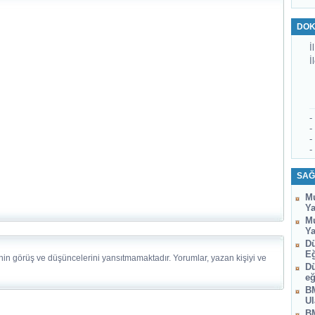
DOK
İl
İ
-
-
-
-
SAĞ
Mu
Ya
Mu
Ya
Dü
Eğ
nin görüş ve düşüncelerini yansıtmamaktadır. Yorumlar, yazan kişiyi ve
Dü
eğ
BM
Ul
BM