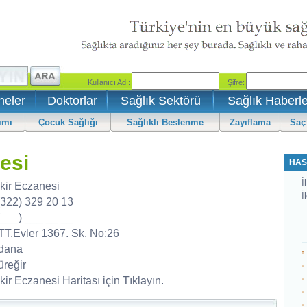
neler
Doktorlar
Sağlık Sektörü
Sağlık Haberle
ımı
Çocuk Sağlığı
Sağlıklı Beslenme
Zayıflama
Saç
esi
HAS
İl
ikir Eczanesi
İ
(322) 329 20 13
(___) ___ __ __
TT.Evler 1367. Sk. No:26
dana
üreğir
kir Eczanesi Haritası için Tıklayın.