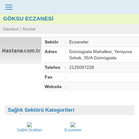
GÖKSU ECZANESİ
İstanbul / Avcılar
Sektör
:
Eczaneler
Adres
:
Gümüşpala Mahallesi, Yeniyuva
Sokak, 35/A Gümüşpala
Telefon
:
2125097228
Fax
:
Website
:
Sağlık Sektörü Kategorileri
Sağlık Ocakları
Eczaneler