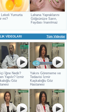
 Lekeli Yumurta
Lahana Yapraklarını
ir mi?
Göğsünüze Sarın,
Faydası İnanılmaz
LIK VİDEOLARI
Tüm Videolar
içi İğne Nedir?
Yakını Görememe ve
en Yapılır? İzmir
Tedavisi İzmir
kaloğlu Göz
Kaşkaloğlu Göz
tanesi
Hastanesi