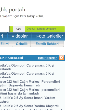
ri
Videolar
Foto Galeriler
 Ekimi
Gebelik
Estetik Rehberi
LIK HABERLERİ
Tüm Haberler
ğla'da Otomobil Çarpışması: 5 Kişi
ralandı
ğla'da Otomobil Çarpışması: 5 Kişi
ralandı
zce 112 Acil Çağrı Merkezi Personelleri
itimi Başarıyla Tamamladı
zce 112 Acil Çağrı Merkezi personelleri
itimi başarıyla tamamladı
, İdlib'e 2,5 Ay Sonra İnsani Yardım
aştırdı
, İdlib'e 2,5 Ay Sonra Yardım Ulaştırdı