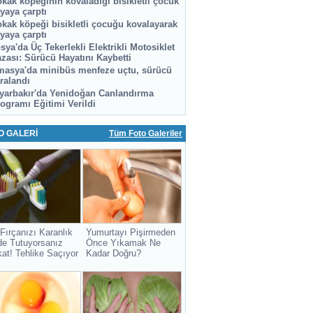
kak köpeğinin kovaladığı bisikletli çocuk
yaya çarptı
kak köpeği bisikletli çocuğu kovalayarak
yaya çarptı
sya'da Üç Tekerlekli Elektrikli Motosiklet
zası: Sürücü Hayatını Kaybetti
asya'da minibüs menfeze uçtu, sürücü
ralandı
yarbakır'da Yenidoğan Canlandırma
ogramı Eğitimi Verildi
O GALERİ
Tüm Foto Galeriler
 Fırçanızı Karanlık
Yumurtayı Pişirmeden
de Tutuyorsanız
Önce Yıkamak Ne
kat! Tehlike Saçıyor
Kadar Doğru?