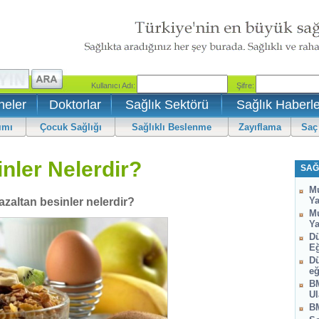
neler
Doktorlar
Sağlık Sektörü
Sağlık Haberle
ımı
Çocuk Sağlığı
Sağlıklı Beslenme
Zayıflama
Saç
inler Nelerdir?
SAĞ
Mu
Ya
azaltan besinler nelerdir?
Mu
Ya
Dü
Eğ
Dü
eğ
BM
Ul
BM