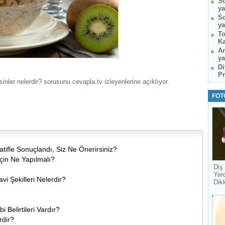
So
ya
So
ya
To
Ka
Am
ya
Di
Pr
inler nelerdir? sorusunu cevapla.tv izleyenlerine açıklıyor.
FOT
fle Sonuçlandı, Siz Ne Önerirsiniz?
çin Ne Yapılmalı?
Diş
Yer
avi Şekilleri Nelerdir?
Dik
Belirtileri Vardır?
rdir?