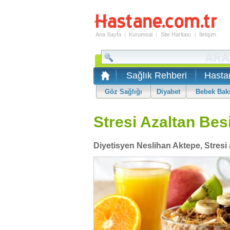
Ana Sayfa
|
Kurumsal
|
Site Haritası
|
İletişim
Sağlık Rehberi
Hasta
Göz Sağlığı
Diyabet
Bebek Bak
Stresi Azaltan Bes
Diyetisyen Neslihan Aktepe, Stresi 