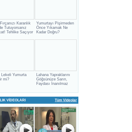
 Fırçanızı Karanlık
Yumurtayı Pişirmeden
de Tutuyorsanız
Önce Yıkamak Ne
kat! Tehlike Saçıyor
Kadar Doğru?
 Lekeli Yumurta
Lahana Yapraklarını
ir mi?
Göğsünüze Sarın,
Faydası İnanılmaz
LIK VİDEOLARI
Tüm Videolar