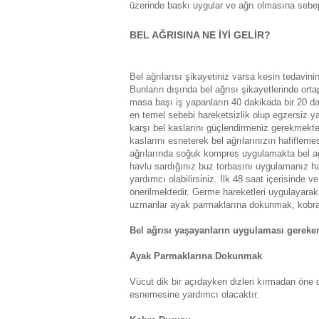
üzerinde baskı uygular ve ağrı olmasına sebep
BEL AĞRISINA NE İYİ GELİR?
Bel ağrılarısı şikayetiniz varsa kesin tedavin
Bunların dışında bel ağrısı şikayetlerinde or
masa başı iş yapanların 40 dakikada bir 20 da
en temel sebebi hareketsizlik olup egzersiz y
karşı bel kaslarını güçlendirmeniz gerekmekted
kaslarını esneterek bel ağrılarınızın hafiflem
ağrılarında soğuk kompres uygulamakta bel ağr
havlu sardığınız buz torbasını uygulamanız ha
yardımcı olabilirsiniz. İlk 48 saat içerisinde
önerilmektedir. Germe hareketleri uygulayarak b
uzmanlar ayak parmaklarına dokunmak, kobra
Bel ağrısı yaşayanların uygulaması gereken
Ayak Parmaklarına Dokunmak
Vücut dik bir açıdayken dizleri kırmadan öne
esnemesine yardımcı olacaktır.