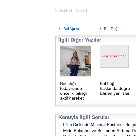
5.05.2021 - 53278
Bel Ağrısı
Bel Fıtığı
İlgili Diğer Yazılar
Bel fıtığı
Bel fıtığı
tedavisinde
hakkında doğru
öncelik 'bilinçli
bilinen yanlışlar
aktif hareket'
Konuyla İlgili Sorular
L4-5 Diskinde Minimal Posterior Bul
Mide Bulantısı ve Belimden Sırtıma Do