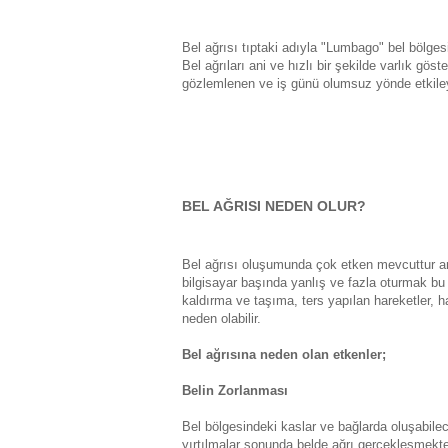
Bel ağrısı tıptaki adıyla "Lumbago" bel bölgesi
Bel ağrıları ani ve hızlı bir şekilde varlık gös
gözlemlenen ve iş günü olumsuz yönde etkiley
BEL AĞRISI NEDEN OLUR?
Bel ağrısı oluşumunda çok etken mevcuttur a
bilgisayar başında yanlış ve fazla oturmak bu 
kaldırma ve taşıma, ters yapılan hareketler, ha
neden olabilir.
Bel ağrısına neden olan etkenler;
Belin Zorlanması
Bel bölgesindeki kaslar ve bağlarda oluşabile
yırtılmalar sonunda belde ağrı gerçekleşmekted