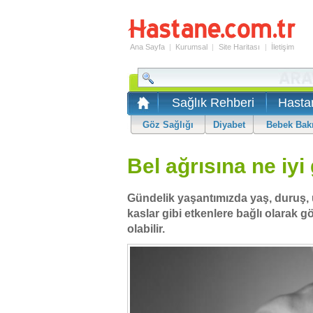
Ana Sayfa
|
Kurumsal
|
Site Haritası
|
İletişim
Sağlık Rehberi
Hasta
Göz Sağlığı
Diyabet
Bebek Bak
Bel ağrısına ne iyi 
Gündelik yaşantımızda yaş, duruş, 
kaslar gibi etkenlere bağlı olarak gö
olabilir.