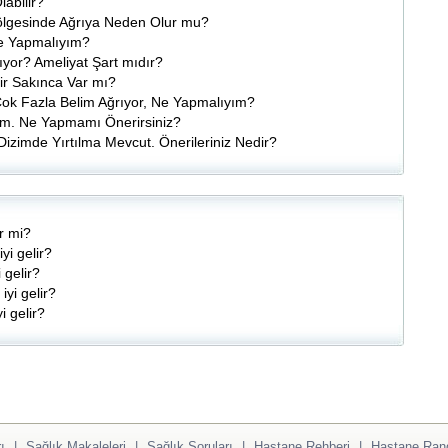
abilir?
 Bölgesinde Ağrıya Neden Olur mu?
Ne Yapmalıyım?
ılıyor? Ameliyat Şart mıdır?
ir Sakınca Var mı?
Çok Fazla Belim Ağrıyor, Ne Yapmalıyım?
rum. Ne Yapmamı Önerirsiniz?
izimde Yırtılma Mevcut. Önerileriniz Nedir?
r mi?
yi gelir?
 gelir?
iyi gelir?
i gelir?
ı
|
Sağlık Makaleleri
|
Sağlık Soruları
|
Hastane Rehberi
|
Hastane Ran