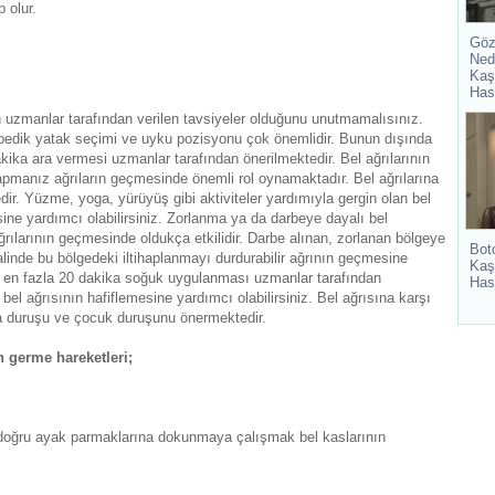
 olur.
Göz
Ned
Kaş
Has
in uzmanlar tarafından verilen tavsiyeler olduğunu unutmamalısınız.
tapedik yatak seçimi ve uyku pozisyonu çok önemlidir. Bunun dışında
kika ara vermesi uzmanlar tarafından önerilmektedir. Bel ağrılarının
apmanız ağrıların geçmesinde önemli rol oynamaktadır. Bel ağrılarına
ir. Yüzme, yoga, yürüyüş gibi aktiviteler yardımıyla gergin olan bel
esine yardımcı olabilirsiniz. Zorlanma ya da darbeye dayalı bel
ılarının geçmesinde oldukça etkilidir. Darbe alınan, zorlanan bölgeye
Bot
linde bu bölgedeki iltihaplanmayı durdurabilir ağrının geçmesine
Kaş
 ve en fazla 20 dakika soğuk uygulanması uzmanlar tarafından
Has
el ağrısının hafiflemesine yardımcı olabilirsiniz. Bel ağrısına karşı
 duruşu ve çocuk duruşunu önermektedir.
 germe hareketleri;
 doğru ayak parmaklarına dokunmaya çalışmak bel kaslarının