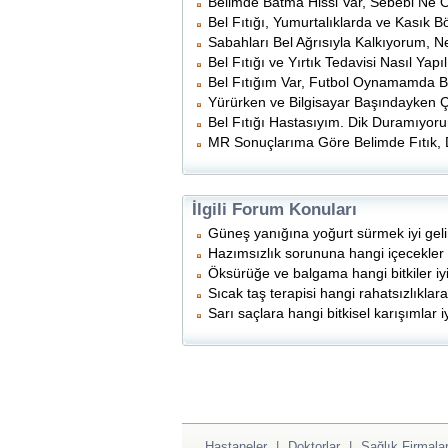
Belimde Batma Hissi Var, Sebebi Ne Ol
Bel Fıtığı, Yumurtalıklarda ve Kasık
Sabahları Bel Ağrısıyla Kalkıyorum, 
Bel Fıtığı ve Yırtık Tedavisi Nasıl Yap
Bel Fıtığım Var, Futbol Oynamamda B
Yürürken ve Bilgisayar Başındayken 
Bel Fıtığı Hastasıyım. Dik Duramıyo
MR Sonuçlarıma Göre Belimde Fıtık, D
İlgili Forum Konuları
Güneş yanığına yoğurt sürmek iyi geli
Hazımsızlık sorununa hangi içecekler i
Öksürüğe ve balgama hangi bitkiler iyi
Sıcak taş terapisi hangi rahatsızlıklara 
Sarı saçlara hangi bitkisel karışımlar iy
Hastaneler
|
Doktorlar
|
Sağlık Firmalar