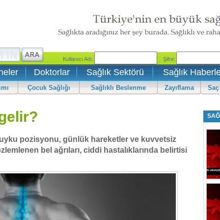
neler
Doktorlar
Sağlık Sektörü
Sağlık Haberle
ımı
Çocuk Sağlığı
Sağlıklı Beslenme
Zayıflama
Saç
gelir?
SAĞ
uyku pozisyonu, günlük hareketler ve kuvvetsiz
zlemlenen bel ağrıları, ciddi hastalıklarında belirtisi