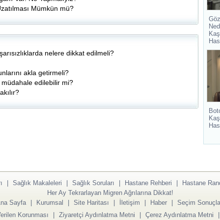
Uzatılması Mümkün mü?
Göz
Ned
Kaş
Has
rısızlıklarda nelere dikkat edilmeli?
nlarını akla getirmeli?
 müdahale edilebilir mi?
kılır?
Bot
Kaş
Has
ı
|
Sağlık Makaleleri
|
Sağlık Soruları
|
Hastane Rehberi
|
Hastane Ran
Her Ay Tekrarlayan Migren Ağrılarına Dikkat!
na Sayfa
|
Kurumsal
|
Site Haritası
|
İletişim
|
Haber
|
Seçim Sonuçla
Verilen Korunması
|
Ziyaretçi Aydınlatma Metni
|
Çerez Aydınlatma Metni