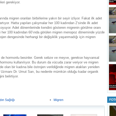
eri gerekiyor.
da migren oranları birbirlerine yakın bir seyir izliyor. Fakat ilk adet
artıyor. Hatta yapılan çalışmalar her 100 kadından 2’sinde ilk adet
a koyuyor. Adet dönemlerinde kendini gösteren migrenin görülme oranı
i her 100 kadından 60’ında görülen migren menopoz döneminde yüzde
rojen dengesinde herhangi bir değişiklik yaşanmadığı için migren
ri de hormonlu besinler. Gerek sebze ve meyve, gerekse hayvansal
 hormonu kullanılıyor. Bu durum da vücuda zarar veriyor ve migren
e olan bir kadına bile östrojen verildiğinde migren atakları yeniden
um Uzmanı Dr. Umut Sarı, bu nedenle mümkün olduğu kadar organik
i belirtiyor.
FOT
dın Sağlığı
Migren