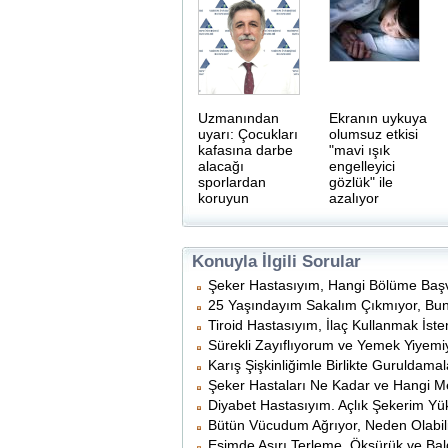
Uzmanından
Ekranın uykuya
uyarı: Çocukları
olumsuz etkisi
kafasına darbe
"mavi ışık
alacağı
engelleyici
sporlardan
gözlük" ile
koruyun
azalıyor
Konuyla İlgili Sorular
Şeker Hastasıyım, Hangi Bölüme Baş
25 Yaşındayım Sakalım Çıkmıyor, Bunu
Tiroid Hastasıyım, İlaç Kullanmak İst
Sürekli Zayıflıyorum ve Yemek Yiyem
Karış Şişkinliğimle Birlikte Guruldama
Şeker Hastaları Ne Kadar ve Hangi M
Diyabet Hastasıyım. Açlık Şekerim Y
Bütün Vücudum Ağrıyor, Neden Olabil
Eşimde Aşırı Terleme, Öksürük ve Ba