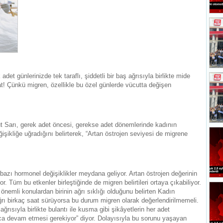
t günlerinizde tek taraflı, şiddetli bir baş ağrısıyla birlikte mide
t! Çünkü migren, özellikle bu özel günlerde vücutta değişen
.
 Sarı, gerek adet öncesi, gerekse adet dönemlerinde kadının
şikliğe uğradığını belirterek, “Artan östrojen seviyesi de migrene
azı hormonel değişiklikler meydana geliyor. Artan östrojen değerinin
 Tüm bu etkenler birleştiğinde de migren belirtileri ortaya çıkabiliyor.
nemli konulardan birinin ağrı sıklığı olduğunu belirten Kadın
ı birkaç saat sürüyorsa bu durum migren olarak değerlendirilmemeli.
 ağrısıyla birlikte bulantı ile kusma gibi şikâyetlerin her adet
 devam etmesi gerekiyor” diyor. Dolayısıyla bu sorunu yaşayan