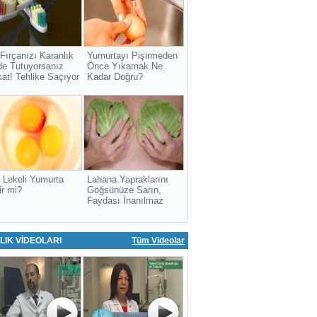
 Fırçanızı Karanlık
Yumurtayı Pişirmeden
de Tutuyorsanız
Önce Yıkamak Ne
kat! Tehlike Saçıyor
Kadar Doğru?
 Lekeli Yumurta
Lahana Yapraklarını
ir mi?
Göğsünüze Sarın,
Faydası İnanılmaz
LIK VİDEOLARI
Tüm Videolar