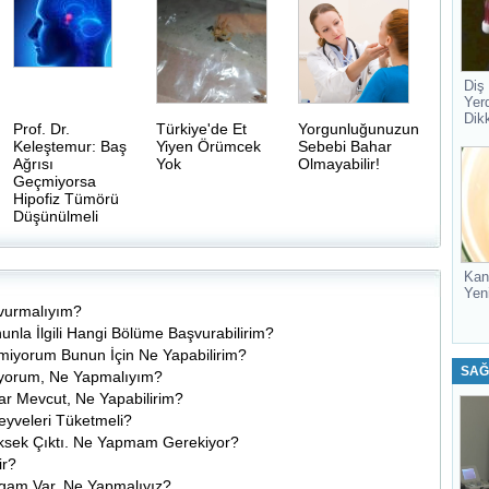
Diş
Yer
Dik
Prof. Dr.
Türkiye'de Et
Yorgunluğunuzun
Keleştemur: Baş
Yiyen Örümcek
Sebebi Bahar
Ağrısı
Yok
Olmayabilir!
Geçmiyorsa
Hipofiz Tümörü
Düşünülmeli
Kan
Yen
vurmalıyım?
nla İlgili Hangi Bölüme Başvurabilirim?
emiyorum Bunun İçin Ne Yapabilirim?
SAĞ
iyorum, Ne Yapmalıyım?
lar Mevcut, Ne Yapabilirim?
eyveleri Tüketmeli?
üksek Çıktı. Ne Yapmam Gerekiyor?
ir?
lgam Var. Ne Yapmalıyız?