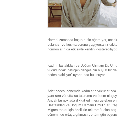
Normal zamanda başınız hiç ağrımıyor, ancak ade
bulantısı ve kusma sorunu yaşıyorsanız dikka
hormonların da etkisiyle kendini gösterebiliyor
Kadın Hastalıkları ve Doğum Uzmanı Dr. Umut
vücudundaki östrojen dengesinin büyük bir deği
neden olabiliyor” uyarısında bulunuyor.
Adet öncesi dönemde kadınların vücutlarında b
yanı sıra vücutta su tutulumu ve ödem oluşuyor.
Ancak bu noktada dikkat edilmesi gereken en ö
Hastalıkları ve Doğum Uzmanı Umut Sarı, “Ağr
Migren tanısı için özellikle tek taraflı olan baş
döneminde ortaya çıkması ve tüm gün boyunca