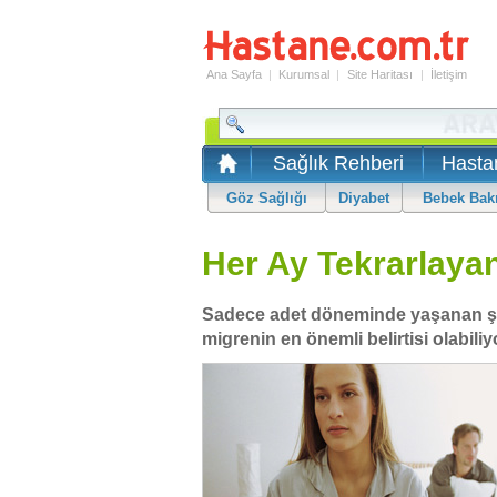
Ana Sayfa
|
Kurumsal
|
Site Haritası
|
İletişim
Sağlık Rehberi
Hasta
Göz Sağlığı
Diyabet
Bebek Bak
Her Ay Tekrarlayan
Sadece adet döneminde yaşanan şidde
migrenin en önemli belirtisi olabiliy