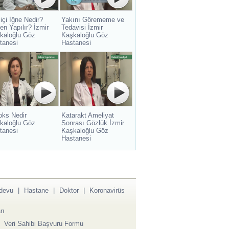
içi İğne Nedir?
Yakını Görememe ve
en Yapılır? İzmir
Tedavisi İzmir
kaloğlu Göz
Kaşkaloğlu Göz
tanesi
Hastanesi
oks Nedir
Katarakt Ameliyat
kaloğlu Göz
Sonrası Gözlük İzmir
tanesi
Kaşkaloğlu Göz
Hastanesi
devu
|
Hastane
|
Doktor
|
Koronavirüs
rı
|
Veri Sahibi Başvuru Formu