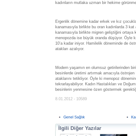
kadınların mutlaka uzman bir hekime görünmel
Ergenlik dönemine kadar erkek ve kız çocukların
kanamasıyla birlikte bu oran kadınlarda 3 kat 
kanamasıyla birlikte migren geliştiğini ortay
menopozda ise büyük oranda düşüyor. Öyle k
10’a kadar iniyor. Hamilelik döneminde de öst
atakları azalıyor.
Modern yaşamın en olumsuz getirilerinden bi
besinlerde üretimi artırmak amacıyla östrojen
ataklarını tetikliyor. Öyle ki menopoz dönemind
tekrarlayabiliyor. Kadın Hastalıkları ve Doğ
besinlerin yenmesine özen göstermek gerektiğin
8.01.2012 - 10589
Genel Sağlık
Ka
İlgili Diğer Yazılar