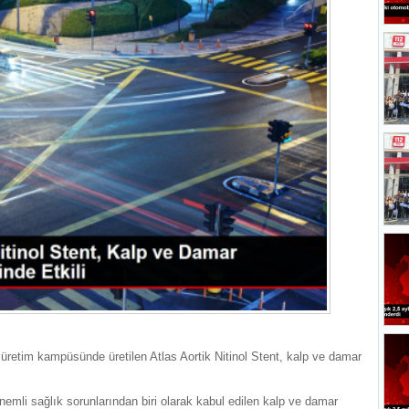
 üretim kampüsünde üretilen Atlas Aortik Nitinol Stent, kalp ve damar
li sağlık sorunlarından biri olarak kabul edilen kalp ve damar