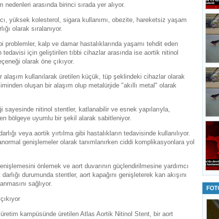
m nedenleri arasında birinci sırada yer alıyor.
ı, yüksek kolesterol, sigara kullanımı, obezite, hareketsiz yaşam
rlığı olarak sıralanıyor.
ibi problemler, kalp ve damar hastalıklarında yaşamı tehdit eden
edavisi için geliştirilen tıbbi cihazlar arasında ise aortik nitinol
seçeneği olarak öne çıkıyor.
 bir alaşım kullanılarak üretilen küçük, tüp şeklindeki cihazlar olarak
şiminden oluşan bir alaşım olup metalürjide "akıllı metal" olarak
ği sayesinde nitinol stentler, katlanabilir ve esnek yapılarıyla,
n bölgeye uyumlu bir şekil alarak sabitleniyor.
 darlığı veya aortik yırtılma gibi hastalıkların tedavisinde kullanılıyor.
normal genişlemeler olarak tanımlanırken ciddi komplikasyonlara yol
 genişlemesini önlemek ve aort duvarının güçlendirilmesine yardımcı
t darlığı durumunda stentler, aort kapağını genişleterek kan akışını
lanmasını sağlıyor.
FOT
 çıkıyor
üretim kampüsünde üretilen Atlas Aortik Nitinol Stent, bir aort