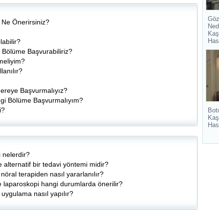
Göz
 Ne Önerirsiniz?
Ned
Kaş
Has
abilir?
gi Bölüme Başvurabiliriz?
emeliyim?
lanılır?
Nereye Başvurmalıyız?
angi Bölüme Başvurmalıyım?
i?
Bot
Kaş
Has
i nelerdir?
alternatif bir tedavi yöntemi midir?
öral terapiden nasıl yararlanılır?
 laparoskopi hangi durumlarda önerilir?
 uygulama nasıl yapılır?