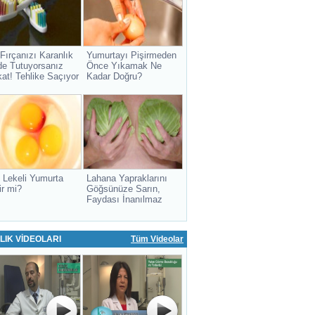
 Fırçanızı Karanlık
Yumurtayı Pişirmeden
de Tutuyorsanız
Önce Yıkamak Ne
kat! Tehlike Saçıyor
Kadar Doğru?
 Lekeli Yumurta
Lahana Yapraklarını
ir mi?
Göğsünüze Sarın,
Faydası İnanılmaz
LIK VİDEOLARI
Tüm Videolar