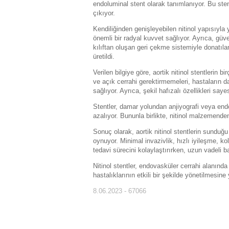
endoluminal stent olarak tanımlanıyor. Bu sten
çıkıyor.
Kendiliğinden genişleyebilen nitinol yapısıyla
önemli bir radyal kuvvet sağlıyor. Ayrıca, güven
kılıftan oluşan geri çekme sistemiyle donatıla
üretildi.
Verilen bilgiye göre, aortik nitinol stentlerin 
ve açık cerrahi gerektirmemeleri, hastaların d
sağlıyor. Ayrıca, şekil hafızalı özellikleri say
Stentler, damar yolundan anjiyografi veya endov
azalıyor. Bununla birlikte, nitinol malzemende
Sonuç olarak, aortik nitinol stentlerin sunduğu
oynuyor. Minimal invazivlik, hızlı iyileşme, kol
tedavi sürecini kolaylaştırırken, uzun vadeli b
Nitinol stentler, endovasküler cerrahi alanında
hastalıklarının etkili bir şekilde yönetilmesine
8.06.2023 - 67066