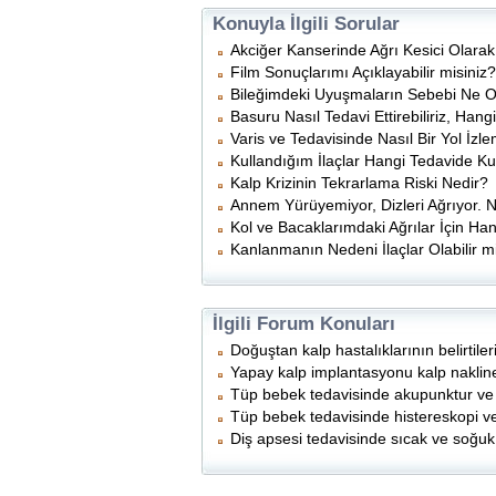
Konuyla İlgili Sorular
Akciğer Kanserinde Ağrı Kesici Olarak
Film Sonuçlarımı Açıklayabilir misiniz?
Bileğimdeki Uyuşmaların Sebebi Ne Ol
Basuru Nasıl Tedavi Ettirebiliriz, Han
Varis ve Tedavisinde Nasıl Bir Yol İzl
Kullandığım İlaçlar Hangi Tedavide Kul
Kalp Krizinin Tekrarlama Riski Nedir?
Annem Yürüyemiyor, Dizleri Ağrıyor. 
Kol ve Bacaklarımdaki Ağrılar İçin H
Kanlanmanın Nedeni İlaçlar Olabilir m
İlgili Forum Konuları
Doğuştan kalp hastalıklarının belirtiler
Yapay kalp implantasyonu kalp nakline 
Tüp bebek tedavisinde akupunktur ve n
Tüp bebek tedavisinde histereskopi ve
Diş apsesi tedavisinde sıcak ve soğuk