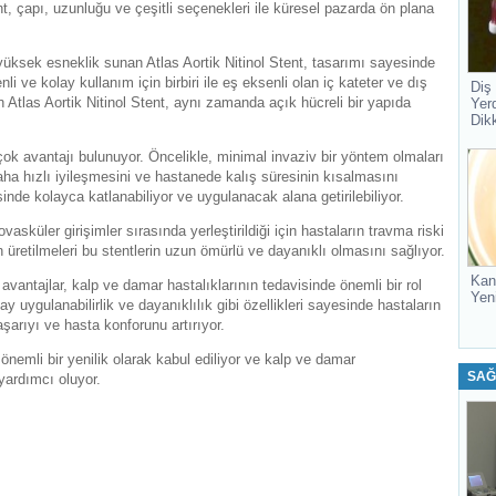
t, çapı, uzunluğu ve çeşitli seçenekleri ile küresel pazarda ön plana
 yüksek esneklik sunan Atlas Aortik Nitinol Stent, tasarımı sayesinde
li ve kolay kullanım için birbiri ile eş eksenli olan iç kateter ve dış
Diş
n Atlas Aortik Nitinol Stent, aynı zamanda açık hücreli bir yapıda
Yer
Dik
birçok avantajı bulunuyor. Öncelikle, minimal invaziv bir yöntem olmaları
aha hızlı iyileşmesini ve hastanede kalış süresinin kısalmasını
esinde kolayca katlanabiliyor ve uygulanacak alana getirilebiliyor.
asküler girişimler sırasında yerleştirildiği için hastaların travma riski
n üretilmeleri bu stentlerin uzun ömürlü ve dayanıklı olmasını sağlıyor.
Kan
 avantajlar, kalp ve damar hastalıklarının tedavisinde önemli bir rol
Yen
ay uygulanabilirlik ve dayanıklılık gibi özellikleri sayesinde hastaların
aşarıyı ve hasta konforunu artırıyor.
 önemli bir yenilik olarak kabul ediliyor ve kalp ve damar
SAĞ
 yardımcı oluyor.