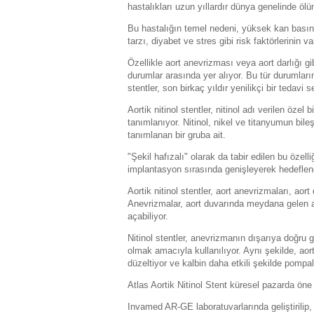
hastalıkları uzun yıllardır dünya genelinde ölü
Bu hastalığın temel nedeni, yüksek kan basınc
tarzı, diyabet ve stres gibi risk faktörlerinin va
Özellikle aort anevrizması veya aort darlığı g
durumlar arasında yer alıyor. Bu tür durumların t
stentler, son birkaç yıldır yenilikçi bir tedavi 
Aortik nitinol stentler, nitinol adı verilen özel
tanımlanıyor. Nitinol, nikel ve titanyumun bile
tanımlanan bir gruba ait.
"Şekil hafızalı" olarak da tabir edilen bu özelli
implantasyon sırasında genişleyerek hedeflene
Aortik nitinol stentler, aort anevrizmaları, aort
Anevrizmalar, aort duvarında meydana gelen a
açabiliyor.
Nitinol stentler, anevrizmanın dışarıya doğru
olmak amacıyla kullanılıyor. Aynı şekilde, aor
düzeltiyor ve kalbin daha etkili şekilde pompa
Atlas Aortik Nitinol Stent küresel pazarda öne
Invamed AR-GE laboratuvarlarında geliştirilip, 