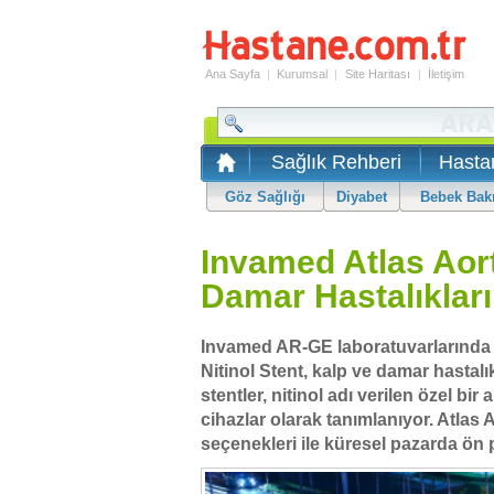
Ana Sayfa
|
Kurumsal
|
Site Haritası
|
İletişim
Sağlık Rehberi
Hasta
Göz Sağlığı
Diyabet
Bebek Bak
Invamed Atlas Aort
Damar Hastalıkları
Invamed AR-GE laboratuvarlarında ge
Nitinol Stent, kalp ve damar hastalık
stentler, nitinol adı verilen özel bir
cihazlar olarak tanımlanıyor. Atlas A
seçenekleri ile küresel pazarda ön p