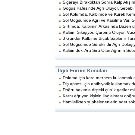
Sigarayı Bıraktıktan Sonra Kalp Atışım
Göğüs Kafesinde Ağrı Oluyor. Sebebi 
Sol Kolumda, Kalbimde ve Kürek Kemiği
Sol Göğsümde Ağrı ve Kasılma Var. Se
Sırtımda, Kalbimin Arkasında Bazen d
Kalbim Sıkışıyor, Çarpıntı Oluyor, Vüc
3 Gündür Kalbime Bıçak Saplanır Tarzd
Sol Göğsümde Sürekli Bir Ağrı Dolaşı
Kalbimdeki Ara Sıra Olan Ağrının Sebe
İlgili Forum Konuları
Dolama için kara merhem kullanmak
Diş apsesi için antibiyotik kullanmak
Doğru bakımla dişteki çürük geriler m
Karnı ağrıyan kişinin ilaç alması doğ
Hamilelikten şüphelenenlerin adet sö