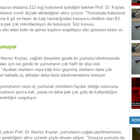
şına ortalama 212 mg) kolesterol içerdiğini belirten Prof. Dr. Koylan,
rece sınırlı ölçüde etkilediğinin altını çiziyor: "Yumurtada kolesterol
na 6 gr) ve hepsi de kalp hastalığından koruyucu nitelikte olan B2,
aşka pek çok mikrobesleyici de bulunuyor. Söz konusu
 etki eden kolin ile görme kaybını engelleyici etki gösteren lutein ve
lunuyor
. Nevrez Koylan, sağlıklı bireylerin günde bir yumurta tüketmesinde
arı için ise günde bir yumurtanın çok hafif de olsa riski
 "diyabeti olanların veya kalp krizi geçirmiş olanların daha çok
se haftada üç defadan daha fazla tüketmemelerini öneriyor.
yumurtanın veya üç yumurtalı omletlerin faydalı olduğu sonucunu
urtanın ayrıca kek, pasta ve daha pek çok gıda da kullanıldığını
erektiğini vurguluyor.
FOT
kat çeken Prof. Dr. Nevrez Koylan, yumurtanın yağda pişirilmemesini,
 gerektiğinin altını çizerek şöyle devam ediyor: "Sonuçta yumurta da