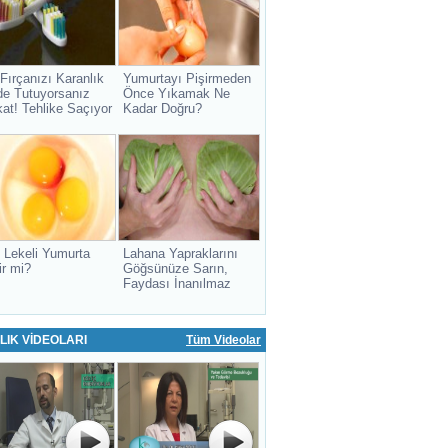
 Fırçanızı Karanlık
Yumurtayı Pişirmeden
de Tutuyorsanız
Önce Yıkamak Ne
kat! Tehlike Saçıyor
Kadar Doğru?
 Lekeli Yumurta
Lahana Yapraklarını
ir mi?
Göğsünüze Sarın,
Faydası İnanılmaz
LIK VİDEOLARI
Tüm Videolar