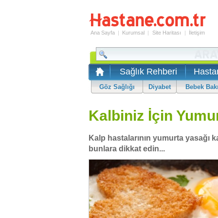
Ana Sayfa
|
Kurumsal
|
Site Haritası
|
İletişim
Sağlık Rehberi
Hasta
Göz Sağlığı
Diyabet
Bebek Bak
Kalbiniz İçin Yumu
Kalp hastalarının yumurta yasağı kal
bunlara dikkat edin...