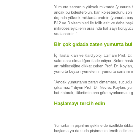
Yumurta sarısının yüksek miktarda (yumurta ba
ancak bu kolesterolün, kan kolesterolünü son de
dışında yüksek miktarda protein (yumurta başı
B12 ve D vitaminleri ile folik asit ve daha b
mikrobesleyicilerin arasında hafızayı koruyucu
sıralanabilir. "
Bir çok gıdada zaten yumurta bu
İç Hastalıkları ve Kardiyoloji Uzmanı Prof. Dr
sakıncası olmadığını ifade ediyor. Şeker hastal
artırabileceğine dikkat çeken Prof. Dr. Koylan,
yumurta beyazı yemelerini, yumurta sarısını i
"Ancak yumurtanın zararı olmaması, sucuklu 
çıkarmaz " diyen Prof. Dr. Nevrez Koylan, yum
hatırlatarak, tüketimin ona göre ayarlanması g
Haşlamayı tercih edin
Yumurtanın pişirilme şekline de özellikle dik
haşlama ya da suda pişirmenin tercih edilmesi