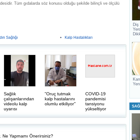
addesidir. Tüm gıdalarda söz konusu olduğu şekilde bilinçli ve ölçülü
Diş
Yer
Dik
dın Sağlığı
Kalp Hastalıkları
Kan
Yen
Sağlık
"Oruç tutmak
COVID-19
çalışanlarından
kalp hastalarını
pandemisi
videolu kalp
olumlu etkiliyor"
tansiyonu
SAĞ
uyarısı
yükseltiyor
r. Ne Yapmamı Önerirsiniz?