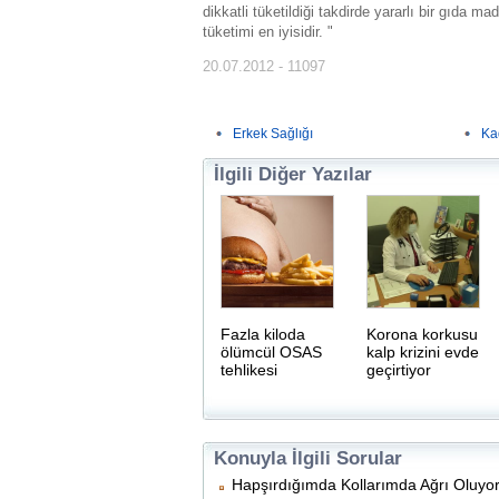
dikkatli tüketildiği takdirde yararlı bir gıda m
tüketimi en iyisidir. "
20.07.2012 - 11097
Erkek Sağlığı
Ka
İlgili Diğer Yazılar
Fazla kiloda
Korona korkusu
ölümcül OSAS
kalp krizini evde
tehlikesi
geçirtiyor
Konuyla İlgili Sorular
Hapşırdığımda Kollarımda Ağrı Oluyo