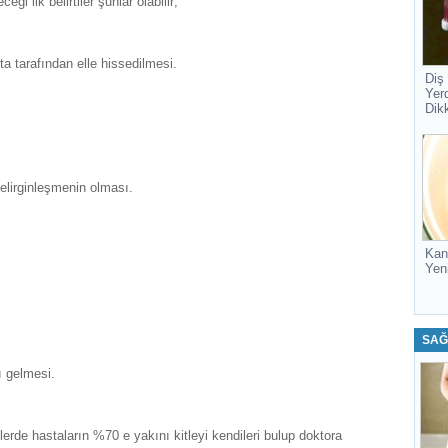
i ilk belirtiler şunlar olabilir;
ta tarafından elle hissedilmesi.
Diş
Yer
Dik
.
elirginleşmenin olması.
Kan
Yen
SAĞ
ı gelmesi.
erde hastaların %70 e yakını kitleyi kendileri bulup doktora