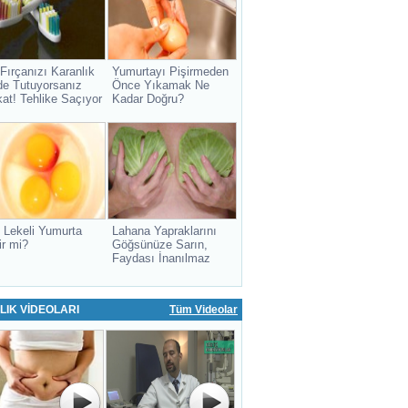
 Fırçanızı Karanlık
Yumurtayı Pişirmeden
de Tutuyorsanız
Önce Yıkamak Ne
kat! Tehlike Saçıyor
Kadar Doğru?
 Lekeli Yumurta
Lahana Yapraklarını
ir mi?
Göğsünüze Sarın,
Faydası İnanılmaz
LIK VİDEOLARI
Tüm Videolar