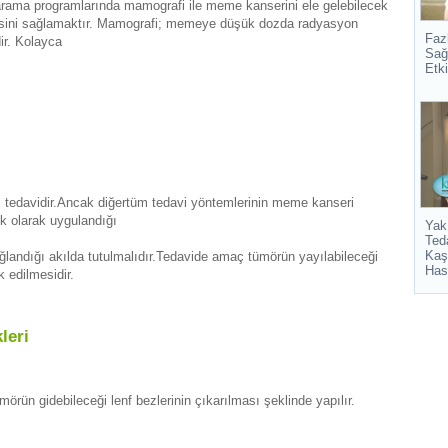
rama programlarında mamografi ile meme kanserini ele gelebilecek
isini sağlamaktır. Mamografi; memeye düşük dozda radyasyon
Fazl
ir. Kolayca
Sağ
Etki
 tedavidir.Ancak diğertüm tedavi yöntemlerinin meme kanseri
ek olarak uygulandığı
Yak
Ted
Kaş
ağlandığı akılda tutulmalıdır.Tedavide amaç tümörün yayılabileceği
Has
 edilmesidir.
leri
örün gidebileceği lenf bezlerinin çıkarılması şeklinde yapılır.