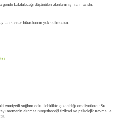
 geride kalabileceği düşünülen alanların ışınlanmasıdır.
sayılan kanser hücrelerinin yok edilmesidir.
eri
i emniyetli sağlam doku ilebirlikte çıkarıldığı ameliyatlardır.Bu
ı memenin alınmasınıngetireceği fiziksel ve psikolojik travma ile
ır.