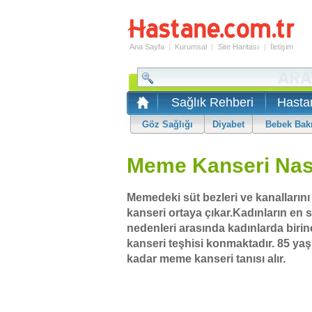
Ana Sayfa
|
Kurumsal
|
Site Haritası
|
İletişim
Sağlık Rehberi
Hasta
Göz Sağlığı
Diyabet
Bebek Bak
Meme Kanseri Nas
Memedeki süt bezleri ve kanalların
kanseri ortaya çıkar.Kadınların en 
nedenleri arasında kadınlarda birin
kanseri teşhisi konmaktadır. 85 yaş
kadar meme kanseri tanısı alır.