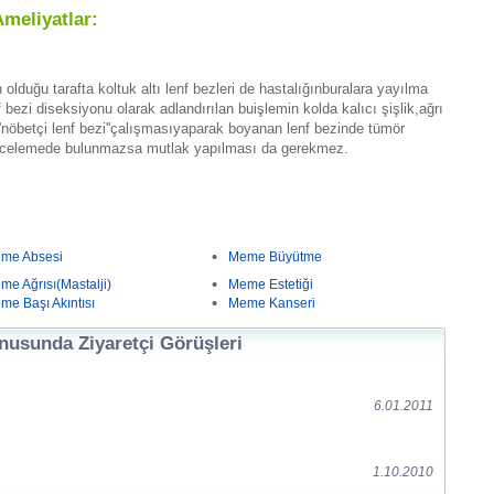
meliyatlar:
olduğu tarafta koltuk altı lenf bezleri de hastalığınburalara yayılma
enf bezi diseksiyonu olarak adlandırılan buişlemin kolda kalıcı şişlik,ağrı
''nöbetçi lenf bezi''çalışmasıyaparak boyanan lenf bezinde tümör
k incelemede bulunmazsa mutlak yapılması da gerekmez.
me Absesi
Meme Büyütme
me Ağrısı(Mastalji)
Meme Estetiği
me Başı Akıntısı
Meme Kanseri
usunda Ziyaretçi Görüşleri
6.01.2011
1.10.2010