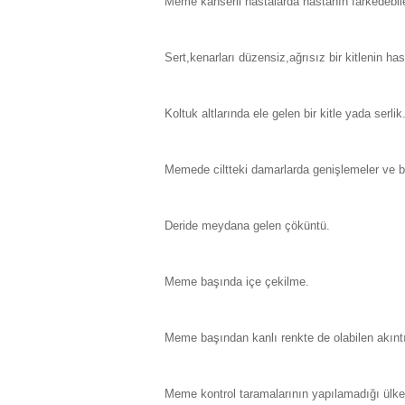
Meme kanserli hastalarda hastanın farkedebileceğ
Sert,kenarları düzensiz,ağrısız bir kitlenin has
Koltuk altlarında ele gelen bir kitle yada serlik
Memede ciltteki damarlarda genişlemeler ve b
Deride meydana gelen çöküntü.
Meme başında içe çekilme.
Meme başından kanlı renkte de olabilen akınt
Meme kontrol taramalarının yapılamadığı ülkel