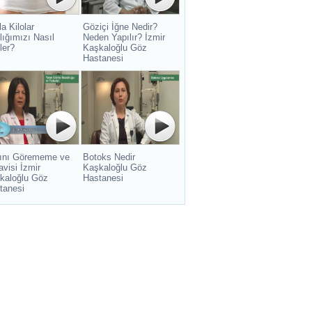
a Kilolar
Göziçi İğne Nedir?
lığımızı Nasıl
Neden Yapılır? İzmir
ler?
Kaşkaloğlu Göz
Hastanesi
ını Görememe ve
Botoks Nedir
avisi İzmir
Kaşkaloğlu Göz
kaloğlu Göz
Hastanesi
tanesi