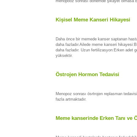
menopooz sonrası dönemde şikayet olmasa bile 
Kişisel Meme Kanseri Hikayesi
Daha önce bir memede kanser saptanan hastal
daha fazladır.Ailede meme kanseri hikayesi:Bi
daha fazladır. Uzun fertilizasyon:Erken adet
yüksektir.
Östrojen Hormon Tedavisi
Menopoz sonrası ösrtrojen replasman tedavisi 
fazla artmaktadır.
Meme kanserinde Erken Tanı ve 