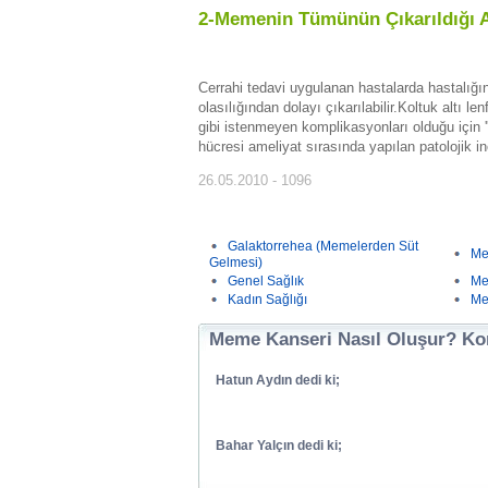
2-Memenin Tümünün Çıkarıldığı A
Cerrahi tedavi uygulanan hastalarda hastalığın 
olasılığından dolayı çıkarılabilir.Koltuk altı l
gibi istenmeyen komplikasyonları olduğu için 
hücresi ameliyat sırasında yapılan patoloji
26.05.2010 - 1096
Galaktorrehea (Memelerden Süt
Me
Gelmesi)
Genel Sağlık
Me
Kadın Sağlığı
Me
Meme Kanseri Nasıl Oluşur? Kon
Hatun Aydın dedi ki;
Bahar Yalçın dedi ki;