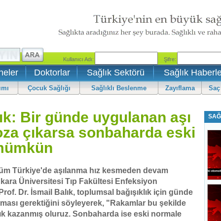
neler
Doktorlar
Sağlık Sektörü
Sağlık Haberle
ımı
Çocuk Sağlığı
Sağlıklı Beslenme
Zayıflama
Saç
lık: Bir günde uygulanan aşı
SAĞ
oza çıkarsa sonbaharda eski
 mümkün
üm Türkiye'de aşılanma hız kesmeden devam
nkara Üniversitesi Tıp Fakültesi Enfeksiyon
Prof. Dr. İsmail Balık, toplumsal bağışıklık için günde
ılması gerektiğini söyleyerek, "Rakamlar bu şekilde
lık kazanmış oluruz. Sonbaharda ise eski normale