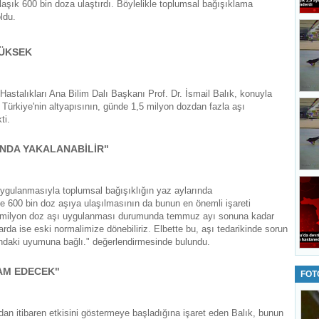
laşık 600 bin doza ulaştırdı. Böylelikle toplumsal bağışıklama
ldu.
YÜKSEK
Hastalıkları Ana Bilim Dalı Başkanı Prof. Dr. İsmail Balık, konuyla
a Türkiye'nin altyapısının, günde 1,5 milyon dozdan fazla aşı
ti.
INDA YAKALANABİLİR"
uygulanmasıyla toplumsal bağışıklığın yaz aylarında
de 600 bin doz aşıya ulaşılmasının da bunun en önemli işareti
 1 milyon doz aşı uygulanması durumunda temmuz ayı sonuna kadar
arda ise eski normalimize dönebiliriz. Elbette bu, aşı tedarikinde sorun
daki uyumuna bağlı." değerlendirmesinde bulundu.
VAM EDECEK"
FOT
an itibaren etkisini göstermeye başladığına işaret eden Balık, bunun