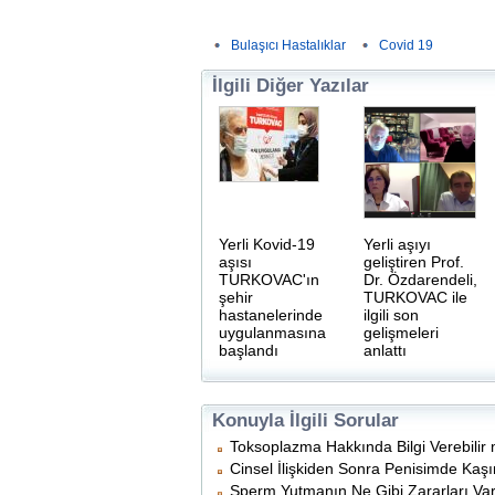
Bulaşıcı Hastalıklar
Covid 19
İlgili Diğer Yazılar
Yerli Kovid-19
Yerli aşıyı
aşısı
geliştiren Prof.
TURKOVAC'ın
Dr. Özdarendeli,
şehir
TURKOVAC ile
hastanelerinde
ilgili son
uygulanmasına
gelişmeleri
başlandı
anlattı
Konuyla İlgili Sorular
Toksoplazma Hakkında Bilgi Verebilir 
Cinsel İlişkiden Sonra Penisimde Kaşınt
Sperm Yutmanın Ne Gibi Zararları Var