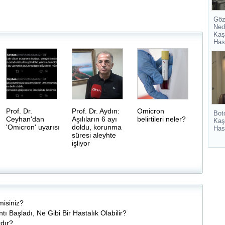
Göz
Ned
Kaş
Has
Prof. Dr.
Prof. Dr. Aydın:
Omicron
Bot
Ceyhan'dan
Aşılıların 6 ayı
belirtileri neler?
Kaş
'Omicron' uyarısı
doldu, korunma
Has
süresi aleyhte
işliyor
misiniz?
ı Başladı, Ne Gibi Bir Hastalık Olabilir?
dır?