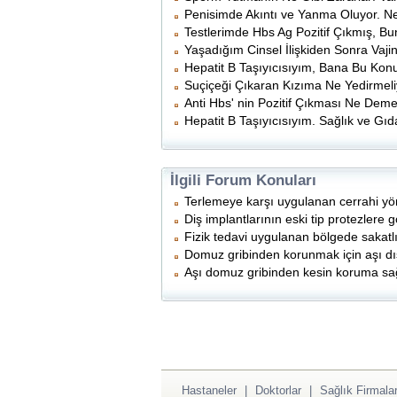
Penisimde Akıntı ve Yanma Oluyor. 
Testlerimde Hbs Ag Pozitif Çıkmış, B
Yaşadığım Cinsel İlişkiden Sonra Vaj
Hepatit B Taşıyıcısıyım, Bana Bu Konud
Suçiçeği Çıkaran Kızıma Ne Yedirmel
Anti Hbs' nin Pozitif Çıkması Ne Dem
Hepatit B Taşıyıcısıyım. Sağlık ve Gı
İlgili Forum Konuları
Terlemeye karşı uygulanan cerrahi yö
Diş implantlarının eski tip protezlere g
Fizik tedavi uygulanan bölgede sakat
Domuz gribinden korunmak için aşı dı
Aşı domuz gribinden kesin koruma sa
Hastaneler
|
Doktorlar
|
Sağlık Firmalar