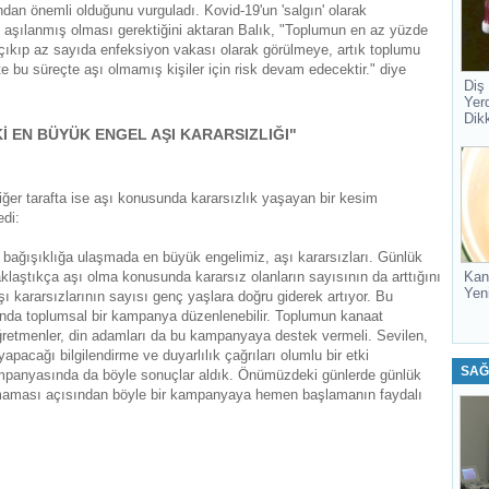
ndan önemli olduğunu vurguladı. Kovid-19'un 'salgın' olarak
 aşılanmış olması gerektiğini aktaran Balık, "Toplumun en az yüzde
n çıkıp az sayıda enfeksiyon vakası olarak görülmeye, artık toplumu
te bu süreçte aşı olmamış kişiler için risk devam edecektir." diye
Diş
Yer
Dik
 EN BÜYÜK ENGEL AŞI KARARSIZLIĞI"
diğer tarafta ise aşı konusunda kararsızlık yaşayan bir kesim
edi:
l bağışıklığa ulaşmada en büyük engelimiz, aşı kararsızları. Günlük
Kan
klaştıkça aşı olma konusunda kararsız olanların sayısının da arttığını
Yen
ı kararsızlarının sayısı genç yaşlara doğru giderek artıyor. Bu
ında toplumsal bir kampanya düzenlenebilir. Toplumun kanaat
r, öğretmenler, din adamları da bu kampanyaya destek vermeli. Sevilen,
apacağı bilgilendirme ve duyarlılık çağrıları olumlu bir etki
SAĞ
mpanyasında da böyle sonuçlar aldık. Önümüzdeki günlerde günlük
maması açısından böyle bir kampanyaya hemen başlamanın faydalı