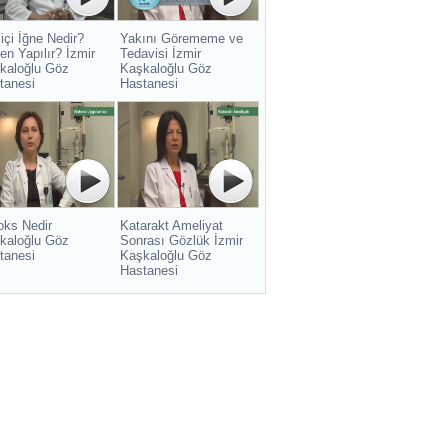
içi İğne Nedir?
Yakını Görememe ve
en Yapılır? İzmir
Tedavisi İzmir
kaloğlu Göz
Kaşkaloğlu Göz
tanesi
Hastanesi
oks Nedir
Katarakt Ameliyat
kaloğlu Göz
Sonrası Gözlük İzmir
tanesi
Kaşkaloğlu Göz
Hastanesi