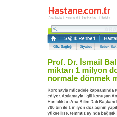
Ana Sayfa
|
Kurumsal
|
Site Haritası
|
İletişim
Sağlık Rehberi
Hasta
Göz Sağlığı
Diyabet
Bebek Bak
Prof. Dr. İsmail Ba
miktarı 1 milyon d
normale dönmek
Koronayla mücadele kapsamında t
ediyor. Aşılamayla ilgili konuşan A
Hastalıkları Ana Bilim Dalı Başkanı 
700 bin ile 1 milyon doz aşının yap
yükselirse, temmuz ayında bağışık