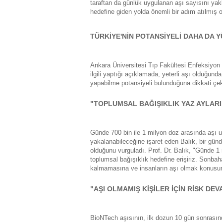
taraftan da günlük uygulanan aşı sayısını yak
hedefine giden yolda önemli bir adım atılmış o
TÜRKİYE'NİN POTANSİYELİ DAHA DA 
Ankara Üniversitesi Tıp Fakültesi Enfeksiyon 
ilgili yaptığı açıklamada, yeterli aşı olduğund
yapabilme potansiyeli bulunduğuna dikkati çek
"TOPLUMSAL BAĞIŞIKLIK YAZ AYLAR
Günde 700 bin ile 1 milyon doz arasında aşı 
yakalanabileceğine işaret eden Balık, bir gün
olduğunu vurguladı. Prof. Dr. Balık, "Günde
toplumsal bağışıklık hedefine erişiriz. Sonbah
kalmamasına ve insanların aşı olmak konusun
"AŞI OLMAMIŞ KİŞİLER İÇİN RİSK DE
BioNTech aşısının, ilk dozun 10 gün sonrasınd