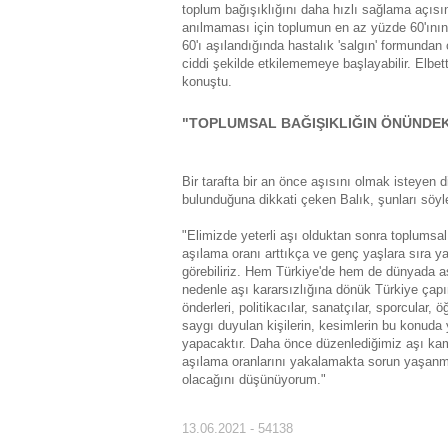
toplum bağışıklığını daha hızlı sağlama açısı
anılmaması için toplumun en az yüzde 60'ının
60'ı aşılandığında hastalık 'salgın' formunda
ciddi şekilde etkilememeye başlayabilir. Elbet
konuştu.
"TOPLUMSAL BAĞIŞIKLIĞIN ÖNÜNDEKİ
Bir tarafta bir an önce aşısını olmak isteyen 
bulunduğuna dikkati çeken Balık, şunları söyl
"Elimizde yeterli aşı olduktan sonra toplumsa
aşılama oranı arttıkça ve genç yaşlara sıra ya
görebiliriz. Hem Türkiye'de hem de dünyada aş
nedenle aşı kararsızlığına dönük Türkiye çap
önderleri, politikacılar, sanatçılar, sporcula
saygı duyulan kişilerin, kesimlerin bu konuda y
yapacaktır. Daha önce düzenlediğimiz aşı ka
aşılama oranlarını yakalamakta sorun yaşan
olacağını düşünüyorum."
13.06.2021 - 54138