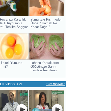
 Fırçanızı Karanlık
Yumurtayı Pişirmeden
de Tutuyorsanız
Önce Yıkamak Ne
kat! Tehlike Saçıyor
Kadar Doğru?
 Lekeli Yumurta
Lahana Yapraklarını
ir mi?
Göğsünüze Sarın,
Faydası İnanılmaz
LIK VİDEOLARI
Tüm Videolar