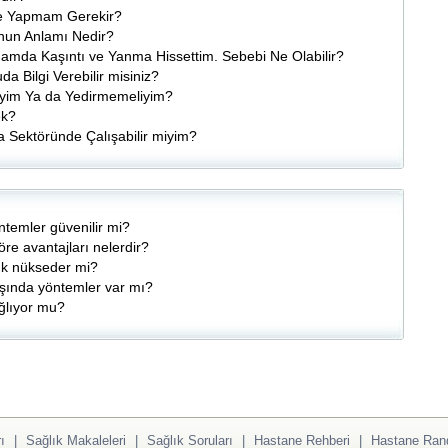
Ne Yapmam Gerekir?
unun Anlamı Nedir?
inamda Kaşıntı ve Yanma Hissettim. Sebebi Ne Olabilir?
a Bilgi Verebilir misiniz?
iyim Ya da Yedirmemeliyim?
ek?
da Sektöründe Çalışabilir miyim?
ntemler güvenilir mi?
öre avantajları nelerdir?
lık nükseder mi?
şında yöntemler var mı?
ğlıyor mu?
ı
|
Sağlık Makaleleri
|
Sağlık Soruları
|
Hastane Rehberi
|
Hastane Ran