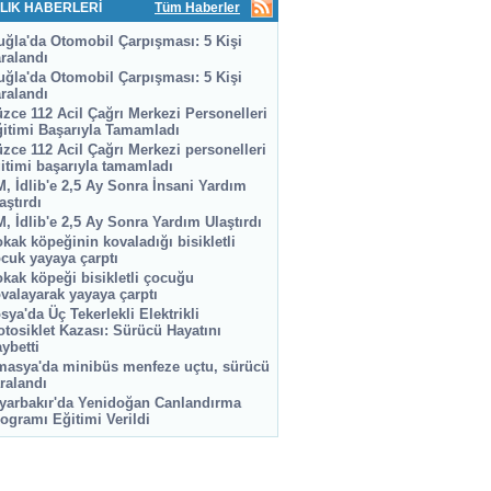
LIK HABERLERİ
Tüm Haberler
ğla'da Otomobil Çarpışması: 5 Kişi
ralandı
ğla'da Otomobil Çarpışması: 5 Kişi
ralandı
zce 112 Acil Çağrı Merkezi Personelleri
itimi Başarıyla Tamamladı
zce 112 Acil Çağrı Merkezi personelleri
itimi başarıyla tamamladı
, İdlib'e 2,5 Ay Sonra İnsani Yardım
aştırdı
, İdlib'e 2,5 Ay Sonra Yardım Ulaştırdı
kak köpeğinin kovaladığı bisikletli
cuk yayaya çarptı
kak köpeği bisikletli çocuğu
valayarak yayaya çarptı
sya'da Üç Tekerlekli Elektrikli
tosiklet Kazası: Sürücü Hayatını
ybetti
asya'da minibüs menfeze uçtu, sürücü
ralandı
yarbakır'da Yenidoğan Canlandırma
ogramı Eğitimi Verildi