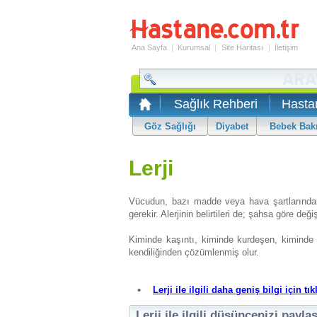
Ana Sayfa
|
Kurumsal
|
Site Haritası
|
İletişim
Sağlık Rehberi
Hasta
Göz Sağlığı
Diyabet
Bebek Bak
Lerji
Vücudun, bazı madde veya hava şartlarından 
gerekir. Alerjinin belirtileri de; şahsa göre değiş
Kiminde kaşıntı, kiminde kurdeşen, kiminde 
kendiliğinden çözümlenmiş olur.
Lerji ile ilgili daha geniş bilgi için tık
Lerji ile ilgili düşüncenizi payla