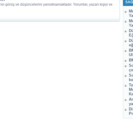
SAĞ
nin görüş ve düşüncelerini yansıtmamaktadır. Yorumlar, yazan kişiyi ve
Mu
Ya
Mu
Ya
Dü
Eğ
Dü
eğ
BM
Ul
BM
So
ço
So
ko
To
Mo
Ka
Am
ya
Di
Pr