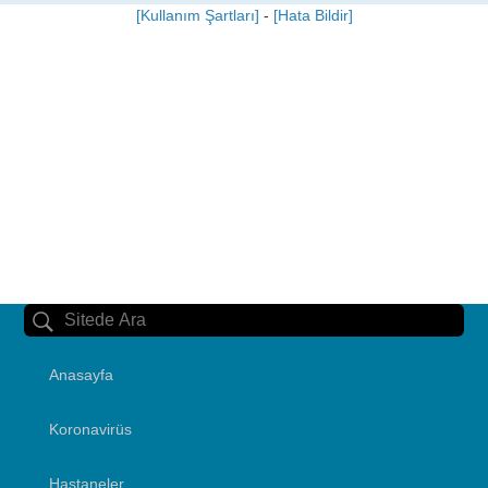
[Kullanım Şartları]
-
[Hata Bildir]
Anasayfa
Koronavirüs
Hastaneler