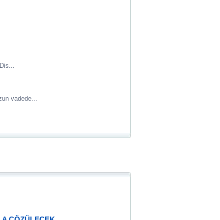
Dis...
uzun vadede...
YLA ÇÖZÜLECEK