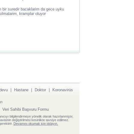
 bir suredir bacaklarim da gece uyku
ilmalarim, kramplar oluyor
devu
|
Hastane
|
Doktor
|
Koronavirüs
rı
|
Veri Sahibi Başvuru Formu
anıcıyı bilgilendirmeye yönelik olarak hazırlanmıştır,
visinin değiştirilmesi kesinlikte tavsiye edilmez.
erektirir.
Devamını okumak için tıklayın.