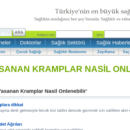
neler
Doktorlar
Sağlık Sektörü
Sağlık Haberle
ımı
Çocuk Sağlığı
Sağlıklı Beslenme
Zayıflama
Saç
ASANAN KRAMPLAR NASİL ONL
Yasanan Kramplar Nasil Onlenebilir'
lara dikkat
ina denk gelmesiyle bircok kisi tatilini denizde gecirmek icin sahillere akin e
et Ağrıları
eya adet sirasinda siddetli kramplar yasayabilirler