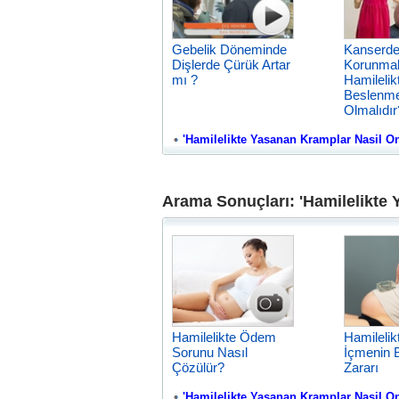
Gebelik Döneminde
Kanserd
Dişlerde Çürük Artar
Korunmak
mı ?
Hamilelik
Beslenme
Olmalıdır
'Hamilelikte Yasanan Kramplar Nasil Onle
Arama Sonuçları: 'Hamilelikte 
Hamilelikte Ödem
Hamilelik
Sorunu Nasıl
İçmenin 
Çözülür?
Zararı
'Hamilelikte Yasanan Kramplar Nasil Onle