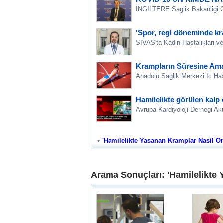
INGILTERE Saglik Bakanligi Geno
'Spor, regl döneminde kra
SIVAS'ta Kadin Hastaliklari v
Krampların Süresine Ama
Anadolu Saglik Merkezi Ic Has
Hamilelikte görülen kalp 
Avrupa Kardiyoloji Dernegi Aku
'Hamilelikte Yasanan Kramplar Nasil Onle
Arama Sonuçları: 'Hamilelikte 