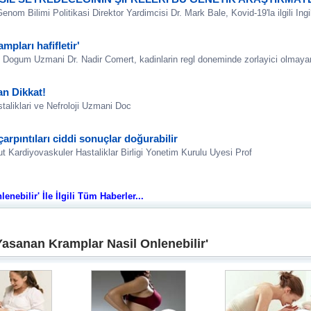
m Bilimi Politikasi Direktor Yardimcisi Dr. Mark Bale, Kovid-19'la ilgili Ingil
mpları hafifletir'
e Dogum Uzmani Dr. Nadir Comert, kadinlarin regl doneminde zorlayici olmayan
n Dikkat!
taliklari ve Nefroloji Uzmani Doc
çarpıntıları ciddi sonuçlar doğurabilir
t Kardiyovaskuler Hastaliklar Birligi Yonetim Kurulu Uyesi Prof
nebilir' İle İlgili Tüm Haberler...
Yasanan Kramplar Nasil Onlenebilir'