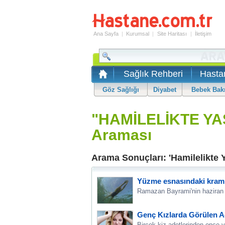
Ana Sayfa
|
Kurumsal
|
Site Haritası
|
İletişim
Sağlık Rehberi
Hasta
Göz Sağlığı
Diyabet
Bebek Bak
"HAMİLELİKTE Y
Araması
Arama Sonuçları: 'Hamilelikte 
Yüzme esnasındaki kramp
Ramazan Bayrami'nin haziran ay
Genç Kızlarda Görülen Ad
Bircok kiz adetlerinden once v