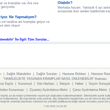
Olabilir?
r ve kramplar var. Ara sira
 geciyordu
Merhaba hocam. Yaklasik 6 ayi askin
esnasinda iken aniden baldirimda kas
riyor. Ne Yapmalıyım?
n sol tarafina ani kramplar giriyor ve
ve ates oluyor
nebilir' İle İlgili Tüm Sorular...
ı
|
Sağlık Makaleleri
|
Sağlık Soruları
|
Hastane Rehberi
|
Hastane Ran
"HAMİLELİKTE YASANAN KRAMPLAR NASİL ONLENEBİLİR" Araması
na Sayfa
|
Kurumsal
|
Site Haritası
|
İletişim
|
Haber
|
Seçim Sonuçla
Verilen Korunması
|
Ziyaretçi Aydınlatma Metni
|
Çerez Aydınlatma Metni
l teşhis ya da tedavi yönteminin seçimi için doğrudan kullanılmamalıdır. Sitemizdeki içerik kull
için kullanılamaz. Bu kaynaktan yola çıkarak, ilaç tedavisine başlanması ya da mevcut ilaç teda
angi bir ortamda basılması sitemizin bu yöndeki politikasına bağlı olarak önceden yazılı izin g
7.08.2026 10:29:36