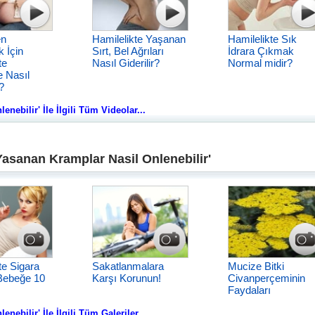
en
Hamilelikte Yaşanan
Hamilelikte Sık
 İçin
Sırt, Bel Ağrıları
İdrara Çıkmak
te
Nasıl Giderilir?
Normal midir?
 Nasıl
?
nebilir' İle İlgili Tüm Videolar...
Yasanan Kramplar Nasil Onlenebilir'
te Sigara
Sakatlanmalara
Mucize Bitki
Bebeğe 10
Karşı Korunun!
Civanperçeminin
Faydaları
nebilir' İle İlgili Tüm Galeriler...