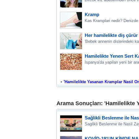
Kramp
Kas Kramplari nedir? Denizde 
Her hamilelikte diş çürür 
'Bebek annenin dislerindeki kal
Hamilelikte Yenen Sert Ka
Ispanya'da yapilan yeni bir ar
'Hamilelikte Yasanan Kramplar Nasil Onle
Arama Sonuçları: 'Hamilelikte 
Sağlikli Beslenme ile Nasi
Saglikli Beslenme ile Nasil Zay
KOVİD-19'UN KİMDE N