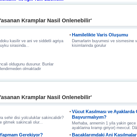
Yasanan Kramplar Nasil Onlenebilir'
Hamilelikte Varis Oluşumu
oku kasilir ve ani ve siddetli agriya
Damarlarin buyumesi ve sismesine va
 uyku sirasinda...
kisimlarinda gorulur
incali oldugunu dusunur. Bunlar
ilendirmeden olmaktadir
Yasanan Kramplar Nasil Onlenebilir'
Vücut Kasılması ve Ayaklarda
Başvurmalıyım?
 sehir disi yolculuklar sakincalidir?
e gitmek sakincali olur...
Merhaba, annemin 1 yila yakin gece 
ayaklarina kramp giriyor) mevcut. Dâ
e Yapmam Gerekiyor?
Bacaklarımdaki Ani Kasılmalar