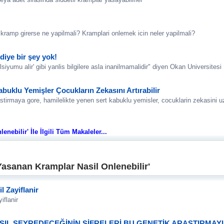
kramp girerse ne yapilmali? Kramplari onlemek icin neler yapilmali?
diye bir şey yok!
siyumu alir' gibi yanlis bilgilere asla inanilmamalidir" diyen Okan Universitesi 
buklu Yemişler Çocukların Zekasını Artırabilir
astirmaya gore, hamilelikte yenen sert kabuklu yemisler, cocuklarin zekasini 
nebilir' İle İlgili Tüm Makaleler...
Yasanan Kramplar Nasil Onlenebilir'
l Zayiflanir
iflanir
ASIL SEYREDECEĞİNİN ŞİFRELERİ BU GENETİK ARAŞTIRMA