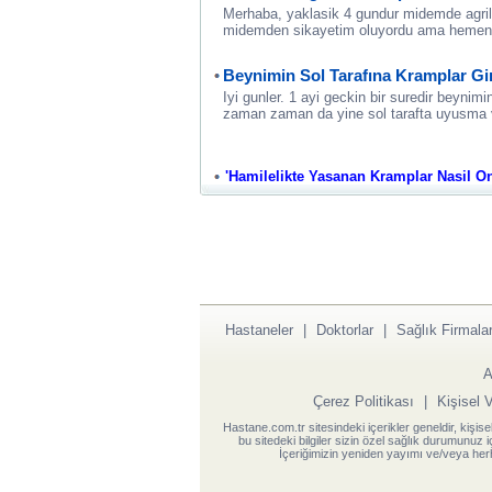
Merhaba, yaklasik 4 gundur midemde agrila
midemden sikayetim oluyordu ama hemen
Beynimin Sol Tarafına Kramplar Gi
Iyi gunler. 1 ayi geckin bir suredir beynimi
zaman zaman da yine sol tarafta uyusma 
'Hamilelikte Yasanan Kramplar Nasil Onle
Hastaneler
|
Doktorlar
|
Sağlık Firmalar
A
Çerez Politikası
|
Kişisel 
Hastane.com.tr sitesindeki içerikler geneldir, kişise
bu sitedeki bilgiler sizin özel sağlık durumunuz 
İçeriğimizin yeniden yayımı ve/veya herh