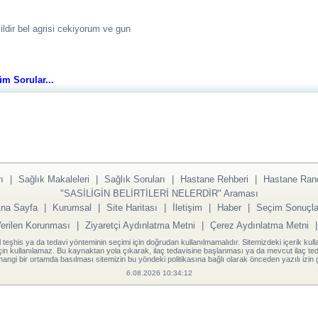
ldir bel agrisi cekiyorum ve gun
Tüm Sorular...
ı
|
Sağlık Makaleleri
|
Sağlık Soruları
|
Hastane Rehberi
|
Hastane Ran
"SASİLİGİN BELİRTİLERİ NELERDİR" Araması
na Sayfa
|
Kurumsal
|
Site Haritası
|
İletişim
|
Haber
|
Seçim Sonuçla
Verilen Korunması
|
Ziyaretçi Aydınlatma Metni
|
Çerez Aydınlatma Metni
l teşhis ya da tedavi yönteminin seçimi için doğrudan kullanılmamalıdır. Sitemizdeki içerik kull
için kullanılamaz. Bu kaynaktan yola çıkarak, ilaç tedavisine başlanması ya da mevcut ilaç teda
angi bir ortamda basılması sitemizin bu yöndeki politikasına bağlı olarak önceden yazılı izin g
6.08.2026 10:34:12