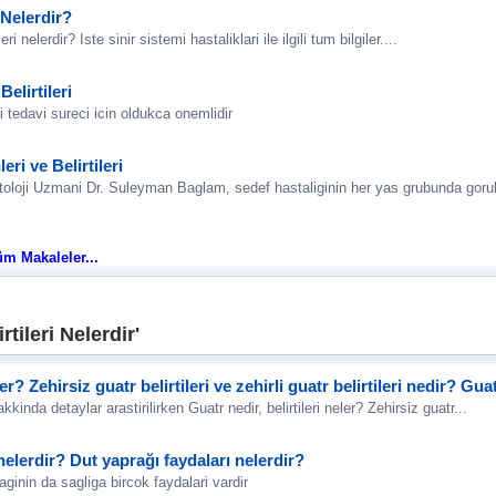
 Nelerdir?
eri nelerdir? Iste sinir sistemi hastaliklari ile ilgili tum bilgiler....
elirtileri
 tedavi sureci icin oldukca onemlidir
ri ve Belirtileri
toloji Uzmani Dr. Suleyman Baglam, sedef hastaliginin her yas grubunda gorule
 Tüm Makaleler...
tileri Nelerdir'
ler? Zehirsiz guatr belirtileri ve zehirli guatr belirtileri nedir? Gu
akkinda detaylar arastirilirken Guatr nedir, belirtileri neler? Zehirsiz guatr...
nelerdir? Dut yaprağı faydaları nelerdir?
ginin da sagliga bircok faydalari vardir