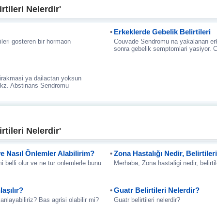
tileri Nelerdir'
Erkeklerde Gebelik Belirtileri
tileri gosteren bir hormaon
Couvade Sendromu na yakalanan erkek
sonra gebelik semptomlari yasiyor. 
i birakmasi ya dailactan yoksun
. Bkz. Abstinans Sendromu
tileri Nelerdir'
ve Nasıl Önlemler Alabilirim?
Zona Hastalığı Nedir, Belirtiler
mi belli olur ve ne tur onlemlerle bunu
Merhaba, Zona hastaligi nedir, belirtil
laşılır?
Guatr Belirtileri Nelerdir?
anlayabiliriz? Bas agrisi olabilir mi?
Guatr belirtileri nelerdir?