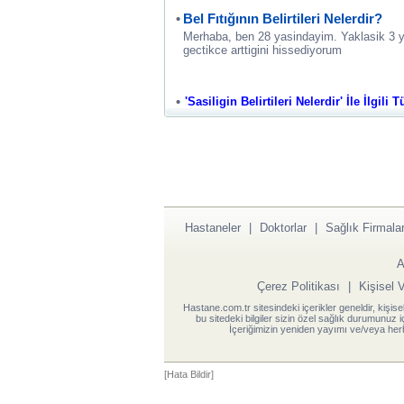
Bel Fıtığının Belirtileri Nelerdir?
Merhaba, ben 28 yasindayim. Yaklasik 3 yi
gectikce arttigini hissediyorum
'Sasiligin Belirtileri Nelerdir' İle İlgili 
Hastaneler
|
Doktorlar
|
Sağlık Firmalar
A
Çerez Politikası
|
Kişisel 
Hastane.com.tr sitesindeki içerikler geneldir, kişise
bu sitedeki bilgiler sizin özel sağlık durumunuz 
İçeriğimizin yeniden yayımı ve/veya herh
[Hata Bildir]