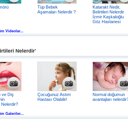
mörü
Tüp Bebek
Katarakt Nedir,
Aşamaları Nelerdir ?
Belirtileri Nelerdir
İzmir Kaşkaloğlu
Göz Hastanesi
Tüm Videolar...
tileri Nelerdir'
ı ve Diş
Çocuğunuz Astım
Normal doğumun
nin
Hastası Olabilir!
avantajları nelerdir
 Nelerdir?
Tüm Galeriler...