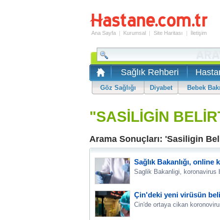
Ana Sayfa
|
Kurumsal
|
Site Haritası
|
İletişim
Sağlık Rehberi
Hasta
Göz Sağlığı
Diyabet
Bebek Bak
"SASİLİGİN BELİR
Arama Sonuçları: 'Sasiligin Belir
Sağlık Bakanlığı, online 
Saglik Bakanligi, koronavirus be
Çin'deki yeni virüsün beli
Cin'de ortaya cikan koronovirus