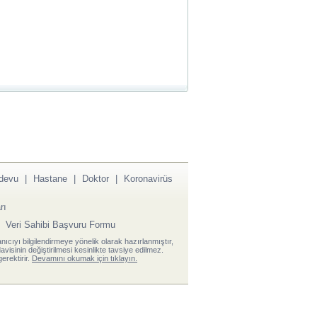
devu
|
Hastane
|
Doktor
|
Koronavirüs
rı
|
Veri Sahibi Başvuru Formu
anıcıyı bilgilendirmeye yönelik olarak hazırlanmıştır,
visinin değiştirilmesi kesinlikte tavsiye edilmez.
erektirir.
Devamını okumak için tıklayın.