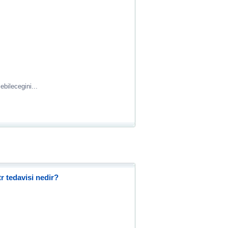
bilecegini...
atr tedavisi nedir?