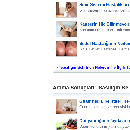
Sinir Sistemi Hastalıkları
Sinir sistemi hastaliklari belirtil
Kanserin Hiç Bilinmeyen B
Kanserin erken teshis edilmesi
Sedef Hastalığının Nedenle
Bitlis Devlet Hastanesi Derma
'Sasiligin Belirtileri Nelerdir' İle İlgili
Arama Sonuçları: 'Sasiligin Belir
Guatr nedir, belirtileri ne
Guatrin belirtileri ve tedavisi h
Dut yaprağının faydaları 
Dutun kendisinin yaninda yapra