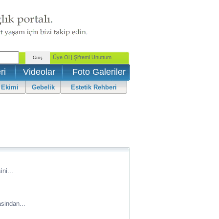
ri
Videolar
Foto Galeriler
 Ekimi
Gebelik
Estetik Rehberi
ini...
asindan...