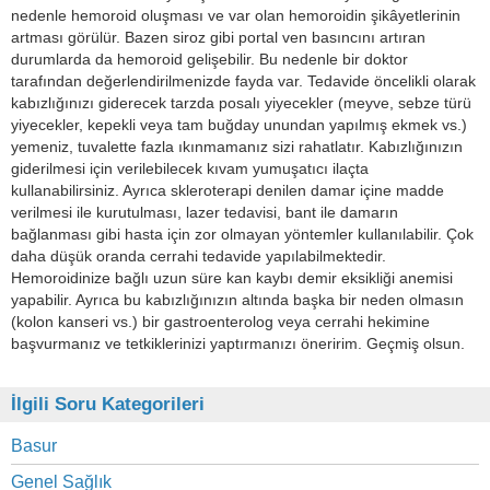
nedenle hemoroid oluşması ve var olan hemoroidin şikâyetlerinin
artması görülür. Bazen siroz gibi portal ven basıncını artıran
durumlarda da hemoroid gelişebilir. Bu nedenle bir doktor
tarafından değerlendirilmenizde fayda var. Tedavide öncelikli olarak
kabızlığınızı giderecek tarzda posalı yiyecekler (meyve, sebze türü
yiyecekler, kepekli veya tam buğday unundan yapılmış ekmek vs.)
yemeniz, tuvalette fazla ıkınmamanız sizi rahatlatır. Kabızlığınızın
giderilmesi için verilebilecek kıvam yumuşatıcı ilaçta
kullanabilirsiniz. Ayrıca skleroterapi denilen damar içine madde
verilmesi ile kurutulması, lazer tedavisi, bant ile damarın
bağlanması gibi hasta için zor olmayan yöntemler kullanılabilir. Çok
daha düşük oranda cerrahi tedavide yapılabilmektedir.
Hemoroidinize bağlı uzun süre kan kaybı demir eksikliği anemisi
yapabilir. Ayrıca bu kabızlığınızın altında başka bir neden olmasın
(kolon kanseri vs.) bir gastroenterolog veya cerrahi hekimine
başvurmanız ve tetkiklerinizi yaptırmanızı öneririm. Geçmiş olsun.
İlgili Soru Kategorileri
Basur
Genel Sağlık