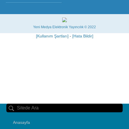
Yeni Medya Elektronik Yayıncılık © 2022
[Kullanım Şartları]
-
[Hata Bildir]
Anasayfa