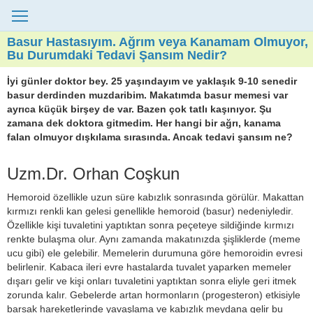
Basur Hastasıyım. Ağrım veya Kanamam Olmuyor,
Bu Durumdaki Tedavi Şansım Nedir?
İyi günler doktor bey. 25 yaşındayım ve yaklaşık 9-10 senedir
basur derdinden muzdaribim. Makatımda basur memesi var
ayrıca küçük birşey de var. Bazen çok tatlı kaşınıyor. Şu
zamana dek doktora gitmedim. Her hangi bir ağrı, kanama
falan olmuyor dışkılama sırasında. Ancak tedavi şansım ne?
Uzm.Dr. Orhan Coşkun
Hemoroid özellikle uzun süre kabızlık sonrasında görülür. Makattan
kırmızı renkli kan gelesi genellikle hemoroid (basur) nedeniyledir.
Özellikle kişi tuvaletini yaptıktan sonra peçeteye sildiğinde kırmızı
renkte bulaşma olur. Aynı zamanda makatınızda şişliklerde (meme
ucu gibi) ele gelebilir. Memelerin durumuna göre hemoroidin evresi
belirlenir. Kabaca ileri evre hastalarda tuvalet yaparken memeler
dışarı gelir ve kişi onları tuvaletini yaptıktan sonra eliyle geri itmek
zorunda kalır. Gebelerde artan hormonların (progesteron) etkisiyle
barsak hareketlerinde yavaşlama ve kabızlık meydana gelir bu