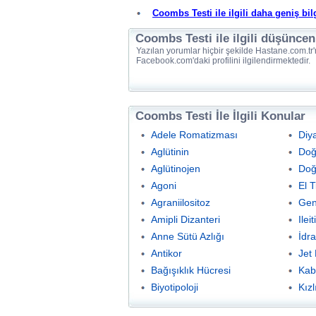
Coombs Testi ile ilgili daha geniş bilg
Coombs Testi ile ilgili düşüncen
Yazılan yorumlar hiçbir şekilde Hastane.com.tr'
Facebook.com'daki profilini ilgilendirmektedir.
Coombs Testi İle İlgili Konular
Adele Romatizması
Diy
Aglütinin
Doğ
Aglütinojen
Doğ
Agoni
El T
Agraniilositoz
Gen
Amipli Dizanteri
Ileit
Anne Sütü Azlığı
İdr
Antikor
Jet
Bağışıklık Hücresi
Kabı
Biyotipoloji
Kızl