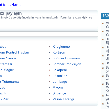
i için tıklayın.
izi paylaşın
SAĞ
nin görüş ve düşüncelerini yansıtmamaktadır. Yorumlar, yazan kişiyi ve
Mu
Ya
Mu
Ya
Dü
Eğ
abet
Kireçlenme
Dü
eğ
um Kontrol Hapları
Kortizon
BM
um Sancısı
Loğusa Humması
Ul
BM
itremesi
Lomber Ponksiyon
So
el Sağlık
Lökopeni
ço
is
Lökositoz
So
ko
ar Tutamama
Lumbago
To
 Lag
Miyom
Mo
Ka
zlık
Şirpençe
Am
ık Zarı
Vajina Estetiği
ya
Di
Pr