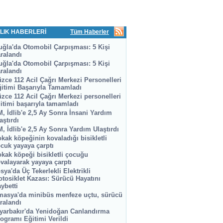
LIK HABERLERİ
Tüm Haberler
ğla'da Otomobil Çarpışması: 5 Kişi
ralandı
ğla'da Otomobil Çarpışması: 5 Kişi
ralandı
zce 112 Acil Çağrı Merkezi Personelleri
itimi Başarıyla Tamamladı
zce 112 Acil Çağrı Merkezi personelleri
itimi başarıyla tamamladı
, İdlib'e 2,5 Ay Sonra İnsani Yardım
aştırdı
, İdlib'e 2,5 Ay Sonra Yardım Ulaştırdı
kak köpeğinin kovaladığı bisikletli
cuk yayaya çarptı
kak köpeği bisikletli çocuğu
valayarak yayaya çarptı
sya'da Üç Tekerlekli Elektrikli
tosiklet Kazası: Sürücü Hayatını
ybetti
asya'da minibüs menfeze uçtu, sürücü
ralandı
yarbakır'da Yenidoğan Canlandırma
ogramı Eğitimi Verildi