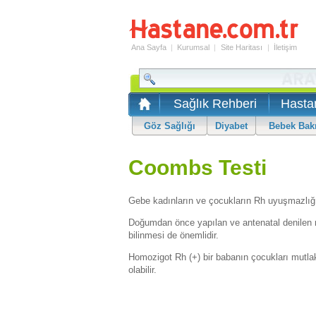
Ana Sayfa
|
Kurumsal
|
Site Haritası
|
İletişim
Sağlık Rehberi
Hasta
Göz Sağlığı
Diyabet
Bebek Bak
Coombs Testi
Gebe kadınların ve çocukların Rh uyuşmazlığı
Doğumdan önce yapılan ve antenatal denilen m
bilinmesi de önemlidir.
Homozigot Rh (+) bir babanın çocukları mutlak
olabilir.