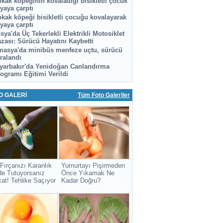
kak köpeğinin kovaladığı bisikletli çocuk
yaya çarptı
kak köpeği bisikletli çocuğu kovalayarak
yaya çarptı
sya'da Üç Tekerlekli Elektrikli Motosiklet
zası: Sürücü Hayatını Kaybetti
asya'da minibüs menfeze uçtu, sürücü
ralandı
yarbakır'da Yenidoğan Canlandırma
ogramı Eğitimi Verildi
O GALERİ
Tüm Foto Galeriler
 Fırçanızı Karanlık
Yumurtayı Pişirmeden
de Tutuyorsanız
Önce Yıkamak Ne
kat! Tehlike Saçıyor
Kadar Doğru?