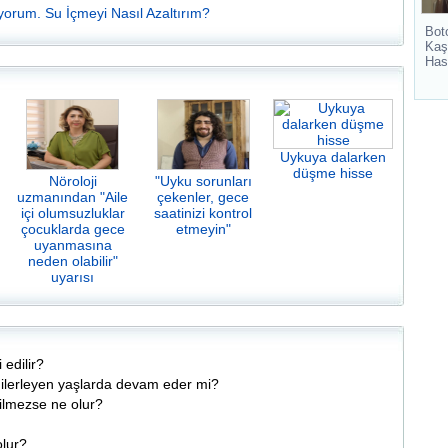
ıyorum. Su İçmeyi Nasıl Azaltırım?
Bot
Kaş
Has
Uykuya dalarken
düşme hisse
Nöroloji
"Uyku sorunları
uzmanından "Aile
çekenler, gece
içi olumsuzluklar
saatinizi kontrol
çocuklarda gece
etmeyin"
uyanmasına
neden olabilir"
uyarısı
 edilir?
ilerleyen yaşlarda devam eder mi?
ilmezse ne olur?
olur?