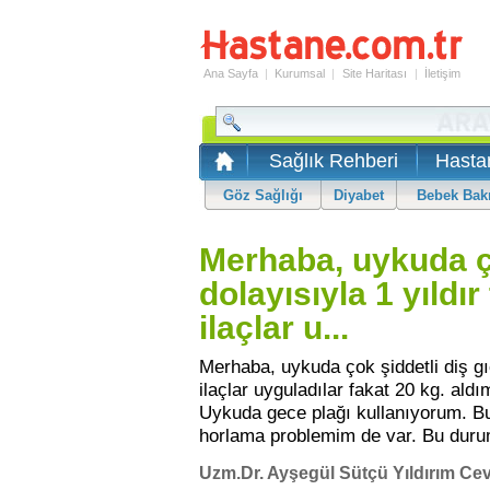
Ana Sayfa
|
Kurumsal
|
Site Haritası
|
İletişim
Sağlık Rehberi
Hasta
Göz Sağlığı
Diyabet
Bebek Bak
Merhaba, uykuda ço
dolayısıyla 1 yıldı
ilaçlar u...
Merhaba, uykuda çok şiddetli diş gı
ilaçlar uyguladılar fakat 20 kg. aldı
Uykuda gece plağı kullanıyorum. Bu
horlama problemim de var. Bu duru
Uzm.Dr. Ayşegül Sütçü Yıldırım Cev