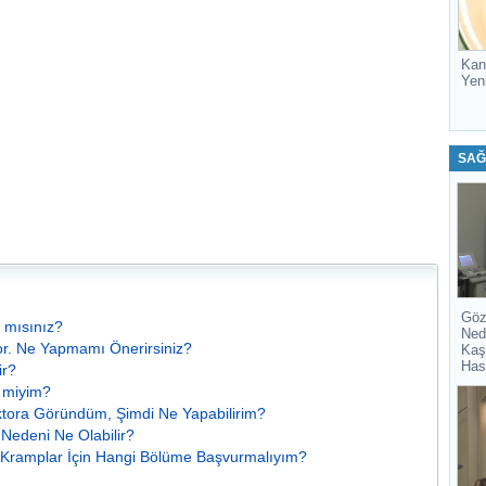
Kan
Yen
SAĞ
Göz
 mısınız?
Ned
or. Ne Yapmamı Önerirsiniz?
Kaş
Has
r?
r miyim?
ktora Göründüm, Şimdi Ne Yapabilirim?
 Nedeni Ne Olabilir?
 Kramplar İçin Hangi Bölüme Başvurmalıyım?