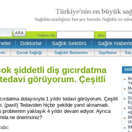
neler
Doktorlar
Sağlık Sektörü
Sağlık Haberle
ımı
Çocuk Sağlığı
Sağlıklı Beslenme
Zayıflama
Saç
k şiddetli diş gıcırdatma
SAĞ
r tedavi görüyorum. Çeşitli
Mu
Ya
Mu
Ya
cırdatma dolayısıyla 1 yıldır tedavi görüyorum. Çeşitli
Dü
Eğ
m. (paxil) Tedaviden hiçbir şekilde yanıt alınamadı.
Dü
 problemim yaklaşık 4 yıldır devam ediyor. Ayrıca
eğ
mda ne önerirsiniz?
BM
Ul
abı:
BM