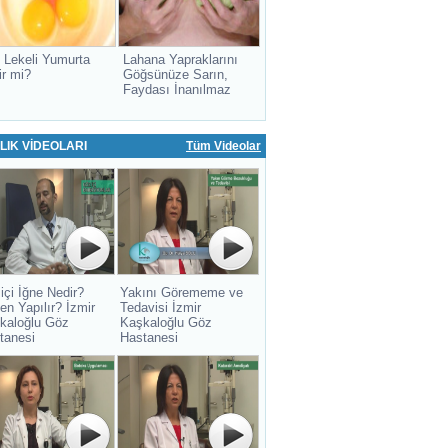
 Lekeli Yumurta
Lahana Yapraklarını
ir mi?
Göğsünüze Sarın,
Faydası İnanılmaz
LIK VİDEOLARI
Tüm Videolar
içi İğne Nedir?
Yakını Görememe ve
en Yapılır? İzmir
Tedavisi İzmir
kaloğlu Göz
Kaşkaloğlu Göz
tanesi
Hastanesi