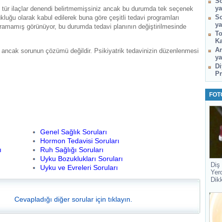
So
ya
 tür ilaçlar denendi belirtmemişsiniz ancak bu durumda tek seçenek
So
ukluğu olarak kabul edilerek buna göre çeşitli tedavi programları
ya
 yaramamış görünüyor, bu durumda tedavi planının değiştirilmesinde
To
Ka
Am
 ancak sorunun çözümü değildir. Psikiyatrik tedavinizin düzenlenmesi
ya
Di
Pr
FOT
Genel Sağlık Soruları
Hormon Tedavisi Soruları
ı
Ruh Sağlığı Soruları
Uyku Bozuklukları Soruları
Diş
Uyku ve Evreleri Soruları
Yer
Dik
Cevapladığı diğer sorular için tıklayın.