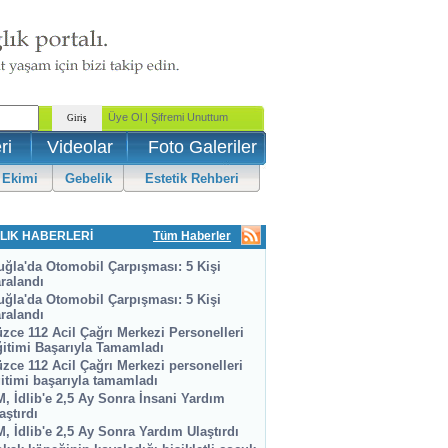
ri
Videolar
Foto Galeriler
 Ekimi
Gebelik
Estetik Rehberi
LIK HABERLERİ
Tüm Haberler
ğla'da Otomobil Çarpışması: 5 Kişi
ralandı
ğla'da Otomobil Çarpışması: 5 Kişi
ralandı
zce 112 Acil Çağrı Merkezi Personelleri
itimi Başarıyla Tamamladı
zce 112 Acil Çağrı Merkezi personelleri
itimi başarıyla tamamladı
, İdlib'e 2,5 Ay Sonra İnsani Yardım
aştırdı
, İdlib'e 2,5 Ay Sonra Yardım Ulaştırdı