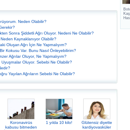
Bot
Kaş
Has
örüyorum. Neden Olabilir?
Gerekir?
en Sonra Şiddetli Ağrı Oluyor. Nedeni Ne Olabilir?
 Neden Kaynaklanıyor Olabilir?
aki Oluşan Ağrı İçin Ne Yapmalıyım?
Bir Kokusu Var. Bunu Nasıl Önleyebilirim?
zer Ağrılar Oluyor, Ne Yapmalıyım?
Uyuşmalar Oluyor. Sebebi Ne Olabilir?
Nedir?
ğru Yayılan Ağrıların Sebebi Ne Olabilir?
Koronavirüs
1 yılda 10 kilo!
Glütensiz diyette
kabusu bitmeden
kardiyovasküler