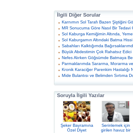
İlgili Diğer Sorular
Karnımın Sol Tarafı Bazen Şiştiğini G
MR Sonucuma Göre Nasıl Bir Tedavi 
Sol Kaburga Kemiğimin Altında, Yemekt
Sol Kaburgamın Altındaki Batma Hissi
Sabahları Kalktığımda Bağırsaklarımd
Büyük Abdestimin Çok Rahatsız Edici 
Nefes Alırken Göğsümde Batmaya Ben
Parmaklarımda Sararma, Morarma ve 
Kronik Karaciğer Parenkim Hastalığı 
Mide Bulantısı ve Belimden Sırtıma Do
Soruyla İlgili Yazılar
Şeker Bayramına
Serinlemek için
Özel Diyet
girilen havuz bir