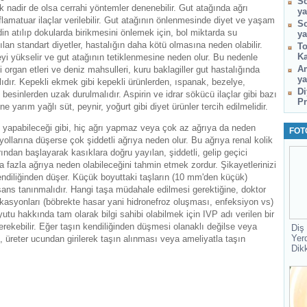
So
 nadir de olsa cerrahi yöntemler denenebilir. Gut atağında ağrı
ya
lamatuar ilaçlar verilebilir. Gut atağının önlenmesinde diyet ve yaşam
So
idin atılıp dokularda birikmesini önlemek için, bol miktarda su
ya
yapılan standart diyetler, hastalığın daha kötü olmasına neden olabilir.
To
Ka
eyi yükselir ve gut atağının tetiklenmesine neden olur. Bu nedenle
Am
i organ etleri ve deniz mahsulleri, kuru baklagiller gut hastalığında
ya
alıdır. Kepekli ekmek gibi kepekli ürünlerden, ıspanak, bezelye,
Di
 besinlerden uzak durulmalıdır. Aspirin ve idrar sökücü ilaçlar gibi bazı
Pr
ine yarım yağlı süt, peynir, yoğurt gibi diyet ürünler tercih edilmelidir.
rı yapabileceği gibi, hiç ağrı yapmaz veya çok az ağrıya da neden
FOT
r yollarına düşerse çok şiddetli ağrıya neden olur. Bu ağrıya renal kolik
arından başlayarak kasıklara doğru yayılan, şiddetli, gelip geçici
a fazla ağrıya neden olabileceğini tahmin etmek zordur. Şikayetlerinizi
 kendiliğinden düşer. Küçük boyuttaki taşların (10 mm'den küçük)
 şans tanınmalıdır. Hangi taşa müdahale edilmesi gerektiğine, doktor
ikasyonları (böbrekte hasar yani hidronefroz oluşması, enfeksiyon vs)
oyutu hakkında tam olarak bilgi sahibi olabilmek için IVP adı verilen bir
gerekebilir. Eğer taşın kendiliğinden düşmesi olanaklı değilse veya
Diş
Yer
 üreter ucundan girilerek taşın alınması veya ameliyatla taşın
Dik