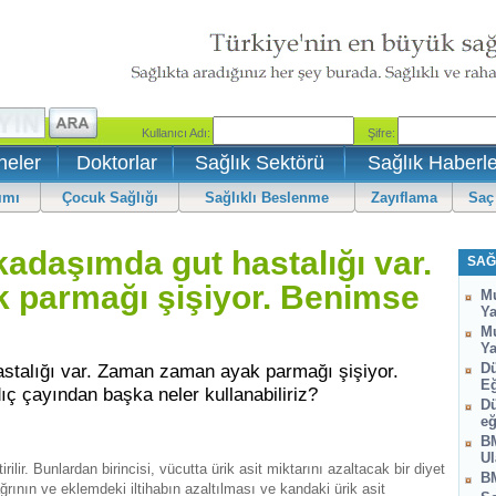
neler
Doktorlar
Sağlık Sektörü
Sağlık Haberle
ımı
Çocuk Sağlığı
Sağlıklı Beslenme
Zayıflama
Saç
adaşımda gut hastalığı var.
SAĞ
 parmağı şişiyor. Benimse
Mu
Ya
Mu
Ya
stalığı var. Zaman zaman ayak parmağı şişiyor.
Dü
Eğ
ç çayından başka neler kullanabiliriz?
Dü
eğ
BM
Ul
rilir. Bunlardan birincisi, vücutta ürik asit miktarını azaltacak bir diyet
BM
ağrının ve eklemdeki iltihabın azaltılması ve kandaki ürik asit