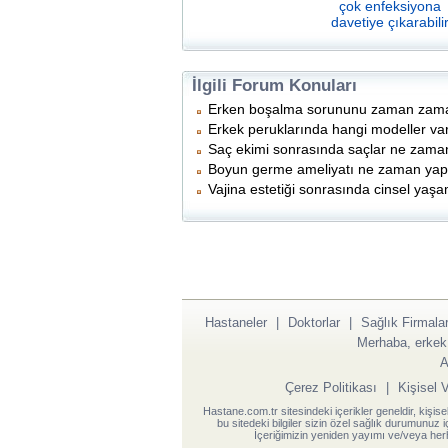
çok enfeksiyona
davetiye çıkarabili
İlgili Forum Konuları
Erken boşalma sorununu zaman zaman
Erkek peruklarında hangi modeller va
Saç ekimi sonrasında saçlar ne zama
Boyun germe ameliyatı ne zaman yap
Vajina estetiği sonrasında cinsel ya
Hastaneler
|
Doktorlar
|
Sağlık Firmalar
Merhaba, erkek
A
Çerez Politikası
|
Kişisel 
Hastane.com.tr sitesindeki içerikler geneldir, kişise
bu sitedeki bilgiler sizin özel sağlık durumunuz 
İçeriğimizin yeniden yayımı ve/veya herh