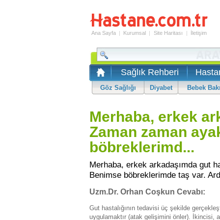
Ana Sayfa
|
Kurumsal
|
Site Haritası
|
İletişim
Sağlık Rehberi
Hasta
Göz Sağlığı
Diyabet
Bebek Bak
Merhaba, erkek ark
Zaman zaman ayak
böbreklerimd...
Merhaba, erkek arkadaşımda gut ha
Benimse böbreklerimde taş var. Ardı
Uzm.Dr. Orhan Coşkun Cevabı:
Gut hastalığının tedavisi üç şekilde gerçekleşti
uygulamaktır (atak gelişimini önler). İkincisi, 