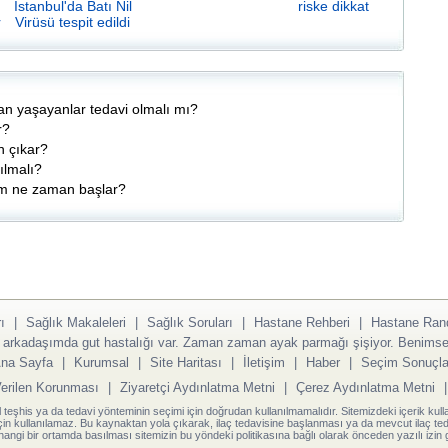
İstanbul'da Batı Nil
riske dikkat
r
Virüsü tespit edildi
 yaşayanlar tedavi olmalı mı?
r?
n çıkar?
ılmalı?
şam ne zaman başlar?
ı
|
Sağlık Makaleleri
|
Sağlık Soruları
|
Hastane Rehberi
|
Hastane Ran
 arkadaşımda gut hastalığı var. Zaman zaman ayak parmağı şişiyor. Benimse 
na Sayfa
|
Kurumsal
|
Site Haritası
|
İletişim
|
Haber
|
Seçim Sonuçla
Verilen Korunması
|
Ziyaretçi Aydınlatma Metni
|
Çerez Aydınlatma Metni
l teşhis ya da tedavi yönteminin seçimi için doğrudan kullanılmamalıdır. Sitemizdeki içerik kull
için kullanılamaz. Bu kaynaktan yola çıkarak, ilaç tedavisine başlanması ya da mevcut ilaç teda
angi bir ortamda basılması sitemizin bu yöndeki politikasına bağlı olarak önceden yazılı izin g