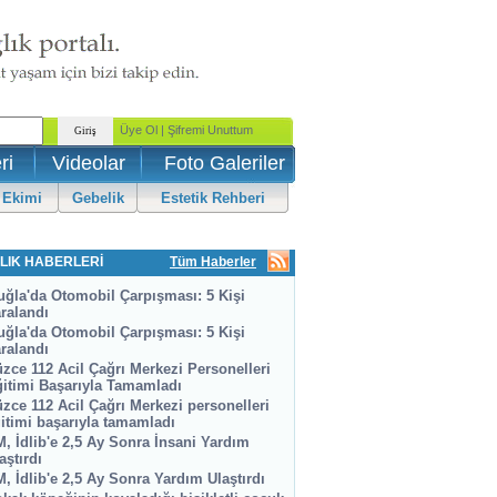
ri
Videolar
Foto Galeriler
 Ekimi
Gebelik
Estetik Rehberi
LIK HABERLERİ
Tüm Haberler
ğla'da Otomobil Çarpışması: 5 Kişi
ralandı
ğla'da Otomobil Çarpışması: 5 Kişi
ralandı
zce 112 Acil Çağrı Merkezi Personelleri
itimi Başarıyla Tamamladı
zce 112 Acil Çağrı Merkezi personelleri
itimi başarıyla tamamladı
, İdlib'e 2,5 Ay Sonra İnsani Yardım
aştırdı
, İdlib'e 2,5 Ay Sonra Yardım Ulaştırdı