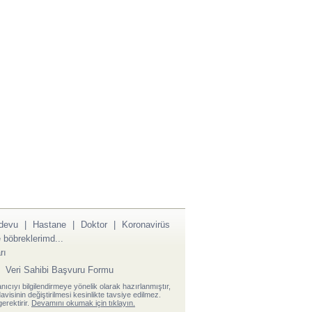
devu
|
Hastane
|
Doktor
|
Koronavirüs
böbreklerimd...
rı
|
Veri Sahibi Başvuru Formu
anıcıyı bilgilendirmeye yönelik olarak hazırlanmıştır,
visinin değiştirilmesi kesinlikte tavsiye edilmez.
erektirir.
Devamını okumak için tıklayın.