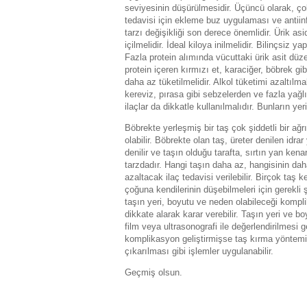
seviyesinin düşürülmesidir. Üçüncü olarak, çok
tedavisi için ekleme buz uygulaması ve antiinf
tarzı değişikliği son derece önemlidir. Ürik as
içilmelidir. İdeal kiloya inilmelidir. Bilinçsiz 
Fazla protein alımında vücuttaki ürik asit düz
protein içeren kırmızı et, karaciğer, böbrek gib
daha az tüketilmelidir. Alkol tüketimi azaltılm
kereviz, pırasa gibi sebzelerden ve fazla yağlı
ilaçlar da dikkatle kullanılmalıdır. Bunların yer
Böbrekte yerleşmiş bir taş çok şiddetli bir ağ
olabilir. Böbrekte olan taş, üreter denilen idra
denilir ve taşın olduğu tarafta, sırtın yan ken
tarzdadır. Hangi taşın daha az, hangisinin dah
azaltacak ilaç tedavisi verilebilir. Birçok taş
çoğuna kendilerinin düşebilmeleri için gerekli
taşın yeri, boyutu ve neden olabileceği kompl
dikkate alarak karar verebilir. Taşın yeri ve b
film veya ultrasonografi ile değerlendirilmesi 
komplikasyon geliştirmişse taş kırma yöntemi,
çıkarılması gibi işlemler uygulanabilir.
Geçmiş olsun.