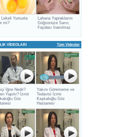
 Lekeli Yumurta
Lahana Yapraklarını
ir mi?
Göğsünüze Sarın,
Faydası İnanılmaz
LIK VİDEOLARI
Tüm Videolar
içi İğne Nedir?
Yakını Görememe ve
en Yapılır? İzmir
Tedavisi İzmir
kaloğlu Göz
Kaşkaloğlu Göz
tanesi
Hastanesi