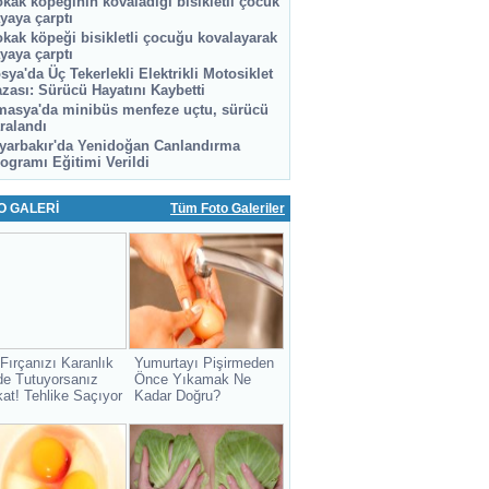
kak köpeğinin kovaladığı bisikletli çocuk
yaya çarptı
kak köpeği bisikletli çocuğu kovalayarak
yaya çarptı
sya'da Üç Tekerlekli Elektrikli Motosiklet
zası: Sürücü Hayatını Kaybetti
asya'da minibüs menfeze uçtu, sürücü
ralandı
yarbakır'da Yenidoğan Canlandırma
ogramı Eğitimi Verildi
O GALERİ
Tüm Foto Galeriler
 Fırçanızı Karanlık
Yumurtayı Pişirmeden
de Tutuyorsanız
Önce Yıkamak Ne
kat! Tehlike Saçıyor
Kadar Doğru?