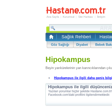
Ana Sayfa
|
Kurumsal
|
Site Haritası
|
İletişim
Sağlık Rehberi
Hasta
Göz Sağlığı
Diyabet
Bebek Bak
Hipokampus
Beyin yarıkürelerinin yan karıncıklarından çık
Hipokampus ile ilgili daha geniş bilgi 
Hipokampus ile ilgili düşünceniz
Yazılan yorumlar hiçbir şekilde Hastane.com.tr'
Facebook.com'daki profilini ilgilendirmektedir.