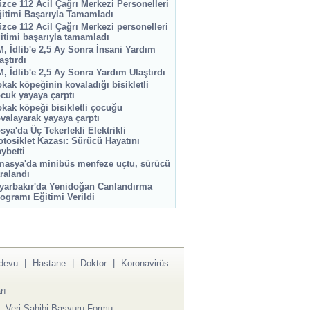
zce 112 Acil Çağrı Merkezi Personelleri
itimi Başarıyla Tamamladı
zce 112 Acil Çağrı Merkezi personelleri
itimi başarıyla tamamladı
, İdlib'e 2,5 Ay Sonra İnsani Yardım
aştırdı
, İdlib'e 2,5 Ay Sonra Yardım Ulaştırdı
kak köpeğinin kovaladığı bisikletli
cuk yayaya çarptı
kak köpeği bisikletli çocuğu
valayarak yayaya çarptı
sya'da Üç Tekerlekli Elektrikli
tosiklet Kazası: Sürücü Hayatını
ybetti
asya'da minibüs menfeze uçtu, sürücü
ralandı
yarbakır'da Yenidoğan Canlandırma
ogramı Eğitimi Verildi
devu
|
Hastane
|
Doktor
|
Koronavirüs
rı
|
Veri Sahibi Başvuru Formu