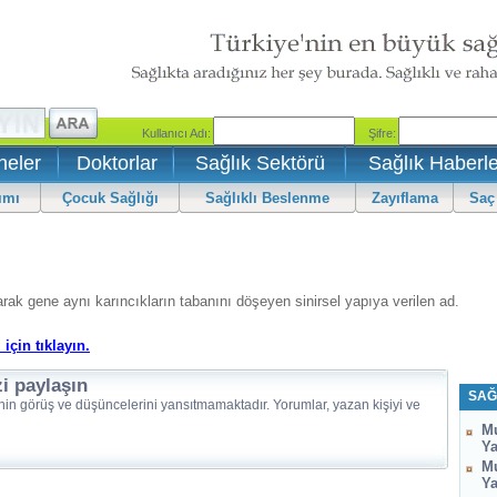
neler
Doktorlar
Sağlık Sektörü
Sağlık Haberle
ımı
Çocuk Sağlığı
Sağlıklı Beslenme
Zayıflama
Saç
arak gene aynı karıncıkların tabanını döşeyen sinirsel yapıya verilen ad.
için tıklayın.
i paylaşın
SAĞ
nin görüş ve düşüncelerini yansıtmamaktadır. Yorumlar, yazan kişiyi ve
Mu
Ya
Mu
Ya