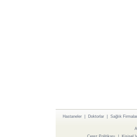
Hastaneler
|
Doktorlar
|
Sağlık Firmalar
A
Çerez Politikası
|
Kişisel 