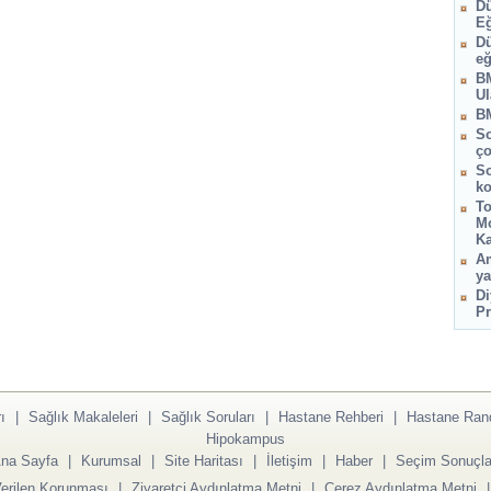
Dü
Eğ
Dü
eğ
BM
Ul
BM
So
ço
So
ko
To
Mo
Ka
Am
ya
Di
Pr
ı
|
Sağlık Makaleleri
|
Sağlık Soruları
|
Hastane Rehberi
|
Hastane Ran
Hipokampus
na Sayfa
|
Kurumsal
|
Site Haritası
|
İletişim
|
Haber
|
Seçim Sonuçla
Verilen Korunması
|
Ziyaretçi Aydınlatma Metni
|
Çerez Aydınlatma Metni