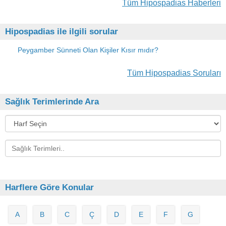
Tüm Hipospadias Haberleri
Hipospadias ile ilgili sorular
Peygamber Sünneti Olan Kişiler Kısır mıdır?
Tüm Hipospadias Soruları
Sağlık Terimlerinde Ara
Harflere Göre Konular
A
B
C
Ç
D
E
F
G