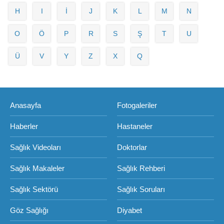
H
I
İ
J
K
L
M
N
O
Ö
P
R
S
Ş
T
U
Ü
V
Y
Z
X
Q
Anasayfa
Fotogaleriler
Haberler
Hastaneler
Sağlık Videoları
Doktorlar
Sağlık Makaleler
Sağlık Rehberi
Sağlık Sektörü
Sağlık Soruları
Göz Sağlığı
Diyabet