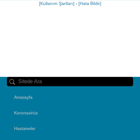
[Kullanım Şartları]
-
[Hata Bildir]
Anasayfa
Koronavirüs
Hastaneler