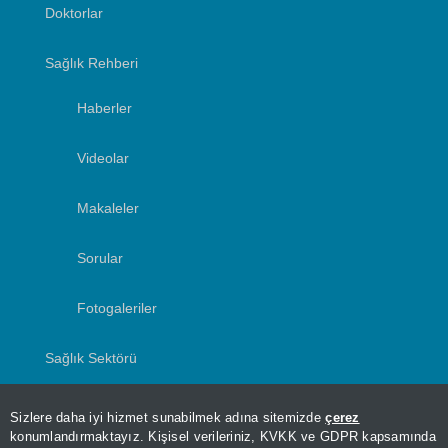
Doktorlar
Sağlık Rehberi
Haberler
Videolar
Makaleler
Sorular
Fotogaleriler
Sağlık Sektörü
Yazarlar
Sizlere daha iyi hizmet sunabilmek adına sitemizde
çerez
konumlandırmaktayız. Kişisel verileriniz, KVKK ve GDPR kapsamında